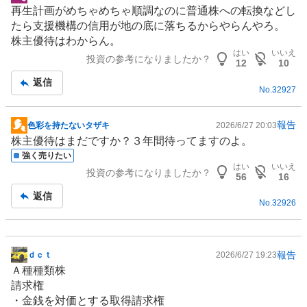
掲
再生計画がめちゃめちゃ順調なのに普通株への転換などし
示
たら支援機構の信用が地の底に落ちるからやらんやろ。
板
株主優待
はわからん。
記
はい
いいえ
投資の参考になりましたか？
事
12
10
返信
No.
32927
報告
色彩を持たないタザキ
2026/6/27 20:03
掲
株主優待
はまだですか？３年間待ってますのよ。
示
強く売りたい
板
はい
いいえ
投資の参考になりましたか？
記
56
16
事
返信
No.
32926
報告
ｄｃｔ
2026/6/27 19:23
掲
Ａ種種類株
示
請求権
板
・金銭を対価とする取得請求権
記