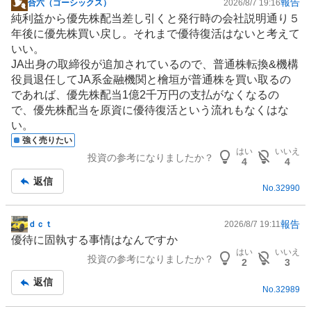
報告
合六（ゴーシックス）
2026/8/7 19:16
い
掲
純利益から優先株配当差し引くと発行時の会社説明通り５
1
示
年後に優先株買い戻し。それまで優待復活はないと考えて
0
板
いい。
0
記
JA出身の取締役が追加されているので、普通株転換&機構
%
事
役員退任してJA系金融機関と檜垣が普通株を買い取るの
であれば、優先株配当1億2千万円の支払がなくなるの
で、優先株配当を原資に優待復活という流れもなくはな
い。
強く売りたい
はい
いいえ
投資の参考になりましたか？
4
4
返信
No.
32990
報告
ｄｃｔ
2026/8/7 19:11
掲
優待に固執する事情はなんですか
示
はい
いいえ
投資の参考になりましたか？
板
2
3
記
返信
No.
32989
事