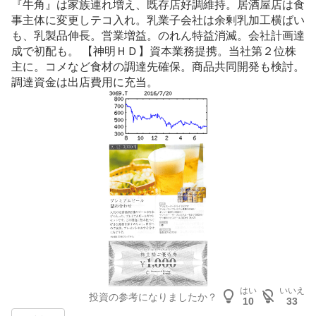
『牛角』は家族連れ増え、既存店好調維持。居酒屋店は食
事主体に変更しテコ入れ。乳業子会社は余剰乳加工横ばい
も、乳製品伸長。営業増益。のれん特益消滅。会社計画達
成で初配も。 【神明ＨＤ】資本業務提携。当社第２位株
主に。
コメ
など食材の調達先確保。商品共同開発も検討。
調達資金は出店費用に充当。
はい
いいえ
投資の参考になりましたか？
10
33