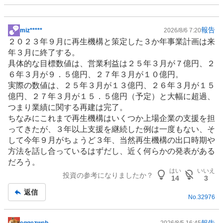
報告
miz*****
2026/8/6 7:20
掲
２０２３年９月に再生機構と策定した３か年事業計画は来
示
年３月に終了する。
板
具体的な目標数値は、営業利益は２５年３月が７億円、２
記
６年３月が９．５億円、２７年３月が１０億円。
事
実際の数値は、２５年３月が１３億円、２６年３月が１５
億円、２７年３月が１５．５億円（予定）と大幅に超過、
つまり業績に関する再建は完了。
ちなみにこれまで再生機構はいくつか上場企業の支援を担
ってきたが、３年以上支援を継続した例は一度もない、そ
して今年９月がちょうど３年、当然再生機構の出口時期や
方法を話し合っているはずだし、近く何らかの発表がある
だろう。
はい
いいえ
投資の参考になりましたか？
14
3
返信
No.
32976
報告