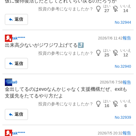
仮に優待復活したとしてどれくらい戻るのだろうか
示
はい
いいえ
投資の参考になりましたか？
板
27
14
記
返信
No.
32944
事
報告
tak*****
2026/7/6 11:42
掲
出来高少ないがジワジワ上げてる⤴️
示
はい
いいえ
投資の参考になりましたか？
板
25
12
記
返信
No.
32940
事
報告
ia0
2026/7/6 7:58
掲
金出してるのはevoなんかじゃなく支援機構だぜ、exitも
示
支援先をたてるやり方だよ
板
はい
いいえ
投資の参考になりましたか？
記
16
6
事
返信
No.
32939
報告
tak*****
2026/7/5 20:32
掲