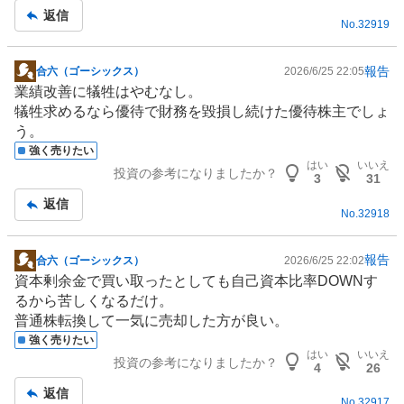
記
返信
No.
32919
事
報告
合六（ゴーシックス）
2026/6/25 22:05
掲
業績改善に犠牲はやむなし。
示
犠牲求めるなら優待で財務を毀損し続けた優待株主でしょ
板
う。
記
強く売りたい
事
はい
いいえ
投資の参考になりましたか？
3
31
返信
No.
32918
報告
合六（ゴーシックス）
2026/6/25 22:02
掲
資本剰余金で買い取ったとしても自己資本比率DOWNす
示
るから苦しくなるだけ。
板
普通株転換して一気に売却した方が良い。
記
強く売りたい
事
はい
いいえ
投資の参考になりましたか？
4
26
返信
No.
32917