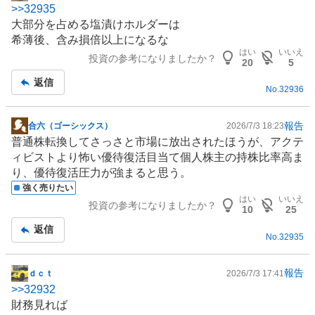
>>
32935
示
大部分を占める塩漬けホルダーは
板
希薄後、含み損倍以上になるな
記
はい
いいえ
投資の参考になりましたか？
事
20
5
返信
No.
32936
報告
合六（ゴーシックス）
2026/7/3 18:23
掲
普通株転換してさっさと市場に放出されたほうが、アクテ
示
ィビストより怖い優待復活目当て個人株主の持株比率高ま
板
り、優待復活圧力が強まると思う。
記
強く売りたい
事
はい
いいえ
投資の参考になりましたか？
10
25
返信
No.
32935
報告
ｄｃｔ
2026/7/3 17:41
掲
>>
32932
示
財務見れば
板