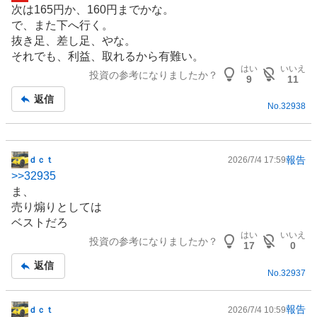
次は165円か、160円までかな。
示
で、また下へ行く。
板
抜き足、差し足、やな。
記
それでも、利益、取れるから有難い。
事
はい
いいえ
投資の参考になりましたか？
9
11
返信
No.
32938
報告
ｄｃｔ
2026/7/4 17:59
掲
>>
32935
示
ま、
板
売り煽りとしては
記
ベストだろ
事
はい
いいえ
投資の参考になりましたか？
17
0
返信
No.
32937
報告
ｄｃｔ
2026/7/4 10:59
掲