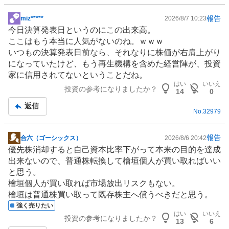
報告
miz*****
2026/8/7 10:23
掲
今日決算発表日というのにこの出来高。
示
ここはもう本当に人気がないのね。ｗｗｗ
板
いつもの決算発表日前なら、それなりに株価が右肩上がり
記
になっていたけど、もう再生機構を含めた経営陣が、投資
事
家に信用されてないということだね。
はい
いいえ
投資の参考になりましたか？
14
0
返信
No.
32979
報告
合六（ゴーシックス）
2026/8/6 20:42
掲
優先株消却すると自己資本比率下がって本来の目的を達成
示
出来ないので、普通株転換して檜垣個人が買い取ればいい
板
と思う。
記
檜垣個人が買い取れば市場放出リスクもない。
事
檜垣は普通株買い取って既存株主へ償うべきだと思う。
強く売りたい
はい
いいえ
投資の参考になりましたか？
13
6