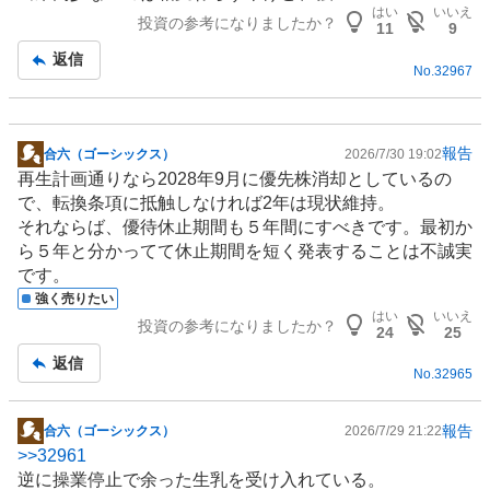
示
はい
いいえ
投資の参考になりましたか？
板
11
9
記
返信
No.
32967
事
報告
合六（ゴーシックス）
2026/7/30 19:02
掲
再生計画通りなら2028年9月に優先株消却としているの
示
で、転換条項に抵触しなければ2年は現状維持。
板
それならば、優待休止期間も５年間にすべきです。最初か
記
ら５年と分かってて休止期間を短く発表することは不誠実
事
です。
強く売りたい
はい
いいえ
投資の参考になりましたか？
24
25
返信
No.
32965
報告
合六（ゴーシックス）
2026/7/29 21:22
掲
>>
32961
示
逆に操業停止で余った生乳を受け入れている。
板