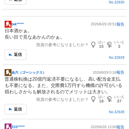
No.
32930
報告
tak*****
2026/6/29 20:51
掲
日本酒かぁ。
示
長い目で見なあかんのかぁ。
板
はい
いいえ
投資の参考になりましたか？
記
15
3
事
返信
No.
32929
報告
合六（ゴーシックス）
2026/6/29 0:16
掲
普通株転換は20億円返済不要になるし、高い配当金支払
示
も不要になる。また、交際費1万円すら機構の許可がいる
板
煩わしさからも解放されるのでメリットは大きい。
記
はい
いいえ
投資の参考になりましたか？
事
18
37
返信
No.
32928
報告
333*****
2026/6/28 13:00