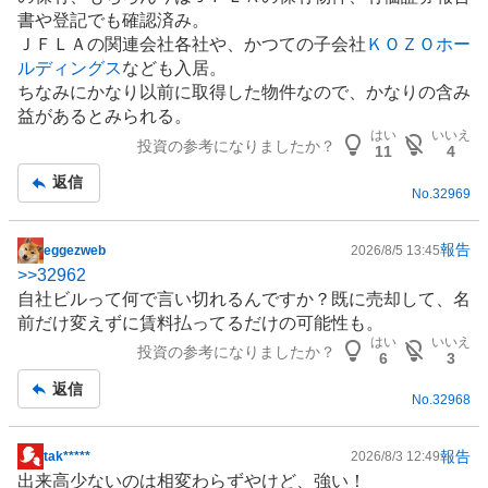
記
書や登記でも確認済み。
事
ＪＦＬＡの関連会社各社や、かつての子会社
ＫＯＺＯホー
ルディングス
なども入居。
ちなみにかなり以前に取得した物件なので、かなりの含み
益があるとみられる。
はい
いいえ
投資の参考になりましたか？
11
4
返信
No.
32969
報告
eggezweb
2026/8/5 13:45
掲
>>
32962
示
自社ビルって何で言い切れるんですか？既に売却して、名
板
前だけ変えずに賃料払ってるだけの可能性も。
記
はい
いいえ
投資の参考になりましたか？
事
6
3
返信
No.
32968
報告
tak*****
2026/8/3 12:49
掲
出来高少ないのは相変わらずやけど、強い！