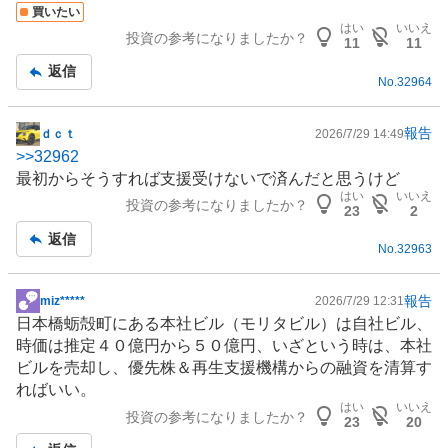
買いたい
記
はい
いいえ
投資の参考になりましたか？
事
11
11
返信
No.
32964
報告
ｄｃｔ
2026/7/29 14:49
掲
>>
32962
示
最初からそうすれば支援受けないで済んだと思うけど
板
はい
いいえ
投資の参考になりましたか？
記
23
2
事
返信
No.
32963
報告
miz*****
2026/7/29 12:31
掲
日本橋蛎殻町にある本社ビル（モリタビル）は自社ビル、
示
時価は推定４０億円から５０億円、いざという時は、本社
板
ビルを売却し、優先株＆再生支援機構からの融資を清算す
記
ればいい。
事
はい
いいえ
投資の参考になりましたか？
23
20