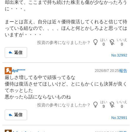
却出来て、ここまで持ち続けた株主も傷が少なかったろう
%
に・・・。
、
様
まーとは言え、自分は近々優待復活してくれると信じて待
子
っている組なので、、、、ほんと何とかしろよと思っては
見
いますが・・・・
0
はい
いいえ
投資の参考になりましたか？
%
0
0
、
返信
No.
32992
売
り
た
報告
dyd*****
2026/8/7 20:25
掲
い
厳しさ増してる中で頑張ってるな
示
0
優待は復活させてほしいけど、とにもかくにも決算が良く
板
%
てホッとした
記
、
悪かったら話にならないものね
事
強
はい
いいえ
投資の参考になりましたか？
9
0
く
返信
売
No.
32991
り
た