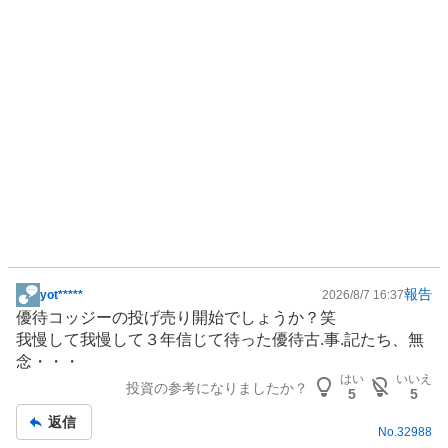
報告
yot*****
2026/8/7 16:37
掲
優待コッジーの投げ売り開始でしょうか？笑
示
我慢して我慢して３年信じて待った優待古.事.記たち、無
板
念・・・
記
はい
いいえ
投資の参考になりましたか？
事
5
5
返信
No.
32988