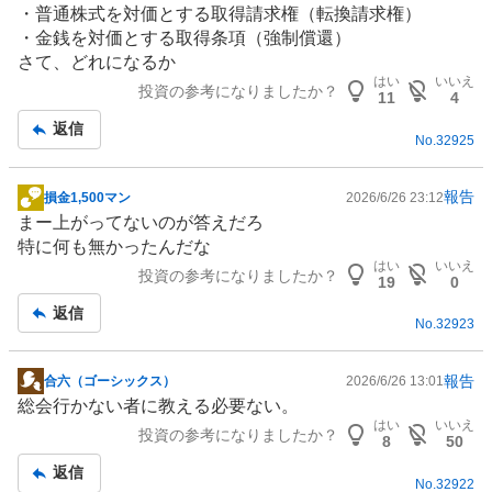
・普通株式を対価とする取得請求権（転換請求権）
事
・金銭を対価とする取得条項（強制償還）
さて、どれになるか
はい
いいえ
投資の参考になりましたか？
11
4
返信
No.
32925
報告
損金1,500マン
2026/6/26 23:12
掲
まー上がってないのが答えだろ
示
特に何も無かったんだな
板
はい
いいえ
投資の参考になりましたか？
記
19
0
事
返信
No.
32923
報告
合六（ゴーシックス）
2026/6/26 13:01
掲
総会行かない者に教える必要ない。
示
はい
いいえ
投資の参考になりましたか？
板
8
50
記
返信
No.
32922
事