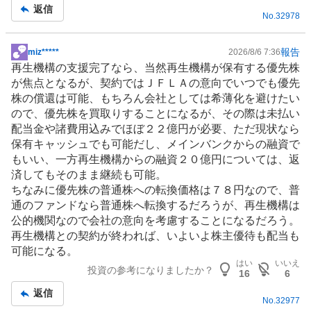
返信
No.
32978
報告
miz*****
2026/8/6 7:36
掲
再生機構の支援完了なら、当然再生機構が保有する優先株
示
が焦点となるが、契約ではＪＦＬＡの意向でいつでも優先
板
株の償還は可能、もちろん会社としては希薄化を避けたい
記
ので、優先株を買取りすることになるが、その際は未払い
事
配当金や諸費用込みでほぼ２２億円が必要、ただ現状なら
保有キャッシュでも可能だし、メインバンクからの融資で
もいい、一方再生機構からの融資２０億円については、返
済してもそのまま継続も可能。
ちなみに優先株の普通株への転換価格は７８円なので、普
通の
ファンド
なら普通株へ転換するだろうが、再生機構は
公的機関なので会社の意向を考慮することになるだろう。
再生機構との契約が終われば、いよいよ
株主優待
も配当も
可能になる。
はい
いいえ
投資の参考になりましたか？
16
6
返信
No.
32977