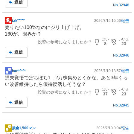
返信
No.
32948
報告
tak*****
2026/7/15 15:56
掲
売りたい100%なのにジリ上げ上げ。
示
160が、限界か？
板
はい
いいえ
投資の参考になりましたか？
記
8
23
事
返信
No.
32946
報告
han*****
2026/7/10 13:57
掲
損失覚悟でぼちぼち1，2万株集めとくかな。あと3年くら
示
い改善維持したら優待復活しそうな？
板
はい
いいえ
投資の参考になりましたか？
記
37
23
事
返信
No.
32945
報告
損金1,500マン
2026/7/10 9:04
掲