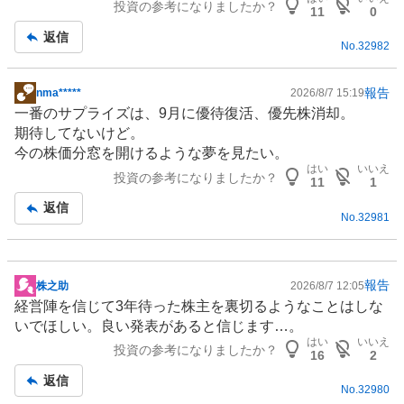
投資の参考になりましたか？
板
11
0
記
返信
No.
32982
事
報告
nma*****
2026/8/7 15:19
掲
一番のサプライズは、9月に優待復活、優先株消却。
示
期待してないけど。
板
今の株価分窓を開けるような夢を見たい。
記
はい
いいえ
投資の参考になりましたか？
事
11
1
返信
No.
32981
報告
株之助
2026/8/7 12:05
掲
経営陣を信じて3年待った株主を裏切るようなことはしな
示
いでほしい。良い発表があると信じます…。
板
はい
いいえ
投資の参考になりましたか？
記
16
2
事
返信
No.
32980