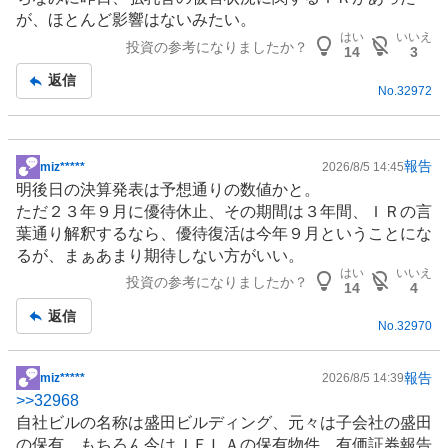
示
が、ほとんど影響はないみたい。
板
はい
いいえ
投資の参考になりましたか？
記
14
3
事
返信
No.
32972
報告
miz*****
2026/8/5 14:45
掲
明後日の決算発表は予想通りの数値かと。
示
ただ２３年９月に優待休止、その期間は３年間、
ＩＲ
の言
板
葉通り解釈するなら、優待復活は今年９月ということにな
記
るが、まぁあまり期待しない方がいい。
事
はい
いいえ
投資の参考になりましたか？
14
4
返信
No.
32970
報告
miz*****
2026/8/5 14:39
掲
>>
32968
示
自社ビルの名称は盛田ビルディング、元々は子会社の盛田
板
の保有、もちろん今はＪＦＬＡの保有物件、有価証券報告