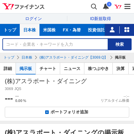
i
ログイン
ID新規取得
主
トップ
日本株
米国株
FX・為替
投資信託
ニュース
な
サ
銘
検索
ー
柄
ビ
を
トップ
日本株
(株)アスラポート・ダイニング【3069.Q】
掲示板
ス
検
索
詳細
掲示板
チャート
ニュース
株つぶやき
決算
(株)アスラポート・ダイニング
3069
JQS
---
---
--:--
リアルタイム株価
0.00
%
ポートフォリオ追加
(株)アスラポート・ダイニングの掲示板