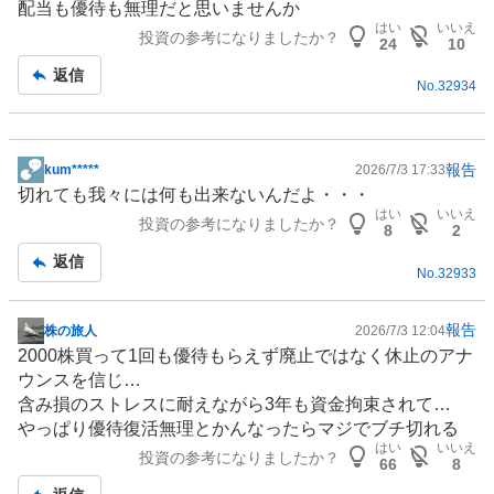
配当も優待も無理だと思いませんか
記
はい
いいえ
投資の参考になりましたか？
事
24
10
返信
No.
32934
報告
kum*****
2026/7/3 17:33
掲
切れても我々には何も出来ないんだよ・・・
示
はい
いいえ
投資の参考になりましたか？
板
8
2
記
返信
No.
32933
事
報告
株の旅人
2026/7/3 12:04
掲
2000株買って1回も優待もらえず廃止ではなく休止のアナ
示
ウンスを信じ…
板
含み損のストレスに耐えながら3年も資金拘束されて…
記
やっぱり優待復活無理とかんなったらマジでブチ切れる
事
はい
いいえ
投資の参考になりましたか？
66
8