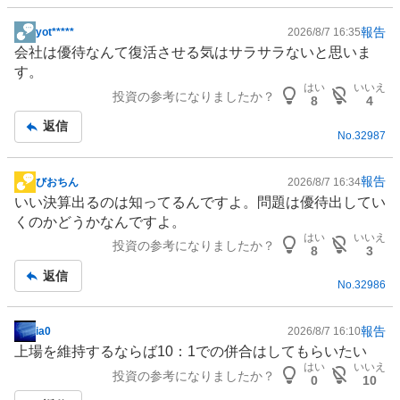
報告
yot*****
2026/8/7 16:35
掲
会社は優待なんて復活させる気はサラサラないと思いま
示
す。
板
はい
いいえ
投資の参考になりましたか？
記
8
4
事
返信
No.
32987
報告
びおちん
2026/8/7 16:34
掲
いい決算出るのは知ってるんですよ。問題は優待出してい
示
くのかどうかなんですよ。
板
はい
いいえ
投資の参考になりましたか？
記
8
3
事
返信
No.
32986
報告
ia0
2026/8/7 16:10
掲
上場を維持するならば10：1での併合はしてもらいたい
示
はい
いいえ
投資の参考になりましたか？
板
0
10
記