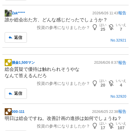
報告
Zak*****
2026/6/26 11:43
掲
誰か総会出た方、どんな感じだったでしょうか？
示
はい
いいえ
投資の参考になりましたか？
板
25
7
記
返信
No.
32921
事
報告
損金1,500マン
2026/6/26 8:37
掲
総会質疑で優待は触れられそうやな
示
なんて答えるんだろ
板
はい
いいえ
投資の参考になりましたか？
記
20
4
事
返信
No.
32920
報告
000-111
2026/6/25 22:38
掲
明日は総会ですね。改善計画の進捗は如何でしょうね？
示
はい
いいえ
投資の参考になりましたか？
板
17
107