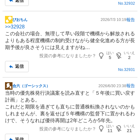
返信
No.
32932
報告
びおちん
2026/7/3 10:19
掲
>>
32928
示
この会社の場合、無理して早い段階で機構から解放される
板
よりもある程度機構の制約受けながら健全化進める方が長
記
期予後が良さそうには見えますがね…
事
はい
いいえ
投資の参考になりましたか？
5
2
返信
No.
32931
報告
合六（ゴーシックス）
2026/6/30 23:38
掲
当時の優先株発行決議案を読み直すと「５年後に買い戻す
示
計画」とある。
板
これだと期限を過ぎても直ちに普通株転換されないのかも
記
しれませんが、裏を返せば５年機構の監督下に置かれるわ
事
けで、そうなれば優待再開は2年どころか5年先。
はい
いいえ
投資の参考になりましたか？
11
21
返信