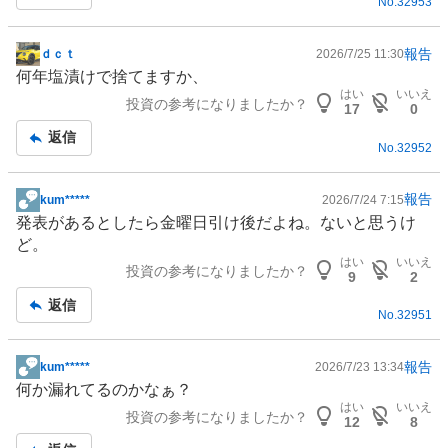
No.
32953
事
報告
ｄｃｔ
2026/7/25 11:30
掲
何年塩漬けで捨てますか、
示
はい
いいえ
投資の参考になりましたか？
板
17
0
記
返信
No.
32952
事
報告
kum*****
2026/7/24 7:15
掲
発表があるとしたら金曜日引け後だよね。ないと思うけ
示
ど。
板
はい
いいえ
投資の参考になりましたか？
記
9
2
事
返信
No.
32951
報告
kum*****
2026/7/23 13:34
掲
何か漏れてるのかなぁ？
示
はい
いいえ
投資の参考になりましたか？
板
12
8
記