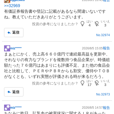
eggezweb
2026/8/5 16:45
掲
>>
32969
示
有価証券報告書や登記に記載があるなら間違いないです
板
ね。教えていただきありがとうございます。
記
はい
いいえ
投資の参考になりましたか？
事
4
3
返信
No.
32974
報告
miz*****
2026/8/5 15:05
掲
まぁとにかく、売上高６６０億円で連続最高益を更新中、
示
それなりの有力なブランドを複数持つ食品企業が、時価総
板
額たった７６億円はあまりにも評価不足、また他の食品会
記
社と比較して、ＰＥＲやＰＢＲからも割安、優待やＴＯＢ
事
がなくとも、いずれ実態が評価される時が来るだろう。
はい
いいえ
投資の参考になりましたか？
17
3
返信
No.
32973
報告
miz*****
2026/8/5 14:57
掲
ちなみに昨日、弘乳舎の被害状況に関する
ＩＲ
があった