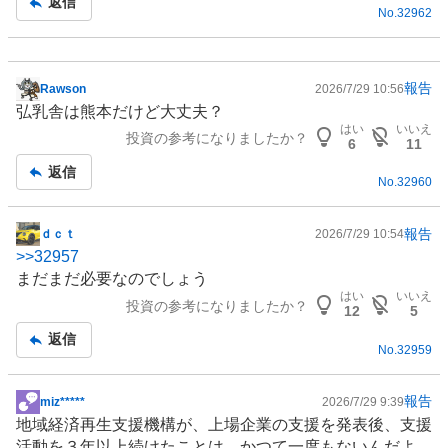
返信
No.
32962
報告
Rawson
2026/7/29 10:56
掲
弘乳舎は熊本だけど大丈夫？
示
はい
いいえ
投資の参考になりましたか？
板
6
11
記
返信
No.
32960
事
報告
ｄｃｔ
2026/7/29 10:54
掲
>>
32957
示
まだまだ必要なのでしょう
板
はい
いいえ
投資の参考になりましたか？
記
12
5
事
返信
No.
32959
報告
miz*****
2026/7/29 9:39
掲
地域経済再生支援機構が、上場企業の支援を発表後、支援
示
活動を３年以上続けたことは、かつて一度もないんだよ