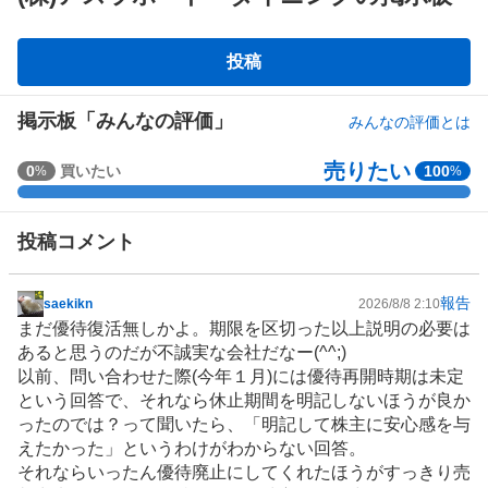
掲
投稿
示
板
掲示板「みんなの評価」
みんなの評価とは
売りたい
強
0
買いたい
100
%
%
く
買
投稿コメント
い
た
い
報告
saekikn
2026/8/8 2:10
掲
0
まだ優待復活無しかよ。期限を区切った以上説明の必要は
示
%
あると思うのだが不誠実な会社だなー(^^;)
板
、
以前、問い合わせた際(今年１月)には優待再開時期は未定
記
買
という回答で、それなら休止期間を明記しないほうが良か
事
い
ったのでは？って聞いたら、「明記して株主に安心感を与
た
えたかった」というわけがわからない回答。
い
それならいったん優待廃止にしてくれたほうがすっきり売
0