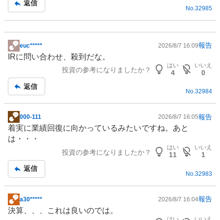
返信
No.
32985
事
報告
euc*****
2026/8/7 16:09
掲
IR
に問い合わせ、殺到だな。
示
はい
いいえ
投資の参考になりましたか？
板
4
0
記
返信
No.
32984
事
報告
000-111
2026/8/7 16:05
掲
着実に業績回復に向かっているみたいですね。あと
示
は・・・
板
はい
いいえ
投資の参考になりましたか？
記
11
1
事
返信
No.
32983
報告
a30*****
2026/8/7 16:04
掲
決算、、、これは良いのでは。
示
はい
いいえ