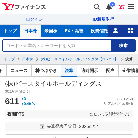
i
ログイン
ID新規取得
主
トップ
日本株
米国株
FX・為替
投資信託
ニュース
な
サ
銘
検索
ー
柄
ビ
を
トップ
日本株
(株)ビースタイルホールディングス【302A.T】
決算
ス
検
索
ト
ニュース
株つぶやき
決算
適時開示
配当
企業情
(株)ビースタイルホールディングス
302A
東証GRT
611
+3
8/7 12:53
リアルタイム株価
+0.49
%
夜間PTS
ただいま取引時間外です
決算発表予定日
2026/8/14