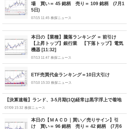
場 買い＝ 45 銘柄 売り＝ 109 銘柄 (7月1
5日)
07/15 11:45
株探ニュース
本日の【業種】騰落ランキング ＝ 前引け
【上昇トップ】銀行業 【下落トップ】電気
機器 [11:32]
07/13 11:47
株探ニュース
ETF売買代金ランキング＝10日大引け
07/10 15:33
株探ニュース
【決算速報】ランド、3-5月期(1Q)経常は黒字浮上で着地
07/09 15:32
株探ニュース
本日の【ＭＡＣＤ｜買い／売りサイン】引
け 買い＝ 96 銘柄 売り＝ 42 銘柄 (7月6