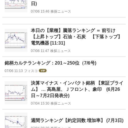
日)
07/06 15:46
株探ニュース
本日の【業種】騰落ランキング ＝ 前引け
【上昇トップ】石油・石炭 【下落トップ】
電気機器 [11:31]
07/06 11:47
株探ニュース
銘柄カルテランキング：201～250位（7/6号)
07/06 11:13
フィスコ
決算マイナス・インパクト銘柄 【東証プライ
ム】 … 高島屋、Ｊフロント、象印 (6月26
日～7月2日発表分)
07/04 15:30
株探ニュース
週間ランキング【約定回数 増加率】 (7月3日)