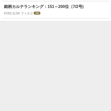
銘柄カルテランキング：151～200位（7/2号)
07/02 11:04
フィスコ
“注目株”はリターン・リバーサルで狙え！（7/2号）【東
証プライム】
07/02 09:30
フィスコ
転換銘柄一覧（その２）／パラボリック・シグナル転換銘
柄一覧
07/02 07:53
フィスコ
前日に動いた銘柄 part2インテグループ、東京ボード工
業、エイチエムコムなど
07/02 07:32
フィスコ
Jフロント、TONE、味の素など／本日の注目個別銘柄
07/01 16:01
フィスコ
本日の【業種】騰落ランキング ＝ 大引け