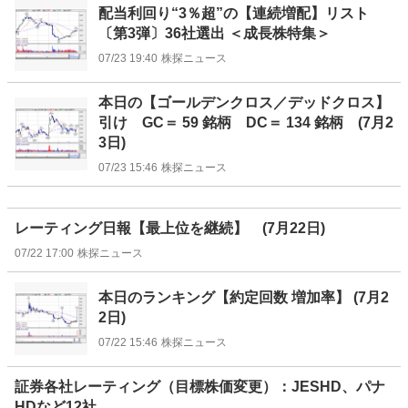
配当利回り“3％超”の【連続増配】リスト
〔第3弾〕36社選出 ＜成長株特集＞
07/23 19:40
株探ニュース
本日の【ゴールデンクロス／デッドクロス】
引け GC＝ 59 銘柄 DC＝ 134 銘柄 (7月2
3日)
07/23 15:46
株探ニュース
レーティング日報【最上位を継続】 (7月22日)
07/22 17:00
株探ニュース
本日のランキング【約定回数 増加率】 (7月2
2日)
07/22 15:46
株探ニュース
証券各社レーティング（目標株価変更）：JESHD、パナ
HDなど12社