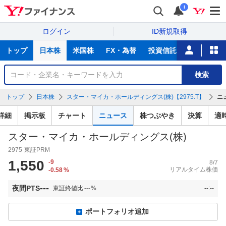
i
ログイン
ID新規取得
主
トップ
日本株
米国株
FX・為替
投資信託
ニュース
な
サ
銘
検索
ー
柄
ビ
を
トップ
日本株
スター・マイカ・ホールディングス(株)【2975.T】
ニ
ス
検
索
詳細
掲示板
チャート
ニュース
株つぶやき
決算
適
スター・マイカ・ホールディングス(株)
2975
東証PRM
1,550
-9
8/7
リアルタイム株価
-0.58
%
---
夜間PTS
東証終値比
---
%
--:--
ポートフォリオ追加