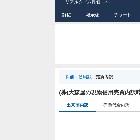
リアルタイム株価
--:--
詳細
掲示板
チャート
株価・信用残
売買内訳
出
来
(株)大森屋の現物信用売買内訳
高
出来高内訳
売買代金内訳
内
訳