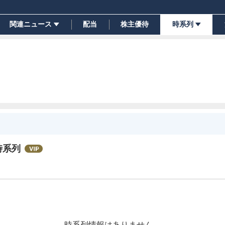
関連ニュース
配当
株主優待
時系列
時系列
時系列情報はありません。