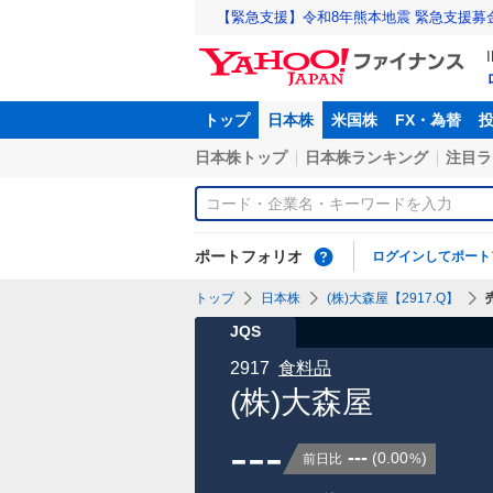
【緊急支援】令和8年熊本地震 緊急支援募
トップ
日本株
米国株
FX・為替
日本株トップ
日本株ランキング
注目ラ
ポートフォリオ
ログインしてポート
トップ
日本株
(株)大森屋【2917.Q】
JQS
2917
食料品
(株)大森屋
---
---
(
0.00
)
前日比
%