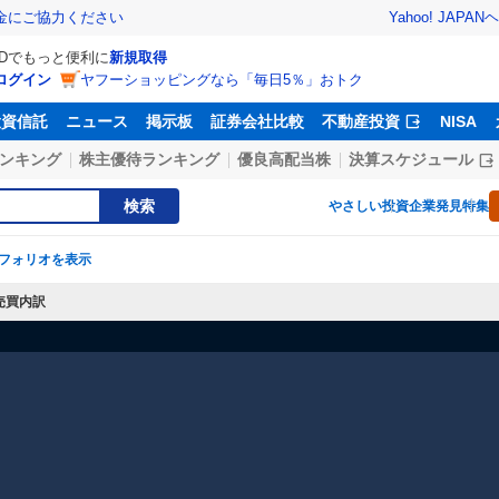
Yahoo! JAPAN
ヘ
金にご協力ください
IDでもっと便利に
新規取得
ログイン
ヤフーショッピングなら「毎日5％」おトク
投資信託
ニュース
掲示板
証券会社比較
不動産投資
NISA
ンキング
株主優待ランキング
優良高配当株
決算スケジュール
検索
やさしい投資
企業発見特集
フォリオを表示
売買内訳