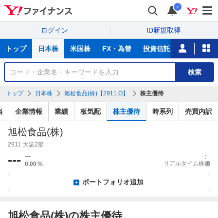
i
ログイン
ID新規取得
主
トップ
日本株
米国株
FX・為替
投資信託
ニュース
な
サ
銘
検索
ー
柄
ビ
を
トップ
日本株
旭松食品(株)【2911.O】
株主優待
ス
検
索
当
企業情報
業績
板気配
株主優待
時系列
売買内訳
旭松食品(株)
2911
大証2部
---
---
--:--
リアルタイム株価
0.00
%
ポートフォリオ追加
旭松食品(株)の株主優待