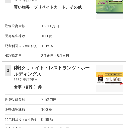
買い物券・プリペイドカード
その他
13.91
最低投資金額
万円
100
優待発生株数
株
1.08
配当利回り
%
（会社予想）
権利確定日
2月末日・8月末日
(株)クリエイト・レストランツ・ホー
2
ルディングス
3387
東証PRM
食事（割引）券
7.52
最低投資金額
万円
100
優待発生株数
株
0.66
配当利回り
%
（会社予想）