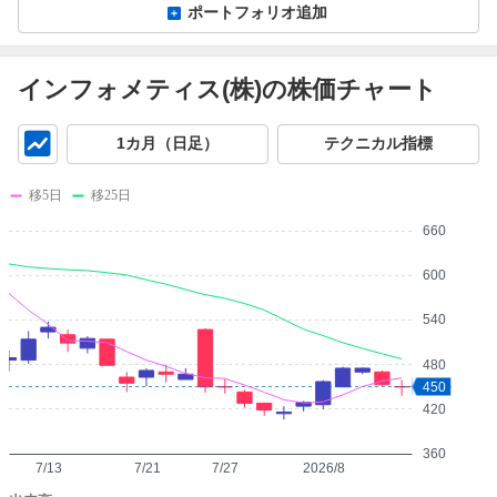
ポートフォリオ追加
インフォメティス(株)の株価チャート
チ
1カ月（日足）
テクニカル指標
ャ
ー
移5日
移25日
ト
660
600
540
480
450
420
360
7/13
7/21
7/27
2026/8