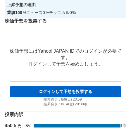
上昇
予想の理由
業績
100
%
ニュース
0
%
テクニカル
0
%
株価予想を投票する
株価予想にはYahoo! JAPAN IDでのログインが必要で
す。
ログインして予想を始めましょう。
ログインして予想を投票する
投票締切：
8/9(日) 23:59
結果発表：
8/14(金) 20:30
頃
投票内訳
450.5
円
1
票
+
5
%