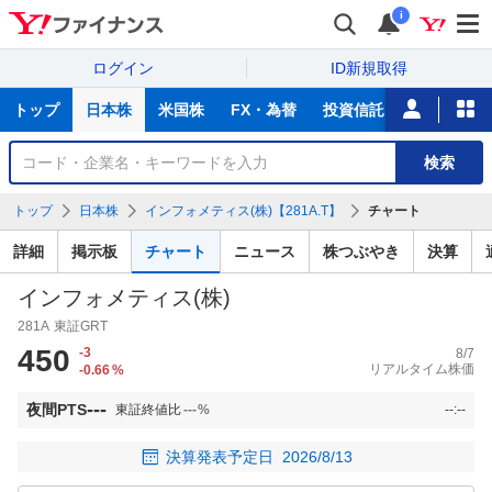
i
ログイン
ID新規取得
主
トップ
日本株
米国株
FX・為替
投資信託
ニュース
な
サ
銘
検索
ー
柄
ビ
を
トップ
日本株
インフォメティス(株)【281A.T】
チャート
ス
検
索
詳細
掲示板
チャート
ニュース
株つぶやき
決算
インフォメティス(株)
281A
東証GRT
450
-3
8/7
リアルタイム株価
-0.66
%
---
夜間PTS
東証終値比
---
%
--:--
決算発表予定日
2026/8/13