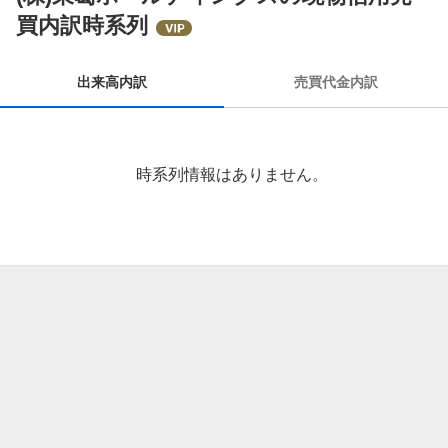
出
買内訳時系列
来
高
内
出来高内訳
売買代金内訳
訳
時系列情報はありません。