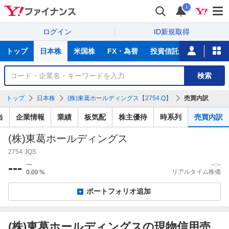
i
ログイン
ID新規取得
主
トップ
日本株
米国株
FX・為替
投資信託
ニュース
な
サ
銘
検索
ー
柄
ビ
を
トップ
日本株
(株)東葛ホールディングス【2754.Q】
売買内訳
ス
検
索
当
企業情報
業績
板気配
株主優待
時系列
売買内訳
(株)東葛ホールディングス
2754
JQS
---
---
--:--
リアルタイム株価
0.00
%
ポートフォリオ追加
(株)東葛ホールディングスの現物信用売