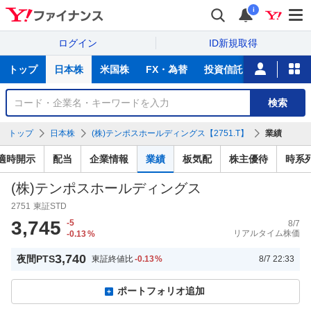
i
ログイン
ID新規取得
主
トップ
日本株
米国株
FX・為替
投資信託
ニュース
な
サ
銘
検索
ー
柄
ビ
を
トップ
日本株
(株)テンポスホールディングス【2751.T】
業績
ス
検
索
適時開示
配当
企業情報
業績
板気配
株主優待
時系
(株)テンポスホールディングス
2751
東証STD
3,745
-5
8/7
リアルタイム株価
-0.13
%
3,740
夜間PTS
東証終値比
-0.13
%
8/7 22:33
ポートフォリオ追加