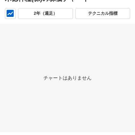
チ
2年（週足）
テクニカル指標
ャ
ー
ト
チャートはありません