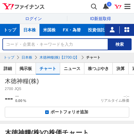
i
ログイン
ID新規取得
主
トップ
日本株
米国株
FX・為替
投資信託
ニュース
な
サ
銘
検索
ー
柄
ビ
を
トップ
日本株
木徳神糧(株)【2700.Q】
チャート
ス
検
索
詳細
掲示板
チャート
ニュース
株つぶやき
決算
木徳神糧(株)
2700
JQS
---
---
--:--
リアルタイム株価
0.00
%
ポートフォリオ追加
木徳神糧(株)の株価チャート