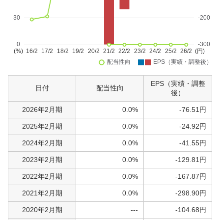
EPS（実績・調整
日付
配当性向
後）
2026年2月期
0.0%
-76.51円
2025年2月期
0.0%
-24.92円
2024年2月期
0.0%
-41.55円
2023年2月期
0.0%
-129.81円
2022年2月期
0.0%
-167.87円
2021年2月期
0.0%
-298.90円
2020年2月期
---
-104.68円