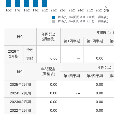
年間配当
年間配当
日付
（調整後）
第1四半期
第2四半期
第
予想
---
---
---
2026年
2月期
実績
0.00
---
0.00
年間配当
年間配当
日付
（調整後）
第1四半期
第2四半期
第
2025年2月期
0.00
---
0.00
2024年2月期
0.00
---
0.00
2023年2月期
0.00
---
0.00
2022年2月期
0.00
---
0.00