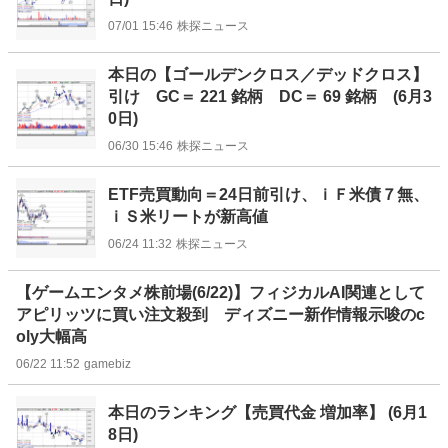
07/01 15:46
株探ニュース
本日の【ゴールデンクロス／デッドクロス】
引け GC＝ 221 銘柄 DC＝ 69 銘柄 (6月3
0日)
06/30 15:46
株探ニュース
ETF売買動向＝24日前引け、ｉＦ米債７無、
ｉＳ米リートが新高値
06/24 11:32
株探ニュース
【ゲームエンタメ株前場(6/22)】フィジカルAI関連として
アピリッツに買い注文殺到 ディズニー新作情報示唆のc
oly大幅高
06/22 11:52
gamebiz
本日のランキング【売買代金 増加率】 (6月1
8日)