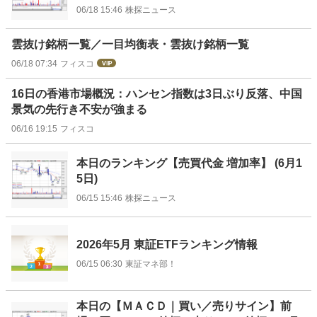
06/18 15:46
株探ニュース
雲抜け銘柄一覧／一目均衡表・雲抜け銘柄一覧
06/18 07:34
フィスコ
16日の香港市場概況：ハンセン指数は3日ぶり反落、中国
景気の先行き不安が強まる
06/16 19:15
フィスコ
本日のランキング【売買代金 増加率】 (6月1
5日)
06/15 15:46
株探ニュース
2026年5月 東証ETFランキング情報
06/15 06:30
東証マネ部！
本日の【ＭＡＣＤ｜買い／売りサイン】前