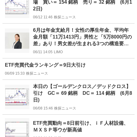
場 買い＝ 154 銘柄 売り＝ 32 銘柄 (6月1
2日)
06/12 11:46
株探ニュース
6月は年金支給月！女性の厚生年金、平均年
金月額「11万1413円」男性と「5万8000円の
差」あり！男女差が生まれる3つの構造要因
をみる
06/11 14:05
LIMO
ETF売買代金ランキング＝9日大引け
06/09 15:33
株探ニュース
本日の【ゴールデンクロス／デッドクロス】
引け GC＝ 69 銘柄 DC＝ 114 銘柄 (6月8
日)
06/08 15:46
株探ニュース
ETF売買動向＝8日前引け、ｉＦ人材設備、
ＭＸＳＰ等ウが新高値