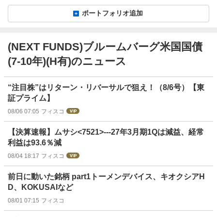
ポートフォリオ追加
(NEXT FUNDS)ブルームバーグ米国国債
(7-10年)(H有)のニュース
ニ
“注目株”はリターン・リバーサルで狙え！（8/6号）【東
ュ
証プライム】
ー
08/06 07:05
フィスコ
ス
【決算速報】ムサシ<7521>---27年3月期1Qは減益、経常
利益は93.6％減
08/04 18:17
フィスコ
前日に動いた銘柄 part1トーメンデバイス、キオクシアH
D、KOKUSAIなど
08/01 07:15
フィスコ