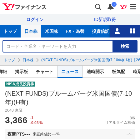
i
ログイン
ID新規取得
主
トップ
日本株
米国株
FX・為替
投資信託
ニュース
な
サ
銘
検索
ー
柄
ビ
を
トップ
日本株
(NEXT FUNDS)ブルームバーグ米国国債(7-10年)(H有)【26
ス
検
索
詳細
掲示板
チャート
ニュース
適時開示
板気配
時
NISA成長投資枠
(NEXT FUNDS)ブルームバーグ米国国債(7-10
年)(H有)
2648
東証
3,366
-1
8/6
リアルタイム株価
-0.03
%
---
夜間PTS
東証終値比
---
%
--:--