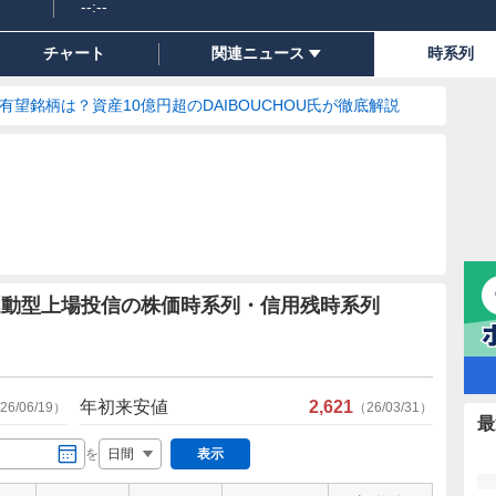
--:--
チャート
関連ニュース
時系列
の有望銘柄は？資産10億円超のDAIBOUCHOU氏が徹底解説
0(H有)連動型上場投信の株価時系列・信用残時系列
年初来安値
2,621
26/06/19
）
（
26/03/31
）
最
を
表示