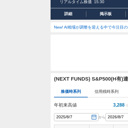
リアルタイム株価
15:30
詳細
掲示板
New! AI相場が調整を迎える中で今注目
株
(NEXT FUNDS) S&P50
価
時
株価時系列
信用残時系列
系
列
年初来高値
3,288
（
2025
/
8
/
7
2026
/
8
/
7
から