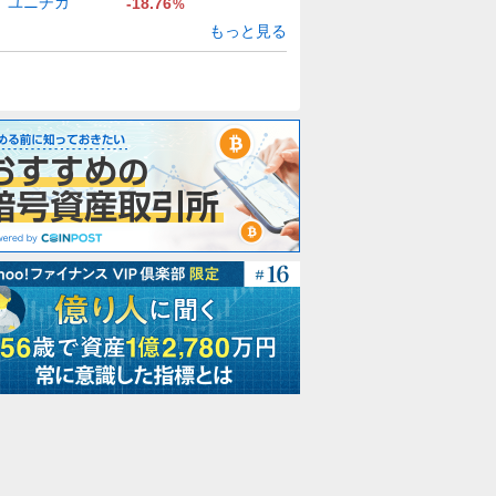
ユニチカ
-18.76
%
もっと見る