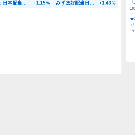
〔
iFree 日本配当ローテ
+1.15
みずほ好配当日本株オープン(ノーロード)
+1.43
%
%
19
★
ガ
19