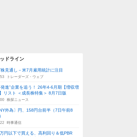
ッドライン
Y株見通し－米7月雇用統計に注目
:53
トレーダーズ・ウェブ
好発進”企業を追う！ 26年4-6月期【増収増
】リスト ＜成長株特集＞ 8月7日版
:00
株探ニュース
NY外為〕円、158円台前半（7日午前8
）
:22
時事通信
0万円以下で買える、高利回り＆低PBR