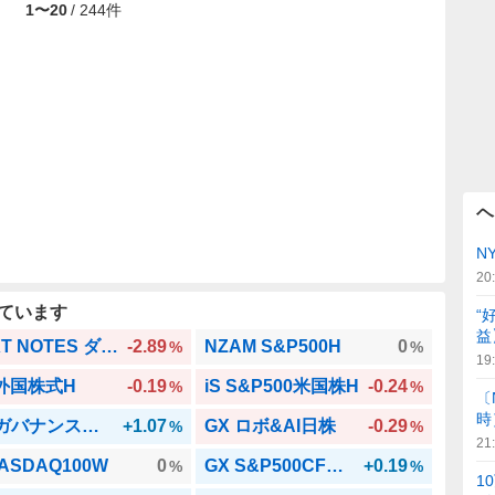
1
〜
20
/
244
件
ヘ
N
20
ています
“
益
NEXT NOTES ダウブル
-2.89
NZAM S&P500H
0
%
%
19
 外国株式H
-0.19
iS S&P500米国株H
-0.24
%
%
〔
時
GX ガバナンス日株
+1.07
GX ロボ&AI日株
-0.29
%
%
21
NASDAQ100W
0
GX S&P500CFトップ100
+0.19
%
%
1