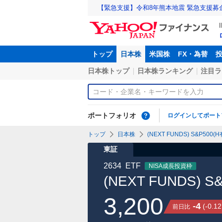
【緊急支援】令和8年熊本地震 緊急支援募
トップ
日本株
米国株
FX・為替
日本株トップ
日本株ランキング
注目ラ
ポートフォリオ
ログインしてポート
トップ
日本株
(NEXT FUNDS) S&P50
東証
2634
ETF
NISA成長投資枠
(NEXT FUNDS)
3,200
-4
(
-0.12
前日比