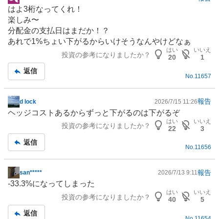
掲
はよ3桁なってくれ！
示
楽しみ〜
板
分配金の支払日はまだか！？
記
あれで1%ちょい下がるからいけそうなんやけどなぁ
事
はい
いいえ
投資の参考になりましたか？
20
1
返信
No.
11657
報告
d lock
2026/7/15 11:26
掲
ヘッジコストあるからずっと下がるのは下がるぞ
示
はい
いいえ
投資の参考になりましたか？
板
22
3
記
返信
No.
11656
事
報告
san*****
2026/7/13 9:11
掲
-33.3%になってしまった
示
はい
いいえ
投資の参考になりましたか？
板
40
5
記
返信
No.
11654