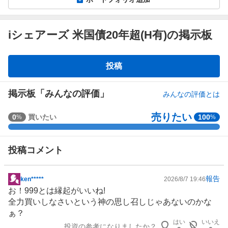
iシェアーズ 米国債20年超(H有)の掲示板
掲
投稿
示
板
掲示板「みんなの評価」
みんなの評価とは
売りたい
強
0
買いたい
100
%
%
く
買
投稿コメント
い
た
い
報告
ken*****
2026/8/7 19:46
掲
0
お！999とは縁起がいいね!
示
%
全力買いしなさいという神の思し召しじゃあないのかな
板
、
ぁ？
記
買
はい
いいえ
投資の参考になりましたか？