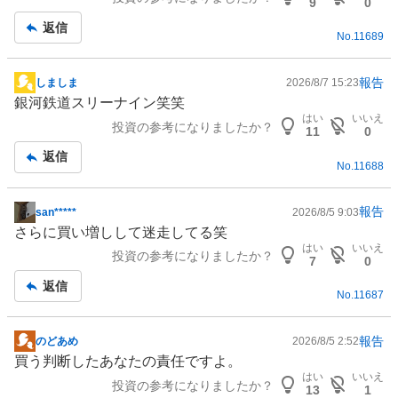
事
い
9
0
た
返信
No.
11689
い
0
%
報告
しましま
2026/8/7 15:23
掲
、
銀河鉄道スリーナイン笑笑
示
様
はい
いいえ
投資の参考になりましたか？
板
11
0
子
記
返信
見
No.
11688
事
0
%
報告
san*****
2026/8/5 9:03
、
掲
さらに買い増しして迷走してる笑
売
示
はい
いいえ
り
投資の参考になりましたか？
板
7
0
た
記
返信
い
No.
11687
事
0
%
報告
のどあめ
2026/8/5 2:52
掲
、
買う判断したあなたの責任ですよ。
示
強
はい
いいえ
投資の参考になりましたか？
板
13
1
く