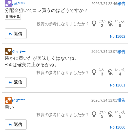
報告
yok*****
2026/7/24 22:46
掲
分配金狙いでコレ買うのはどうですか？
示
様子見
板
はい
いいえ
投資の参考になりましたか？
記
2
9
事
返信
No.
11662
報告
クッキー
2026/7/24 12:07
掲
確かに買いだが美味しくはないね。
示
+50は確実に上がるがね。
板
はい
いいえ
投資の参考になりましたか？
記
3
4
事
返信
No.
11661
報告
e4d*****
2026/7/24 12:01
掲
買い
示
はい
いいえ
投資の参考になりましたか？
板
5
5
記
返信
No.
11660
事