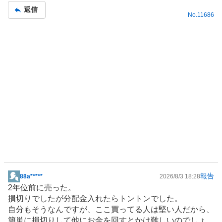
記
売
返信
No.
11686
事
り
た
い
1
0
0
%
報告
88a*****
2026/8/3 18:28
掲
2年位前に売った。
示
損切りでしたが分配金入れたらトントンでした。
板
自分もそうなんですが、ここ買ってる人は堅い人だから、
記
簡単に損切りして他にお金を回すとかは難しいのでしょ