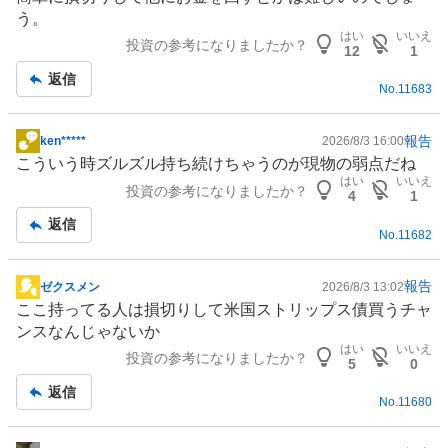
事
う。
はい
いいえ
投資の参考になりましたか？
12
1
返信
No.
11683
報告
ken*****
2026/8/3 16:00
掲
こういう時ズルズル持ち続けちゃうのが現物の弱点だね
示
はい
いいえ
投資の参考になりましたか？
板
4
1
記
返信
No.
11682
事
報告
ゼクスメン
2026/8/3 13:02
掲
ここ持ってる人は損切りして米国ストリップス債買うチャ
示
ンスなんじゃないか
板
はい
いいえ
投資の参考になりましたか？
記
5
0
事
返信
No.
11680