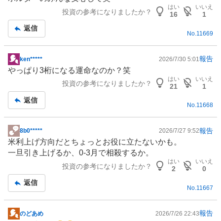
記
はい
いいえ
投資の参考になりましたか？
事
16
1
返信
No.
11669
報告
ken*****
2026/7/30 5:01
掲
やっぱり3桁になる運命なのか？笑
示
はい
いいえ
投資の参考になりましたか？
板
21
1
記
返信
No.
11668
事
報告
8b0*****
2026/7/27 9:52
掲
米利上げ方向だとちょっとお役に立たないかも。
示
一旦引き上げるか、0-3月で相殺するか。
板
はい
いいえ
投資の参考になりましたか？
記
2
0
事
返信
No.
11667
報告
のどあめ
2026/7/26 22:43
掲