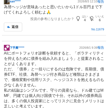
報告
san*****
2026/8/3 12:10
掲
為替ヘッジが意味あったと思いたいから1ドル百円まで下
示
げてくれよろしく頼むよ🙏
板
はい
いいえ
投資の参考になりましたか？
記
4
6
事
返信
No.
11679
報告
下手糞*****
2026/8/1 9:39
掲
AIにポートフォリオ診断を依頼すると、「ボラティリティ
示
を抑えるために債券を組み入れましょう」と提案されるこ
板
とがよくあります。
記
ただ、「債券」と一括りにするのは危険です。長期債、債
事
券ETF、社債、為替ヘッジ付き商品など種類はさまざま
で、価格変動や信用リスク、ヘッジコストを抱えるものも
少なくありません。
私の結論はシンプルです。守りの資産なら、ドル建てはM
MF、円建ては個人向け国債で十分。それ以外の債券商品
は、多くの個人投資家にとってリスクに見合うメリットは
乏しいと考えています。