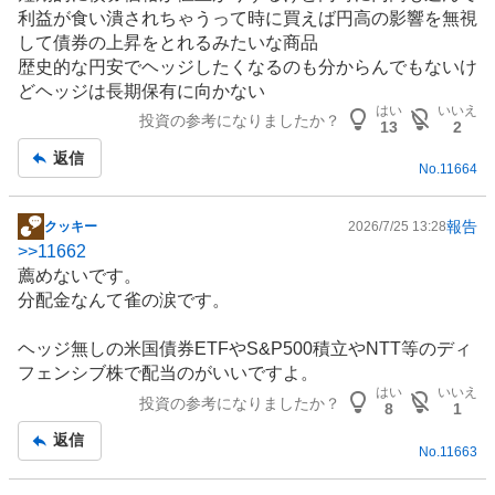
利益が食い潰されちゃうって時に買えば円高の影響を無視
して債券の上昇をとれるみたいな商品
歴史的な円安でヘッジしたくなるのも分からんでもないけ
どヘッジは長期保有に向かない
はい
いいえ
投資の参考になりましたか？
13
2
返信
No.
11664
報告
クッキー
2026/7/25 13:28
掲
>>
11662
示
薦めないです。
板
分配金なんて雀の涙です。
記
事
ヘッジ無しの米国債券ETFやS&P500積立やNTT等の
ディ
フェンシブ
株で配当のがいいですよ。
はい
いいえ
投資の参考になりましたか？
8
1
返信
No.
11663