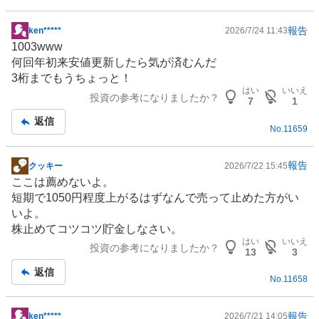
報告
ken*****
2026/7/24 11:43
掲
1003www
示
何回年初来安値更新したら気が済むんだ
板
3桁までもうちょっと！
記
はい
いいえ
投資の参考になりましたか？
事
7
1
返信
No.
11659
報告
クッキー
2026/7/22 15:45
掲
ここは薦めないよ。
示
短期で1050円程度上がるはずなんで売って止めた方がい
板
いよ。
記
株止めてコツコツ貯金しなさい。
事
はい
いいえ
投資の参考になりましたか？
13
3
返信
No.
11658
報告
ken*****
2026/7/21 14:05