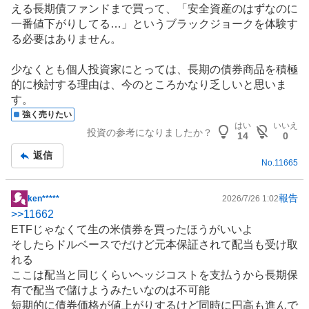
える長期債
ファンド
まで買って、「安全資産のはずなのに
一番値下がりしてる…」というブラックジョークを体験す
る必要はありません。
少なくとも個人投資家にとっては、長期の債券商品を積極
的に検討する理由は、今のところかなり乏しいと思いま
す。
強く売りたい
はい
いいえ
投資の参考になりましたか？
14
0
返信
No.
11665
報告
ken*****
2026/7/26 1:02
掲
>>
11662
示
ETFじゃなくて生の米債券を買ったほうがいいよ
板
そしたらドルベースでだけど元本保証されて配当も受け取
記
れる
事
ここは配当と同じくらいヘッジコストを支払うから長期保
有で配当で儲けようみたいなのは不可能
短期的に債券価格が値上がりするけど同時に円高も進んで