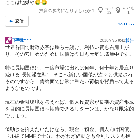
ここは地獄や🤮🤮
示
はい
いいえ
投資の参考になりましたか？
板
13
1
記
返信
No.
11666
事
報告
下手糞*****
2026/7/26 8:42
掲
世界各国で財政赤字は膨らみ続け、利払い費も右肩上が
示
り。その穴埋めのために国債は今日も元気に増産中です。
板
記
特に長期国債は、一度市場に出れば何年、何十年と居座り
事
続ける"長期滞在型"。そこへ新しい国債が次々と供給され
るのですから、需給面では常に重たい荷物を背負って走る
ようなものです。
現在の金融環境を考えれば、個人投資家が長期の資産形成
を目的に長期国債へ期待できるリターンは、かなり限定的
でしょう。
値動きを抑えたいだけなら、現金・預金、個人向け国債、
ドル建てMMFで十分。わざわざ値動きも金利リスクも抱