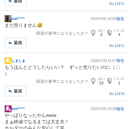
返信
No.
11672
報告
san*****
2026/7/30 18:00
掲
まだ売りません😅
示
はい
いいえ
投資の参考になりましたか？
板
2
4
記
返信
No.
11671
事
報告
しましま
2026/7/30 11:57
掲
もうほんとどうしたらいい？ ずっと売りたいのに（ ; ;
示
）
板
はい
いいえ
投資の参考になりましたか？
記
10
1
事
返信
No.
11670
報告
ken*****
2026/7/30 10:39
掲
やっぱりなったやんwww
示
まぁ終値でなるまでは大丈夫！
板
ホルダーのみんな安心して笑