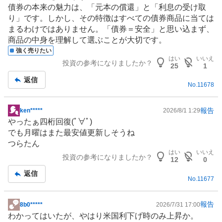
債券の本来の魅力は、「元本の償還」と「利息の受け取
り」です。しかし、その特徴はすべての債券商品に当ては
まるわけではありません。「債券＝安全」と思い込まず、
商品の中身を理解して選ぶことが大切です。
強く売りたい
はい
いいえ
投資の参考になりましたか？
25
1
返信
No.
11678
報告
ken*****
2026/8/1 1:29
掲
やったぁ四桁回復(ﾟ∀ﾟ)
示
でも月曜はまた最安値更新しそうね
板
つらたん
記
はい
いいえ
投資の参考になりましたか？
事
12
0
返信
No.
11677
報告
8b0*****
2026/7/31 17:00
掲
わかってはいたが、やはり米国利下げ時のみ上昇か。
示