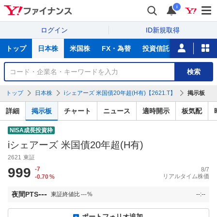
i
ログイン
ID新規取得
主
トップ
日本株
米国株
FX・為替
投資信託
ニュース
な
サ
銘
検索
ー
柄
ビ
を
トップ
日本株
iシェアーズ 米国債20年超(H有)【2621.T】
掲示板
ス
検
索
詳細
掲示板
チャート
ニュース
適時開示
板気配
NISA成長投資枠
iシェアーズ 米国債20年超(H有)
2621
東証
999
-7
8/7
リアルタイム株価
-0.70
%
---
夜間PTS
東証終値比
---
%
--:--
ポートフォリオ追加