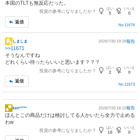
本国のTLTも無反応だった。
板
はい
いいえ
投資の参考になりましたか？
記
5
0
事
返信
No.
11676
報告
しましま
2026/7/30 19:26
掲
>>
11671
示
そうなんですね
板
どれくらい待ったらいいと思います？？？
記
はい
いいえ
投資の参考になりましたか？
事
2
0
返信
No.
11673
報告
ken*****
2026/7/30 18:15
掲
ほんとこの商品だけは検討してる人かいたら全力で止める
示
わw
板
はい
いいえ
投資の参考になりましたか？
記
18
0
事