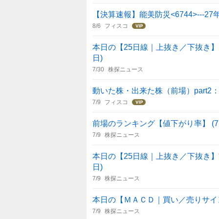
【決算速報】能美防災<6744>---2
8/6
フィスコ
本日の【25日線｜上抜き／下抜き】引け
日)
7/30
株探ニュース
動いた株・出来た株（前場）part2
7/9
フィスコ
前場のランキング【値下がり率】 (7
7/9
株探ニュース
本日の【25日線｜上抜き／下抜き】前場
日)
7/9
株探ニュース
本日の【ＭＡＣＤ｜買い／売りサイン】前
7/9
株探ニュース