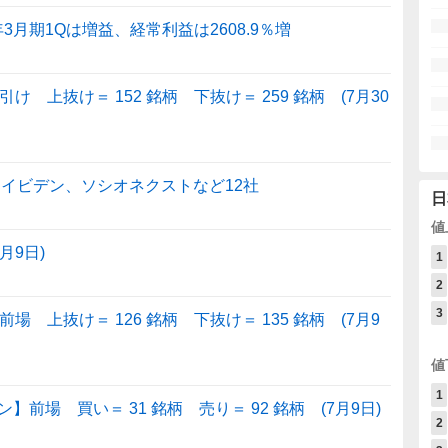
7年3月期1Qは増益、経常利益は2608.9％増
 上抜け＝ 152 銘柄 下抜け＝ 259 銘柄 (7月30
：イビデン、ソシオネクストなど12社
日
値
月9日)
1
2
3
 上抜け＝ 126 銘柄 下抜け＝ 135 銘柄 (7月9
値
1
場 買い＝ 31 銘柄 売り＝ 92 銘柄 (7月9日)
2