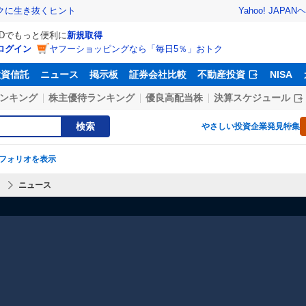
Yahoo! JAPAN
ヘ
トクに生き抜くヒント
IDでもっと便利に
新規取得
ログイン
ヤフーショッピングなら「毎日5％」おトク
投資信託
ニュース
掲示板
証券会社比較
不動産投資
NISA
ンキング
株主優待ランキング
優良高配当株
決算スケジュール
検索
やさしい投資
企業発見特集
フォリオを表示
】
ニュース