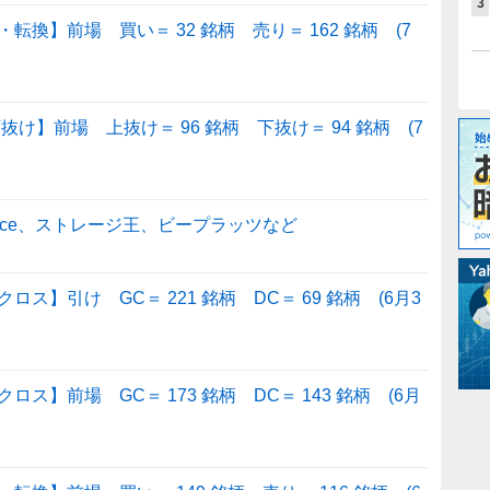
3
換】前場 買い＝ 32 銘柄 売り＝ 162 銘柄 (7
け】前場 上抜け＝ 96 銘柄 下抜け＝ 94 銘柄 (7
ace、ストレージ王、ビープラッツなど
】引け GC＝ 221 銘柄 DC＝ 69 銘柄 (6月3
】前場 GC＝ 173 銘柄 DC＝ 143 銘柄 (6月