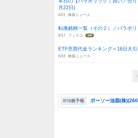
本日の【パラボリック｜買い／売り・転
月22日)
6/22
株探ニュース
転換銘柄一覧（その２）／パラボリ
6/17
フィスコ
ETF売買代金ランキング＝16日大引
6/16
株探ニュース
ボーソー油脂(株)
(
260
IFIS株予報