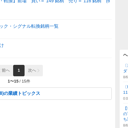
換】前場 買い＝ 149 銘柄 売り＝ 116 銘柄 (6
ック・シグナル転換銘柄一覧
け
ヘ
〔
前へ
1
次へ
ダ
8/6
1
〜
15
/
15
件
〔
1
8
)の業績トピックス
0:
【
の
ち
8/6