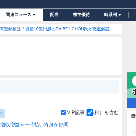
関連ニュース
配当
株主優待
時系列
の有望銘柄は？資産10億円超のDAIBOUCHOU氏が徹底解説
VIP記事（有料）を含む
む
最
は増収増益＝一時払い終身が好調