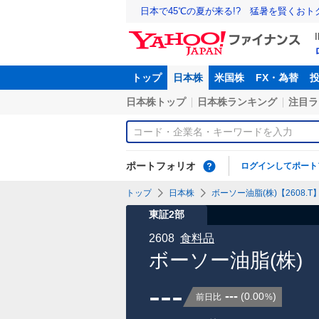
日本で45℃の夏が来る!? 猛暑を賢くお
トップ
日本株
米国株
FX・為替
日本株トップ
日本株ランキング
注目ラ
ポートフォリオ
ログインしてポート
トップ
日本株
ボーソー油脂(株)【2608.T
東証2部
2608
食料品
ボーソー油脂(株)
---
---
(
0.00
)
前日比
%