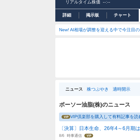
リアルタイム株価
--:--
詳細
掲示板
チャート
New! AI相場が調整を迎える中で今注目
ニュース
株つぶやき
適時開示
ボーソー油脂(株)のニュース
VIP倶楽部を購入して有料記事を読
〔決算〕日本生命、26年4～6月期
8/6
時事通信