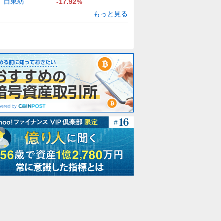
日東紡
-17.92
%
もっと見る