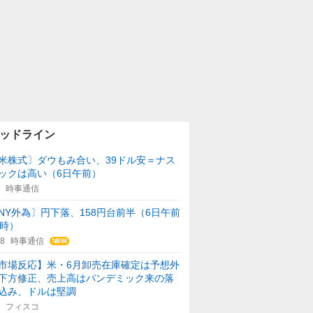
ッドライン
米株式〕ダウもみ合い、39ドル安＝ナス
ックは高い（6日午前）
時事通信
NY外為〕円下落、158円台前半（6日午前
1時）
08
時事通信
市場反応】米・6月卸売在庫確定は予想外
下方修正、売上高はパンデミック来の落
込み、ドルは堅調
フィスコ