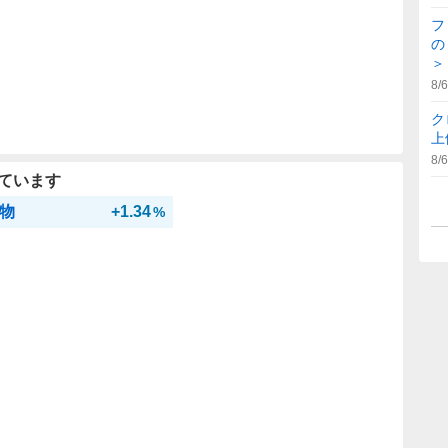
フ
の
＞
8/6
ク
上
8/6
ています
物
+1.34
%