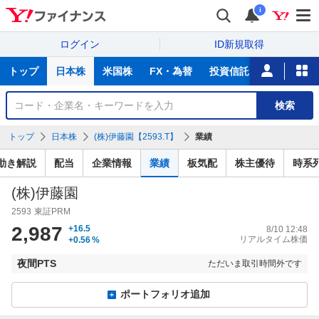
i
ログイン
ID新規取得
主
トップ
日本株
米国株
FX・為替
投資信託
ニュース
な
サ
銘
検索
ー
柄
ビ
を
トップ
日本株
(株)伊藤園【2593.T】
業績
ス
検
索
値動き解説
配当
企業情報
業績
板気配
株主優待
時系
(株)伊藤園
2593
東証PRM
2,987
+16.5
8/10 12:48
リアルタイム株価
+0.56
%
夜間PTS
ただいま取引時間外です
ポートフォリオ追加