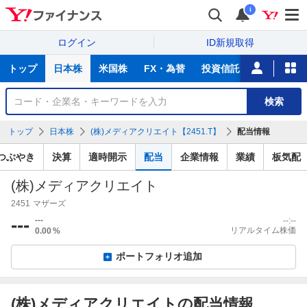
i
ログイン
ID新規取得
主
トップ
日本株
米国株
FX・為替
投資信託
ニュース
な
サ
銘
検索
ー
柄
ビ
を
トップ
日本株
(株)メディアクリエイト【2451.T】
配当情報
ス
検
索
つぶやき
決算
適時開示
配当
企業情報
業績
板気配
(株)メディアクリエイト
2451
マザーズ
---
---
--:--
リアルタイム株価
0.00
%
ポートフォリオ追加
(株)メディアクリエイトの配当情報