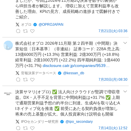
ましたが、今回は2026年11月期2Q決算を数字の裏側か
ー
w
らIR担当者が解説します。 増収に加えて営業利益率も改
F
e
善した理由、KPIの見方、成長戦略の進捗まで図解付きで
i
r
ご紹介。
n
e
オプロ
@
OPROJAPAN
a
d
7月21日(火) 03:36
n
b
オ
c
y
プ
株式会社オプロ 2026年11月期 第２四半期（中間期）決
e
L
算短信〔日本基準〕（非連結） 証券コード: 228A 売上高:
ロ
の
i
13億6000万円 (+13.3%) 営業利益: 2億300万円 (+18.8%)
の
投
経常利益: 2億1000万円 (+22.2%) 四半期純利益: 1億4400
n
投
万円 (+31.7%)
disclosure.catr.jp/companies/9539…
稿
k
稿
官報決算データベース
@
kessan_db
S
7月20日(月) 08:30
a
官
u
報
決算サマリ(オプロ) ✅ 法人向けクラウドが堅調で増収増
s
益。DX・人手不足を背景に中間純利益は+31.7% ✅ 上期
決
s
で通期営業利益予想の約半分に到達。生成AIを取り込むA
算
u
Iネイティブ化を推進 ✅ 前受にあたる契約負債が増加し
デ
r
将来の売上基盤が拡大。個人投資家向け説明会も開催
ー
e
IPOセカンダリー研究所
@
ipo_secondary
タ
の
7月14日(火) 12:52
ベ