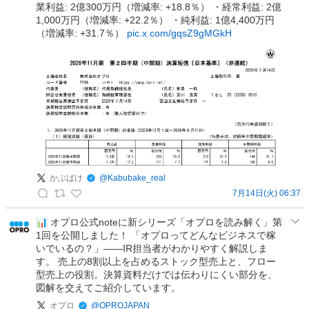
業利益: 2億300万円（増減率: +18.8％） ・経常利益: 2億
カ
1,000万円（増減率: +22.2％） ・純利益: 1億4,400万円
ン
（増減率: +31.7％）
pic.x.com/gqsZ9gMGkH
ダ
リ
ー
研
究
所
の
投
稿
かぶばけ
@
Kabubake_real
7月14日(火) 06:37
か
ぶ
📊 オプロ公式noteに新シリーズ「オプロを読み解く」第
1回を公開しました！ 「オプロってどんなビジネスで稼
ば
いでいるの？」——IR担当者がわかりやすく解説しま
け
す。 売上の8割以上を占めるストック型売上と、フロー
の
型売上の役割。決算資料だけでは伝わりにくい部分を、
投
図解を交えてご紹介しています。
稿
オプロ
@
OPROJAPAN