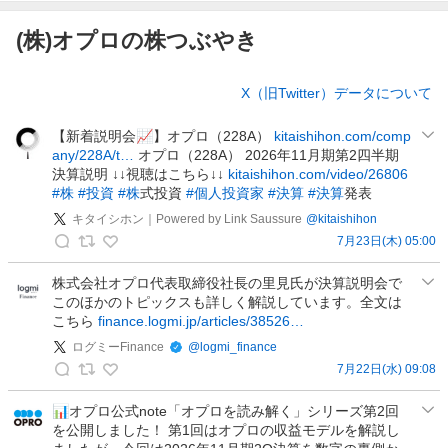
(株)オプロの株つぶやき
株
X（旧Twitter）データについて
つ
ぶ
【新着説明会📈】オプロ（228A）
kitaishihon.com/comp
や
any/228A/t…
オプロ（228A） 2026年11月期第2四半期
き
決算説明 ↓↓視聴はこちら↓↓
kitaishihon.com/video/26806
#株
#投資
#株
式投資
#個人投資家
#決算
#決算
発表
キタイシホン｜Powered by Link Saussure
@
kitaishihon
7月23日(木) 05:00
キ
タ
株式会社オプロ代表取締役社長の里見氏が決算説明会で
このほかのトピックスも詳しく解説しています。全文は
イ
こちら
finance.logmi.jp/articles/38526…
シ
ホ
ログミーFinance
@
logmi_finance
ン
7月22日(水) 09:08
ロ
｜
グ
📊オプロ公式note「オプロを読み解く」シリーズ第2回
P
を公開しました！ 第1回はオプロの収益モデルを解説し
ミ
o