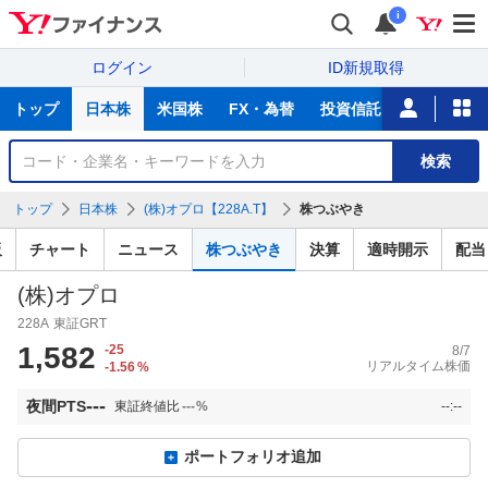
i
ログイン
ID新規取得
主
トップ
日本株
米国株
FX・為替
投資信託
ニュース
な
サ
銘
検索
ー
柄
ビ
を
トップ
日本株
(株)オプロ【228A.T】
株つぶやき
ス
検
索
板
チャート
ニュース
株つぶやき
決算
適時開示
配当
(株)オプロ
228A
東証GRT
1,582
-25
8/7
リアルタイム株価
-1.56
%
---
夜間PTS
東証終値比
---
%
--:--
ポートフォリオ追加