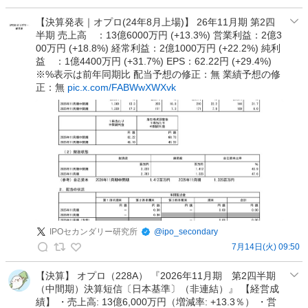
投
I
ー
稿
P
【決算発表｜オプロ(24年8月上場)】 26年11月期 第2四
ス
半期 売上高 ：13億6000万円 (+13.3%) 営業利益：2億3
O
の
00万円 (+18.8%) 経常利益：2億1000万円 (+22.2%) 純利
セ
投
益 ：1億4400万円 (+31.7%) EPS：62.22円 (+29.4%)
カ
稿
※%表示は前年同期比 配当予想の修正：無 業績予想の修
ン
正：無
pic.x.com/FABWwXWXvk
ダ
リ
ー
研
究
所
の
投
稿
IPOセカンダリー研究所
@
ipo_secondary
7月14日(火) 09:50
I
P
【決算】 オプロ（228A） 『2026年11月期 第2四半期
（中間期）決算短信〔日本基準〕（非連結）』 【経営成
O
績】 ・売上高: 13億6,000万円（増減率: +13.3％） ・営
セ