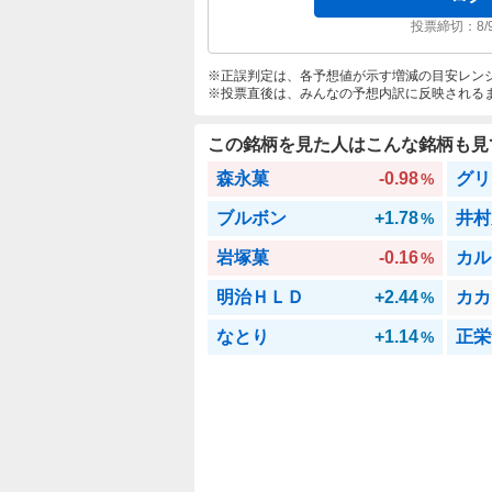
投票締切：
8/
正誤判定は、各予想値が示す増減の目安レン
投票直後は、みんなの予想内訳に反映される
この銘柄を見た人はこんな銘柄も見
森永菓
-0.98
グリ
%
ブルボン
+1.78
井村
%
岩塚菓
-0.16
カル
%
明治ＨＬＤ
+2.44
カカ
%
なとり
+1.14
正栄
%