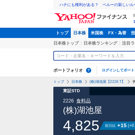
ハチにも権利がある？ ペルーの新しいル
トップ
日本株
米国株
FX・為替
日本株トップ
日本株ランキング
注目ラ
ポートフォリオ
ログインしてポート
トップ
日本株
(株)湖池屋【2226.T】
東証STD
2226
食料品
(株)湖池屋
4,825
+15
(
+0
前日比