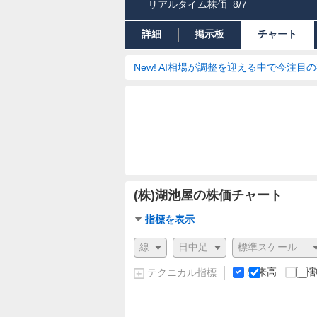
リアルタイム株価
8/7
詳細
掲示板
チャート
New! AI相場が調整を迎える中で今注目
(株)湖池屋の株価チャート
チ
指標を表示
ャ
チ
ー
ャ
ト
ー
出来高
分
テクニカル指標
指
ト
標
の
設