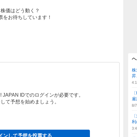
株価はどう動く？
票をお待ちしています！
ヘ
株
昇
4:
〔
! JAPAN IDでのログインが必要です。
雇
ンして予想を始めましょう。
8/7
〔
利
3:
インして予想を投票する