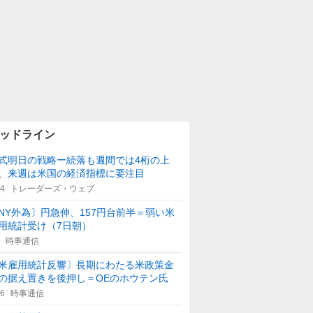
ッドライン
式明日の戦略ー続落も週間では4桁の上
、来週は米国の経済指標に要注目
14
トレーダーズ・ウェブ
NY外為〕円急伸、157円台前半＝弱い米
用統計受け（7日朝）
時事通信
米雇用統計反響〕長期にわたる米政策金
の据え置きを後押し＝OEのホウテン氏
46
時事通信