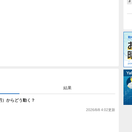
3
結果
765円）からどう動く？
2026/8/8 4:02
更新