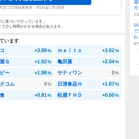
週
9(日) 23:59
結果発表：
8/14(金) 20:30
頃
月
4:
ジに基づいて行っています。
5
まで少し時間がかかる場合があります。
で
れ
ています
8/7
コ
+3.89
ｍｅｉｔｏ
+3.02
%
%
屋Ｇ
+1.82
亀田菓
+2.04
%
%
ビー
+1.98
サティワン
0
%
%
クコム
0
日清食品Ｈ
+1.87
%
%
食
+0.81
松屋ＦＨＤ
+0.60
%
%