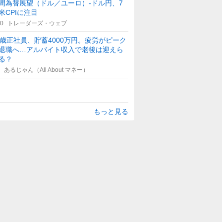
間為替展望（ドル／ユーロ）-ドル円、7
米CPIに注目
00
トレーダーズ・ウェブ
5歳正社員、貯蓄4000万円。疲労がピーク
退職へ…アルバイト収入で老後は迎えら
る？
あるじゃん（All About マネー）
もっと見る