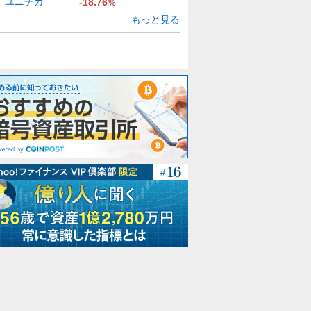
ユニチカ
-18.76
%
もっと見る