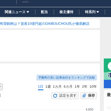
--:--
関連ニュース
配当
株主優待
時系列
の有望銘柄は？資産10億円超のDAIBOUCHOU氏が徹底解説
手数料の安い証券会社をランキングで比較
1日
1週
1カ月
6カ月
1年
2年
10年
最
割
設定を戻す
保存
4,850