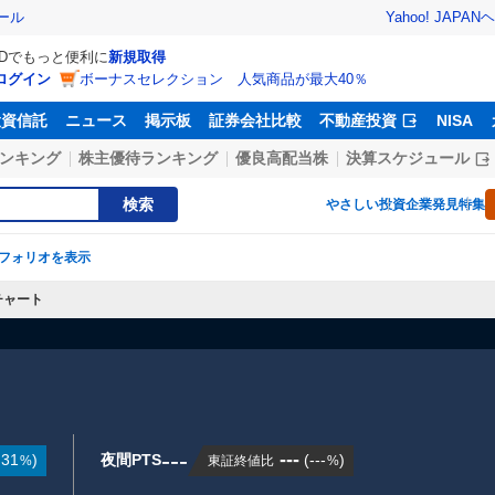
Yahoo! JAPAN
ヘ
ール
IDでもっと便利に
新規取得
ログイン
ボーナスセレクション 人気商品が最大40％
投資信託
ニュース
掲示板
証券会社比較
不動産投資
NISA
ンキング
株主優待ランキング
優良高配当株
決算スケジュール
検索
やさしい投資
企業発見特集
フォリオを表示
チャート
---
---
.31
)
夜間PTS
(
---
)
東証終値比
%
%