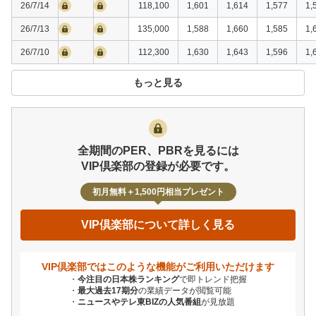
26/7/14
118,100
1,601
1,614
1,577
1,
26/7/13
135,000
1,588
1,660
1,585
1,
26/7/10
112,300
1,630
1,643
1,596
1,
もっと見る
全期間のPER、PBRを見るには
VIP倶楽部の登録が必要です。
初月無料＋1,500円相当プレゼント
VIP倶楽部について詳しく見る
VIP倶楽部ではこのような機能が
ご利用いただけます
今注目の日本株ランキング
で即トレンド把握
最大過去17期分
の業績データが閲覧可能
ニュースやテレ東BIZの人気番組
が見放題