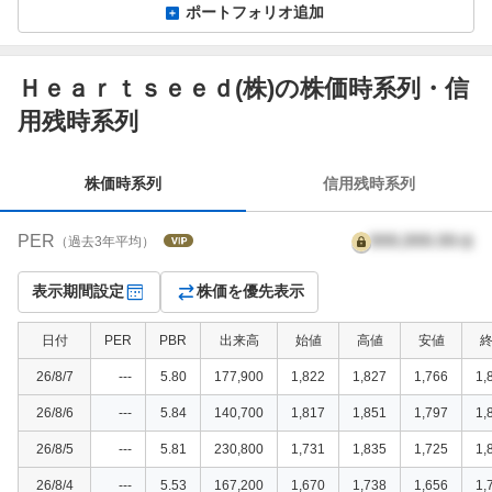
ポートフォリオ追加
Ｈｅａｒｔｓｅｅｄ(株)の株価時系列・信
株
用残時系列
価
時
系
株価時系列
信用残時系列
列
PER
999,999.99
倍
（過去3年平均）
表示期間設定
株価を優先表示
日付
PER
PBR
出来高
始値
高値
安値
26/8/7
---
5.80
177,900
1,822
1,827
1,766
1,
26/8/6
---
5.84
140,700
1,817
1,851
1,797
1,
26/8/5
---
5.81
230,800
1,731
1,835
1,725
1,
26/8/4
---
5.53
167,200
1,670
1,738
1,656
1,