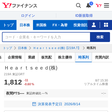
i
ログイン
ID新規取得
主
トップ
日本株
米国株
FX・為替
投資信託
ニュース
な
サ
銘
検索
ー
柄
ビ
を
トップ
日本株
Ｈｅａｒｔｓｅｅｄ(株)【219A.T】
時系列
ス
検
索
当
企業情報
業績
板気配
株主優待
時系列
売買内訳
Ｈｅａｒｔｓｅｅｄ(株)
219A
東証GRT
1,812
-11
8/7 15:30
リアルタイム株価
-0.60
%
---
夜間PTS
東証終値比
---
%
--:--
決算発表予定日
2026/8/14