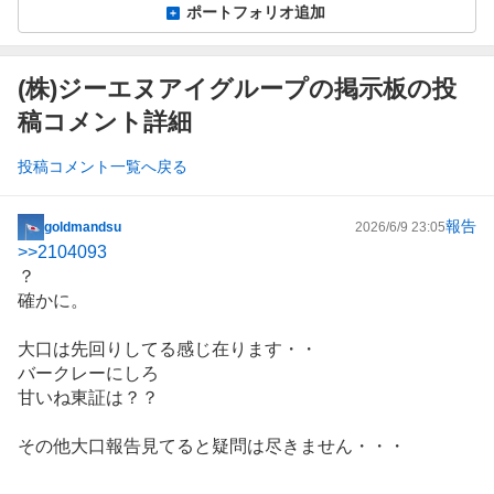
ポートフォリオ追加
(株)ジーエヌアイグループの掲示板の投
稿コメント詳細
投稿コメント一覧へ戻る
報告
goldmandsu
2026/6/9 23:05
掲
>>
2104093
示
？
板
確かに。
記
事
大口は先回りしてる感じ在ります・・
バークレーにしろ
甘いね東証は？？
その他大口報告見てると疑問は尽きません・・・