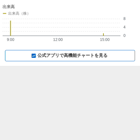
出来高
出来高（株）
8
4
0
9:00
12:00
15:00
▼
⛶
▲
⛶
公式アプリで高機能チャートを見る