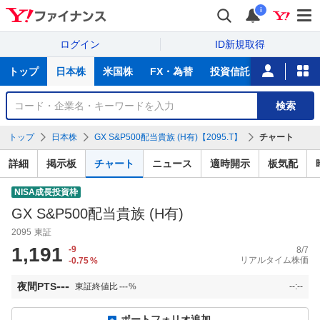
i
ログイン
ID新規取得
主
トップ
日本株
米国株
FX・為替
投資信託
ニュース
な
サ
銘
検索
ー
柄
ビ
を
トップ
日本株
GX S&P500配当貴族 (H有)【2095.T】
チャート
ス
検
索
詳細
掲示板
チャート
ニュース
適時開示
板気配
NISA成長投資枠
GX S&P500配当貴族 (H有)
2095
東証
1,191
-9
8/7
リアルタイム株価
-0.75
%
---
夜間PTS
東証終値比
---
%
--:--
ポートフォリオ追加