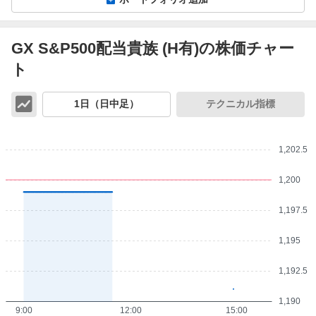
GX S&P500配当貴族 (H有)の株価チャー
ト
チ
1日（日中足）
テクニカル指標
ャ
ー
ト
1,202.5
1,200
1,197.5
1,195
1,192.5
1,190
9:00
12:00
15:00