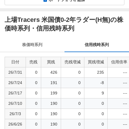
上場Tracers 米国債0-2年ラダー(H無)の株
信
用
価時系列・信用残時系列
残
時
株価時系列
信用残時系列
系
列
日付
売残
買残
売残増減
買残増減
信用倍率
26/7/31
0
426
0
235
---
26/7/24
0
191
0
-8
---
26/7/17
0
199
0
9
---
26/7/10
0
190
0
0
---
26/7/3
0
190
0
0
---
26/6/26
0
190
0
0
---