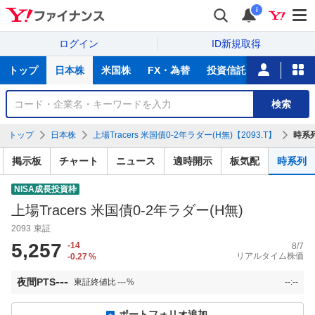
i
ログイン
ID新規取得
主
トップ
日本株
米国株
FX・為替
投資信託
ニュース
な
サ
銘
検索
ー
柄
ビ
を
トップ
日本株
上場Tracers 米国債0-2年ラダー(H無)【2093.T】
時系
ス
検
索
掲示板
チャート
ニュース
適時開示
板気配
時系列
NISA成長投資枠
上場Tracers 米国債0-2年ラダー(H無)
2093
東証
5,257
-14
8/7
リアルタイム株価
-0.27
%
---
夜間PTS
東証終値比
---
%
--:--
ポートフォリオ追加