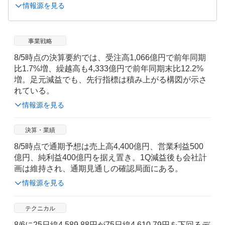
情報源を見る
事業戦略
8/5時点の決算要約では、受注高1,066億円で前年同期
比1.7%増、繰越高も4,333億円で前年同期末比12.2%
増。足元減益でも、先行指標は積み上がる構図が示さ
れている。
情報源を見る
決算・業績
8/5時点で通期予想は売上高4,400億円、営業利益500
億円、純利益400億円を据え置き。1Q減益後も会社計
画は維持され、通期見通しの確認局面にある。
情報源を見る
テクニカル
8/6に25日線4,589.88円が75日線4,610.79円を下回るデ