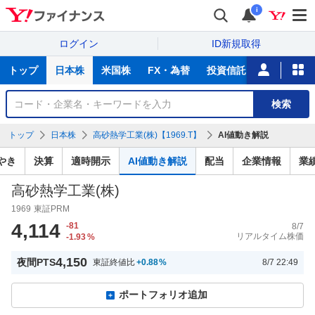
i
ログイン
ID新規取得
主
トップ
日本株
米国株
FX・為替
投資信託
ニュース
な
サ
銘
検索
ー
柄
ビ
を
トップ
日本株
高砂熱学工業(株)【1969.T】
AI値動き解説
ス
検
索
やき
決算
適時開示
AI値動き解説
配当
企業情報
業
高砂熱学工業(株)
1969
東証PRM
4,114
-81
8/7
リアルタイム株価
-1.93
%
4,150
夜間PTS
東証終値比
+0.88
%
8/7 22:49
ポートフォリオ追加