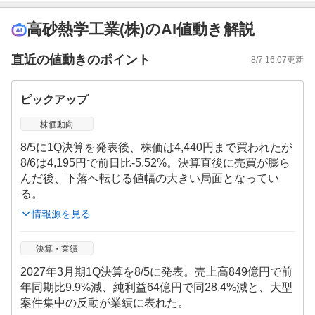
高砂熱学工業(株)のAI値動き解説
直近の値動きのポイント
8/7 16:07
更新
ピックアップ
株価動向
8/5に1Q決算を発表後、株価は4,440円まで買われたが
8/6は4,195円で前日比-5.52%。決算直後に売買が膨ら
んだ後、下落へ転じる値幅の大きい局面となってい
る。
情報源を見る
決算・業績
2027年3月期1Q決算を8/5に発表。売上高849億円で前
年同期比9.9%減、純利益64億円で同28.4%減と、大型
案件集中の反動が業績に表れた。