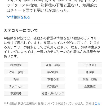
ッドクロスを検知。決算後の下落と重なり、短期的に
はチャート面でも弱い形が加わった。
情報源を見る
カテゴリーについて
AI値動き解説では、値動きの背景や情報を全14種類のカテゴリー
に分けて表示しています。投資スタイルや関心に応じて、注目す
るカテゴリーの目安としてご利用ください。 なお、銘柄や生成タ
イミングによっては、一部のカテゴリーのみが表示される場合が
あります。
株価動向
決算・業績
アナリスト
政策・規制
業界動向
地政学
為替
市場心理
製品・技術
テクニカル
売買動向
企業価値
事業戦略
経営・ガバナンス
※AI値動き解説の正確性や品質については保証されていません。詳細は
こち