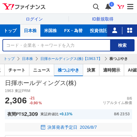
i
ログイン
ID新規取得
主
トップ
日本株
米国株
FX・為替
投資信託
ニュース
な
サ
銘
検索
ー
柄
ビ
を
トップ
日本株
日揮ホールディングス(株)【1963.T】
株つぶやき
ス
検
索
板
チャート
ニュース
株つぶやき
決算
適時開示
AI
日揮ホールディングス(株)
1963
東証PRM
2,306
-21
8/6
リアルタイム株価
-0.90
%
2,309
夜間PTS
東証終値比
+0.13
%
8/6 23:53
決算発表予定日
2026/8/7