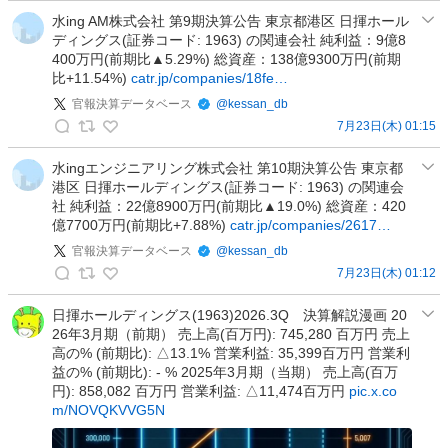
ん
水ing AM株式会社 第9期決算公告 東京都港区 日揮ホール
ディングス(証券コード: 1963) の関連会社 純利益：9億8
ち
400万円(前期比▲5.29%) 総資産：138億9300万円(前期
ゃ
比+11.54%)
catr.jp/companies/18fe…
っ
官報決算データベース
@
kessan_db
て
7月23日(木) 01:15
石
官
鯛
報
水ingエンジニアリング株式会社 第10期決算公告 東京都
師
港区 日揮ホールディングス(証券コード: 1963) の関連会
決
@
社 純利益：22億8900万円(前期比▲19.0%) 総資産：420
算
自
億7700万円(前期比+7.88%)
catr.jp/companies/2617…
デ
称
官報決算データベース
@
kessan_db
ー
投
7月23日(木) 01:12
タ
資
官
ベ
家
報
日揮ホールディングス(1963)2026.3Q 決算解説漫画 20
ー
の
26年3月期（前期） 売上高(百万円): 745,280 百万円 売上
決
ス
投
高の% (前期比): △13.1% 営業利益: 35,399百万円 営業利
算
の
稿
益の% (前期比): - % 2025年3月期（当期） 売上高(百万
デ
投
円): 858,082 百万円 営業利益: △11,474百万円
pic.x.co
ー
稿
m/NOVQKVVG5N
タ
ベ