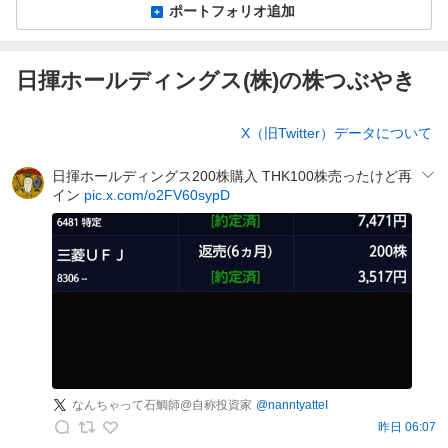
ポートフォリオ追加
日揮ホールディングス(株)の株つぶやき
株
X（旧Twitter）データについて
つ
ぶ
日揮ホールディングス200株購入 THK100株売ったけど再
や
イン
pic.x.com/o2FV60sypD
き
なんちゃって石鯛師@自称投資家
@
nanntyatteI
昨日 06:07
な