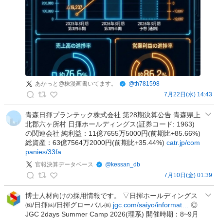
ー
ス
の
投
稿
あかっと@株漫画書いてます。
@
th781598
7月22日(水) 14:43
あ
か
青森日揮プランテック株式会社 第28期決算公告 青森県上
北郡六ヶ所村 日揮ホールディングス(証券コード: 1963)
っ
の関連会社 純利益：11億7655万5000円(前期比+85.66%)
と
総資産：63億7564万2000円(前期比+35.44%)
catr.jp/com
@
panies/33fa…
株
官報決算データベース
@
kessan_db
漫
7月10日(金) 01:39
画
官
書
報
博士人材向けの採用情報です。 ▽日揮ホールディングス
い
㈱/日揮㈱/日揮グローバル㈱
jgc.com/saiyo/informat…
◎
決
て
JGC 2days Summer Camp 2026(理系) 開催時期：8~9月
算