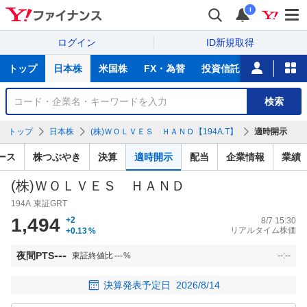
i
ログイン
ID新規取得
主
トップ
日本株
米国株
FX・為替
投資信託
ニュース
な
サ
銘
検索
ー
柄
ビ
を
トップ
日本株
(株)ＷＯＬＶＥＳ ＨＡＮＤ【194A.T】
適時開示
ス
検
索
ース
株つぶやき
決算
適時開示
配当
企業情報
業績
(株)ＷＯＬＶＥＳ ＨＡＮＤ
194A
東証GRT
1,494
+2
8/7 15:30
リアルタイム株価
+0.13
%
---
夜間PTS
東証終値比
---
%
--:--
決算発表予定日
2026/8/14