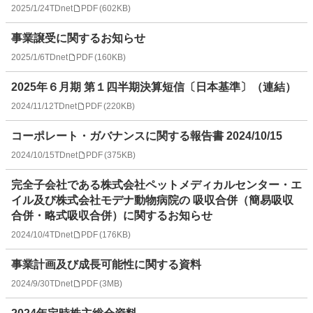
2025/1/24
TDnet
PDF
(
602KB
)
事業譲受に関するお知らせ
2025/1/6
TDnet
PDF
(
160KB
)
2025年６月期 第１四半期決算短信〔日本基準〕（連結）
2024/11/12
TDnet
PDF
(
220KB
)
コーポレート・ガバナンスに関する報告書 2024/10/15
2024/10/15
TDnet
PDF
(
375KB
)
完全子会社である株式会社ペットメディカルセンター・エ
イル及び株式会社モデナ動物病院の 吸収合併（簡易吸収
合併・略式吸収合併）に関するお知らせ
2024/10/4
TDnet
PDF
(
176KB
)
事業計画及び成長可能性に関する資料
2024/9/30
TDnet
PDF
(
3MB
)