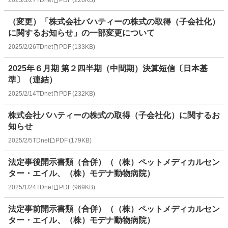
（変更）「株式会社バハティーの株式の取得（子会社化）
に関するお知らせ」の一部変更について
2025/2/26
TDnet
PDF
(
133KB
)
2025年６月期 第２四半期（中間期）決算短信〔日本基
準〕（連結）
2025/2/14
TDnet
PDF
(
232KB
)
株式会社バハティーの株式の取得（子会社化）に関するお
知らせ
2025/2/5
TDnet
PDF
(
179KB
)
法定事後開示書類（合併）（（株）ペットメディカルセン
ター・エイル、（株）モデナ動物病院）
2025/1/24
TDnet
PDF
(
969KB
)
法定事前開示書類（合併）（（株）ペットメディカルセン
ター・エイル、（株）モデナ動物病院）