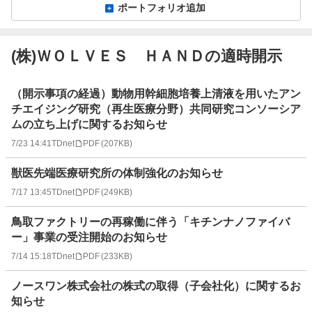
ポートフォリオ追加
(株)ＷＯＬＶＥＳ ＨＡＮＤの適時開示
適
（開示事項の経過）動物用幹細胞培養上清液を用いたアン
時
チエイジング研究（再生医療分野）共同研究コンソーシア
開
ムの立ち上げに関するお知らせ
示
7/23 14:41
TDnet
PDF
(
207KB
)
情
報
獣医先端医療研究所の体制強化のお知らせ
一
覧
7/17 13:45
TDnet
PDF
(
249KB
)
鳥取ファクトリーの再稼働に伴う「キチンナノファイバ
ー」事業の受注開始のお知らせ
7/14 15:18
TDnet
PDF
(
233KB
)
ノースワン株式会社の株式の取得（子会社化）に関するお
知らせ