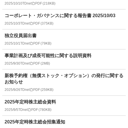
2025/10/10
TDnet
PDF
(
218KB
)
コーポレート・ガバナンスに関する報告書 2025/10/03
2025/10/3
TDnet
PDF
(
375KB
)
独立役員届出書
2025/10/1
TDnet
PDF
(
79KB
)
事業計画及び成長可能性に関する説明資料
2025/9/30
TDnet
PDF
(
2MB
)
新株予約権（無償ストック・オプション）の発行に関する
お知らせ
2025/9/26
TDnet
PDF
(
259KB
)
2025年定時株主総会資料
2025/9/5
TDnet
PDF
(
780KB
)
2025年定時株主総会招集通知