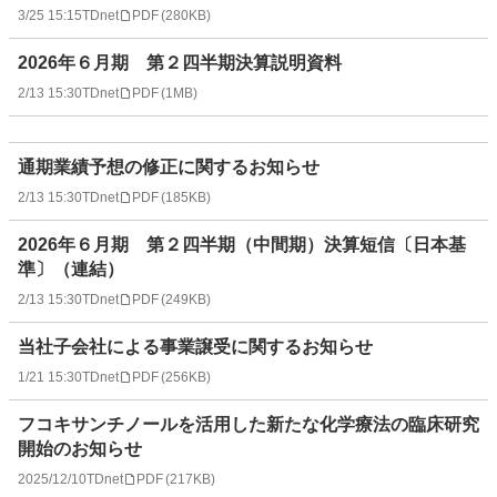
3/25 15:15
TDnet
PDF
(
280KB
)
2026年６月期 第２四半期決算説明資料
2/13 15:30
TDnet
PDF
(
1MB
)
通期業績予想の修正に関するお知らせ
2/13 15:30
TDnet
PDF
(
185KB
)
2026年６月期 第２四半期（中間期）決算短信〔日本基
準〕（連結）
2/13 15:30
TDnet
PDF
(
249KB
)
当社子会社による事業譲受に関するお知らせ
1/21 15:30
TDnet
PDF
(
256KB
)
フコキサンチノールを活用した新たな化学療法の臨床研究
開始のお知らせ
2025/12/10
TDnet
PDF
(
217KB
)