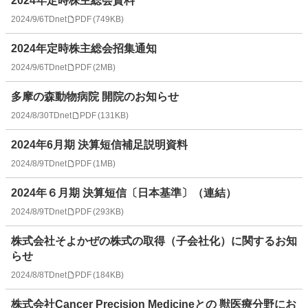
2024年定時株主総会資料
2024/9/6
TDnet
PDF
(
749KB
)
2024年定時株主総会招集通知
2024/9/6
TDnet
PDF
(
2MB
)
多摩の森動物病院 開院のお知らせ
2024/8/30
TDnet
PDF
(
131KB
)
2024年6月期 決算短信補足説明資料
2024/8/9
TDnet
PDF
(
1MB
)
2024年６月期 決算短信〔日本基準〕（連結）
2024/8/9
TDnet
PDF
(
293KB
)
株式会社そよかぜの株式の取得（子会社化）に関するお知
らせ
2024/8/8
TDnet
PDF
(
184KB
)
株式会社Cancer Precision Medicineとの 獣医療分野にお