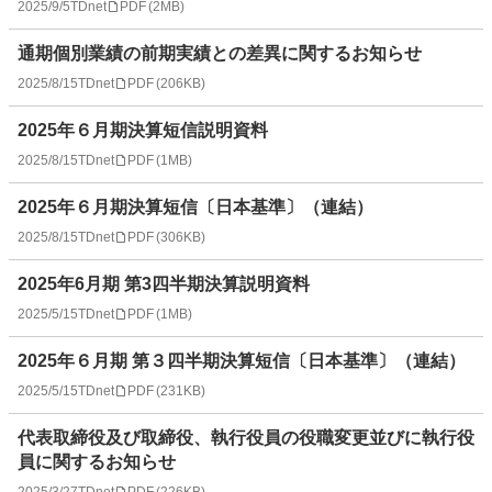
2025/9/5
TDnet
PDF
(
2MB
)
通期個別業績の前期実績との差異に関するお知らせ
2025/8/15
TDnet
PDF
(
206KB
)
2025年６月期決算短信説明資料
2025/8/15
TDnet
PDF
(
1MB
)
2025年６月期決算短信〔日本基準〕（連結）
2025/8/15
TDnet
PDF
(
306KB
)
2025年6月期 第3四半期決算説明資料
2025/5/15
TDnet
PDF
(
1MB
)
2025年６月期 第３四半期決算短信〔日本基準〕（連結）
2025/5/15
TDnet
PDF
(
231KB
)
代表取締役及び取締役、執行役員の役職変更並びに執行役
員に関するお知らせ
2025/3/27
TDnet
PDF
(
226KB
)