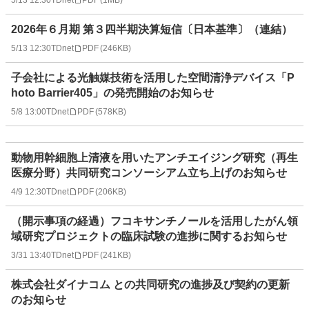
2026年６月期 第３四半期決算短信〔日本基準〕（連結）
5/13 12:30
TDnet
PDF
(
246KB
)
子会社による光触媒技術を活用した空間清浄デバイス「P
hoto Barrier405」の発売開始のお知らせ
5/8 13:00
TDnet
PDF
(
578KB
)
動物用幹細胞上清液を用いたアンチエイジング研究（再生
医療分野）共同研究コンソーシアム立ち上げのお知らせ
4/9 12:30
TDnet
PDF
(
206KB
)
（開示事項の経過）フコキサンチノールを活用したがん領
域研究プロジェクトの臨床試験の進捗に関するお知らせ
3/31 13:40
TDnet
PDF
(
241KB
)
株式会社ダイナコム との共同研究の進捗及び契約の更新
のお知らせ