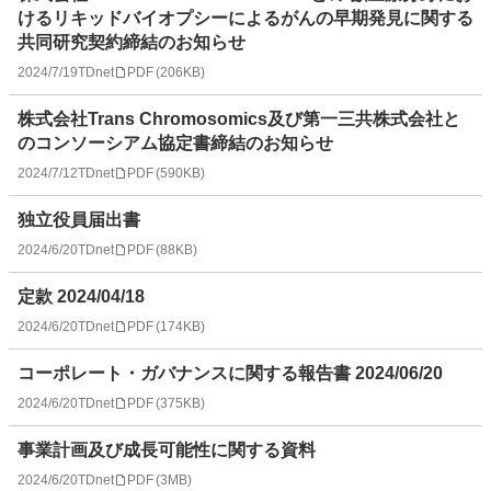
けるリキッドバイオプシーによるがんの早期発見に関する
共同研究契約締結のお知らせ
2024/7/19
TDnet
PDF
(
206KB
)
株式会社Trans Chromosomics及び第一三共株式会社と
のコンソーシアム協定書締結のお知らせ
2024/7/12
TDnet
PDF
(
590KB
)
独立役員届出書
2024/6/20
TDnet
PDF
(
88KB
)
定款 2024/04/18
2024/6/20
TDnet
PDF
(
174KB
)
コーポレート・ガバナンスに関する報告書 2024/06/20
2024/6/20
TDnet
PDF
(
375KB
)
事業計画及び成長可能性に関する資料
2024/6/20
TDnet
PDF
(
3MB
)