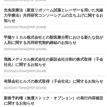
光免疫療法（新規リポソーム試薬とレーザーを用いた光線
力学療法）共同研究コンソーシアムの立ち上げに関するお
知らせ
2025/10/31
TDnet
PDF
(
223KB
)
甲陽ケミカル株式会社との獣医療分野における新たな抗が
ん剤に関する共同研究契約締結のお知らせ
2025/10/24
TDnet
PDF
(
241KB
)
飛鳥メディカル株式会社の新設会社分割の株式取得（子会
社化）に関するお知らせ
2025/10/21
TDnet
PDF
(
261KB
)
有限会社ヒルズの株式取得（子会社化）に関するお知らせ
2025/10/17
TDnet
PDF
(
251KB
)
新株予約権（無償ストック・オプション）の発行内容確定
に関するお知らせ