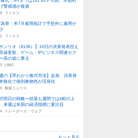
Y株式：NYダウは151.83ドル高、早期利
げ警戒感が後退
29
フィスコ
Y為替：米7月雇用統計で予想外に雇用が
少
42
フィスコ
サンリオ（8136）】10日の決算発表控え
高値更新、ゲーム・IPビジネス関連セク
ー高の波に乗る
45
LIMO
週の【早わかり株式市況】反発、決算発
本格化で個別株物色が活発化
40
株探ニュース
式明日の戦略ー続落も週間では4桁の上
、来週は米国の経済指標に要注目
14
トレーダーズ・ウェブ
もっと見る