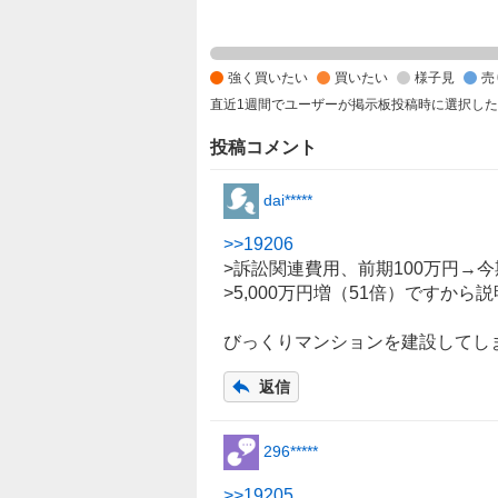
強
く
買
強く買いたい
買いたい
様子見
売
い
直近1週間でユーザーが掲示板投稿時に選択し
た
い
投稿コメント
0
%
dai*****
、
買
>>
19206
い
>訴訟関連費用、前期100万円→今期
た
>5,000万円増（51倍）ですか
い
0
びっくり
マンション
を
建設
してし
%
返信
、
様
子
296*****
見
1
>>
19205