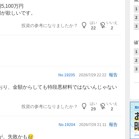
,100万円
1
説明が欲しいです。
2
はい
いいえ
投資の参考になりましたか？
3
22
2
値
1
2
3
報告
No.
19205
2026/7/29 22:22
おり、金額からしても特段悪材料ではないんじゃない
はい
いいえ
投資の参考になりましたか？
29
2
報告
No.
19204
2026/7/29 21:11
が、失敗かも😥