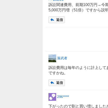
0
訴訟関連費用、前期100万円→今期5
0
5,000万円増（51倍）ですから
%
、
返信
売
り
た
い
0
%
、
落武者
強
く
訴訟費用は毎年のように計上して
売
ですかね。
り
た
返信
い
0
296*****
%
下がったので割と買い増しました