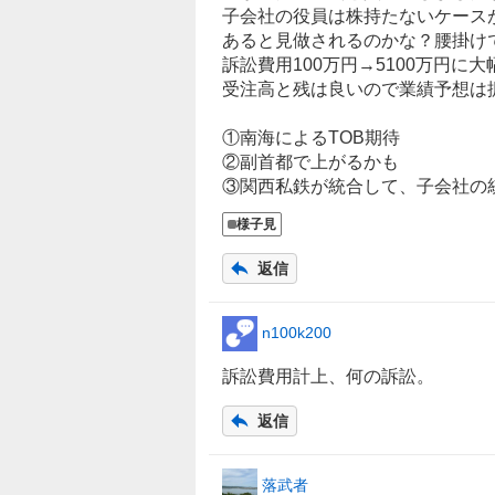
子会社の役員は株持たないケース
あると見做されるのかな？腰掛け
訴訟費用100万円→5100万円
受注高と残は良いので業績予想は
①南海によるTOB期待
②副首都で上がるかも
③関西私鉄が統合して、子会社の
様子見
返信
n100k200
訴訟費用計上、何の訴訟。
返信
落武者