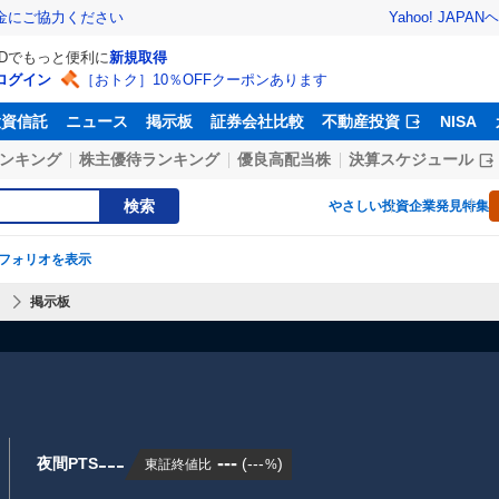
Yahoo! JAPAN
ヘ
金にご協力ください
IDでもっと便利に
新規取得
ログイン
［おトク］10％OFFクーポンあります
投資信託
ニュース
掲示板
証券会社比較
不動産投資
NISA
ンキング
株主優待ランキング
優良高配当株
決算スケジュール
検索
やさしい投資
企業発見特集
フォリオを表示
】
掲示板
---
---
夜間PTS
(
---
)
東証終値比
%