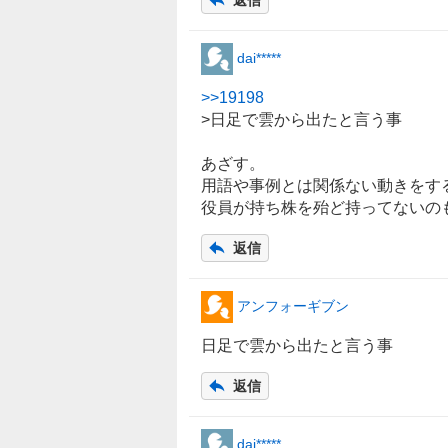
dai*****
>>
19198
>日足で雲から出たと言う事
あざす。
用語や事例とは関係ない動きをす
役員が持ち株を殆ど持ってないの
返信
アンフォーギブン
日足で雲から出たと言う事
返信
dai*****