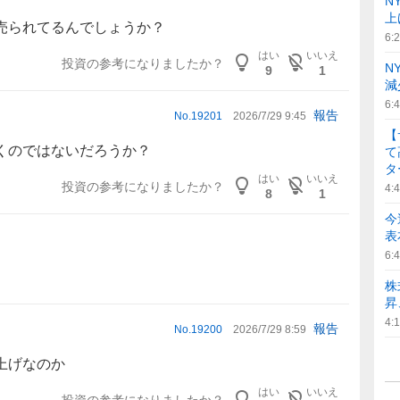
N
上
売られてるんでしょうか？
6:
はい
いいえ
投資の参考になりましたか？
N
9
1
減
6:
報告
No.
19201
2026/7/29 9:45
【
くのではないだろうか？
て
タ
はい
いいえ
投資の参考になりましたか？
4:
8
1
今
表
6:
株
昇
4:
報告
No.
19200
2026/7/29 8:59
上げなのか
はい
いいえ
投資の参考になりましたか？