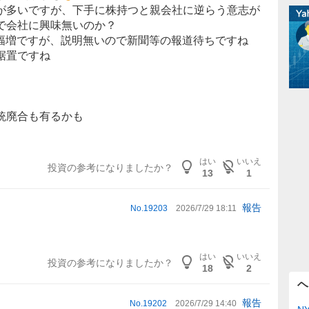
が多いですが、下手に株持つと親会社に逆らう意志が
で会社に興味無いのか？
に大幅増ですが、説明無いので新聞等の報道待ちですね
据置ですね
統廃合も有るかも
はい
いいえ
投資の参考になりましたか？
13
1
報告
No.
19203
2026/7/29 18:11
はい
いいえ
投資の参考になりましたか？
18
2
ヘ
報告
No.
19202
2026/7/29 14:40