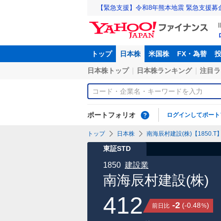
【緊急支援】令和8年熊本地震 緊急支援募
トップ
日本株
米国株
FX・為替
日本株トップ
日本株ランキング
注目ラ
ポートフォリオ
ログインしてポート
トップ
日本株
南海辰村建設(株)【1850.T
東証STD
1850
建設業
南海辰村建設(株)
412
-2
(
-0.48
)
前日比
%