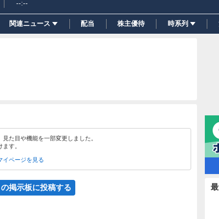
--:--
関連ニュース
配当
株主優待
時系列
、見た目や機能を一部変更しました。
けます。
マイページを見る
最
この掲示板に投稿する