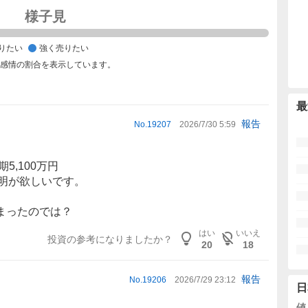
様子見
りたい
強く売りたい
た感情の割合を表示しています。
最
報告
No.
19207
2026/7/30 5:59
5,100万円
ら説明が欲しいです。
まったのでは？
はい
いいえ
投資の参考になりましたか？
20
18
報告
No.
19206
2026/7/29 23:12
日
値