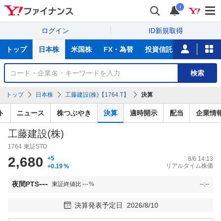
i
ログイン
ID新規取得
主
トップ
日本株
米国株
FX・為替
投資信託
ニュース
な
サ
銘
検索
ー
柄
ビ
を
トップ
日本株
工藤建設(株)【1764.T】
決算
ス
検
索
ト
ニュース
株つぶやき
決算
適時開示
配当
企業情
工藤建設(株)
1764
東証STD
2,680
+5
8/6 14:13
リアルタイム株価
+0.19
%
---
夜間PTS
東証終値比
---
%
--:--
決算発表予定日
2026/8/10