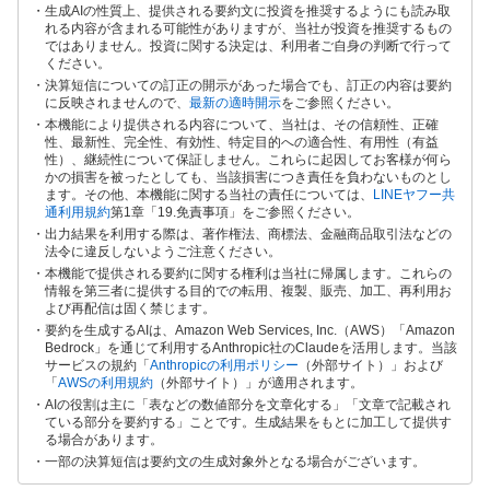
生成AIの性質上、提供される要約文に投資を推奨するようにも読み取
れる内容が含まれる可能性がありますが、当社が投資を推奨するもの
ではありません。投資に関する決定は、利用者ご自身の判断で行って
ください。
決算短信についての訂正の開示があった場合でも、訂正の内容は要約
に反映されませんので、
最新の適時開示
をご参照ください。
本機能により提供される内容について、当社は、その信頼性、正確
性、最新性、完全性、有効性、特定目的への適合性、有用性（有益
性）、継続性について保証しません。これらに起因してお客様が何ら
かの損害を被ったとしても、当該損害につき責任を負わないものとし
ます。その他、本機能に関する当社の責任については、
LINEヤフー共
通利用規約
第1章「19.免責事項」をご参照ください。
出力結果を利用する際は、著作権法、商標法、金融商品取引法などの
法令に違反しないようご注意ください。
本機能で提供される要約に関する権利は当社に帰属します。これらの
情報を第三者に提供する目的での転用、複製、販売、加工、再利用お
よび再配信は固く禁じます。
要約を生成するAIは、Amazon Web Services, Inc.（AWS）「Amazon
Bedrock」を通じて利用するAnthropic社のClaudeを活用します。当該
サービスの規約「
Anthropicの利用ポリシー
（外部サイト）」および
「
AWSの利用規約
（外部サイト）」が適用されます。
AIの役割は主に「表などの数値部分を文章化する」「文章で記載され
ている部分を要約する」ことです。生成結果をもとに加工して提供す
る場合があります。
一部の決算短信は要約文の生成対象外となる場合がございます。