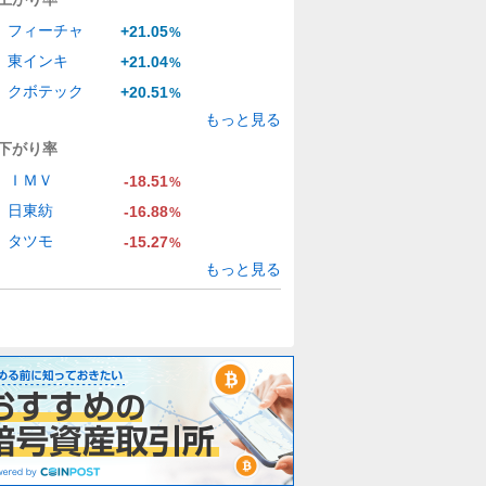
フィーチャ
+21.05
%
東インキ
+21.04
%
クボテック
+20.51
%
もっと見る
下がり率
ＩＭＶ
-18.51
%
日東紡
-16.88
%
タツモ
-15.27
%
もっと見る