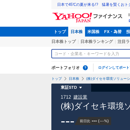
日本で45℃の夏が来る!? 猛暑を賢くお
トップ
日本株
米国株
FX・為替
日本株トップ
日本株ランキング
注目ラ
ポートフォリオ
ログインしてポート
トップ
日本株
(株)ダイセキ環境ソリューショ
東証STD
1712
建設業
(株)ダイセキ環境
---
---
(
---
)
前日比
%