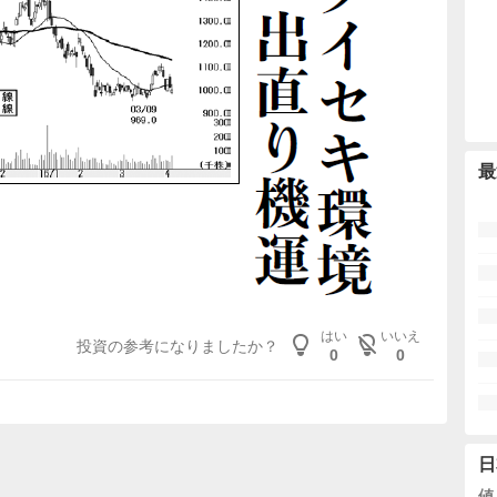
最
はい
いいえ
投資の参考になりましたか？
0
0
日
値