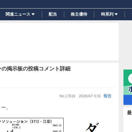
関連ニュース
配当
株主優待
時系列
ンの掲示板の投稿コメント詳細
報告
No.
17616
2026/4/7 0:31
6 ー。
最