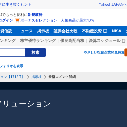
Yahoo! JAPAN
ヘ
トクに生き抜くヒント
IDでもっと便利に
新規取得
ログイン
ボーナスセレクション 人気商品が最大40％
投資信託
ニュース
掲示板
証券会社比較
不動産投資
NISA
ンキング
株主優待ランキング
優良高配当株
決算スケジュール
検索
やさしい投資
企業発見特集
フォリオを表示
ン【1712.T】
掲示板
投稿コメント詳細
ソリューション