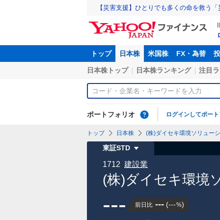
【災害支援】ひとりでも多くの命を救う「
トップ
日本株
米国株
FX・為替
日本株トップ
日本株ランキング
注目ラ
ポートフォリオ
ログインしてポート
トップ
日本株
(株)ダイセキ環境ソリューショ
東証STD
1712
建設業
(株)ダイセキ環境
---
---
(
---
)
前日比
%