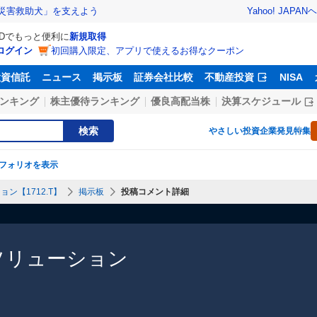
Yahoo! JAPAN
ヘ
災害救助犬」を支えよう
IDでもっと便利に
新規取得
ログイン
初回購入限定、アプリで使えるお得なクーポン
投資信託
ニュース
掲示板
証券会社比較
不動産投資
NISA
ンキング
株主優待ランキング
優良高配当株
決算スケジュール
検索
やさしい投資
企業発見特集
フォリオを表示
ン【1712.T】
掲示板
投稿コメント詳細
ソリューション