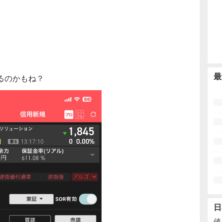
最
るのかもね？
日
値