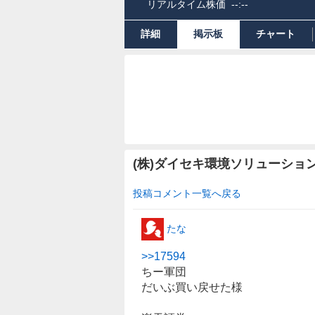
リアルタイム株価
--:--
詳細
掲示板
チャート
(株)ダイセキ環境ソリューショ
投稿コメント一覧へ戻る
たな
>>
17594
ちー軍団
だいぶ買い戻せた様