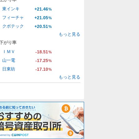
東インキ
+21.46
%
フィーチャ
+21.05
%
クボテック
+20.51
%
もっと見る
下がり率
ＩＭＶ
-18.51
%
山一電
-17.25
%
日東紡
-17.10
%
もっと見る