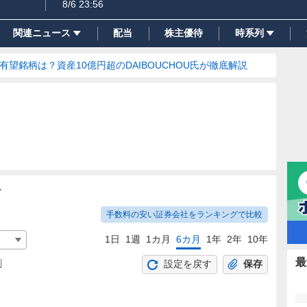
8/6 23:56
関連ニュース
配当
株主優待
時系列
の有望銘柄は？資産10億円超のDAIBOUCHOU氏が徹底解説
ト
手数料の安い証券会社をランキングで比較
1日
1週
1カ月
6カ月
1年
2年
10年
最
割
設定を戻す
保存