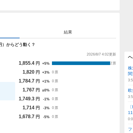
結果
767円）からどう動く？
2026/8/7 4:02
更新
ヘ
1,855.4
円
2
票
+
5
%
株
1,820
円
0
票
+
3
%
関
3:
1,784.7
円
0
票
+
1
%
1,767
円
欧
0
票
±
0
%
3:
1,749.3
円
0
票
-
1
%
〔
1,714
円
0
票
-
3
%
1
1,678.7
円
0
票
-
5
%
0:
フ