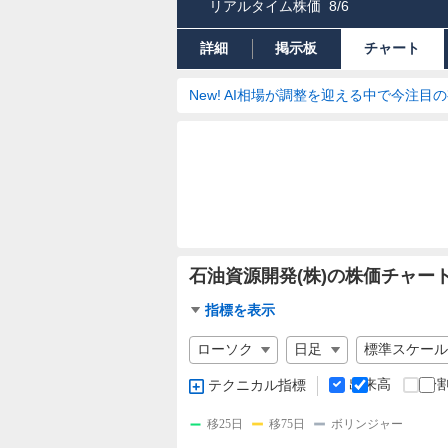
リアルタイム株価
8/6
詳細
掲示板
チャート
New! AI相場が調整を迎える中で今注目
石油資源開発(株)の株価チャー
チ
指標を表示
ャ
チ
ー
ャ
ト
ー
出来高
分
テクニカル指標
指
ト
標
の
移25日
移75日
ボリンジャー
設