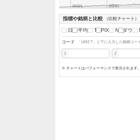
2022/1
2023/1
指標や銘柄と比較
（比較チャート）
日経平均
TOPIX
NYダウ
コード
「
1662.T
」と下に入力した銘柄コー
1
2
※ チャートはパフォーマンスで表示されます