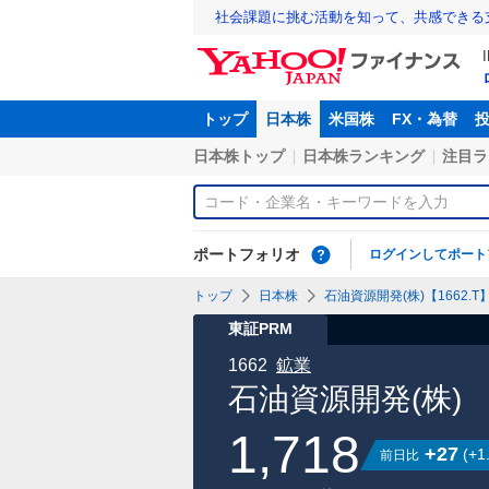
社会課題に挑む活動を知って、共感できる
トップ
日本株
米国株
FX・為替
日本株トップ
日本株ランキング
注目ラ
ポートフォリオ
ログインしてポート
トップ
日本株
石油資源開発(株)【1662.T
東証PRM
1662
鉱業
石油資源開発(株)
1,718
+27
(
+1
前日比