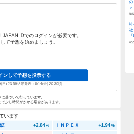
の
＞
8/6
社
社
! JAPAN IDでのログインが必要です。
「
ンして予想を始めましょう。
4:
インして予想を投票する
9(日) 23:59
結果発表：
8/14(金) 20:30
頃
ジに基づいて行っています。
まで少し時間がかかる場合があります。
ています
鉱
+2.04
ＩＮＰＥＸ
+1.94
%
%