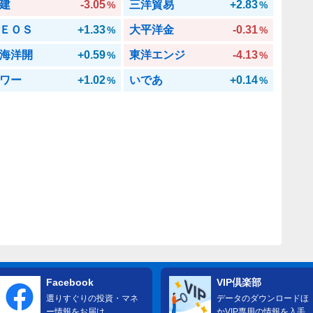
建
-3.05
三洋貿易
+2.83
%
%
ＥＯＳ
+1.33
大平洋金
-0.31
%
%
海洋開
+0.59
東洋エンジ
-4.13
%
%
ワー
+1.02
いであ
+0.14
%
%
Facebook
VIP倶楽部
選りすぐりの投資・マネ
データのダウンロードほ
ー情報をお届け
かVIP専用の情報を入手