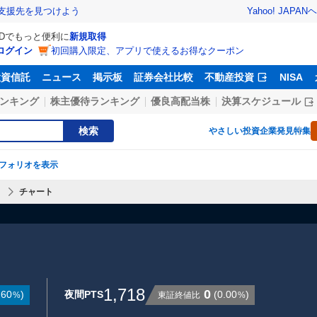
Yahoo! JAPAN
ヘ
支援先を見つけよう
IDでもっと便利に
新規取得
ログイン
初回購入限定、アプリで使えるお得なクーポン
投資信託
ニュース
掲示板
証券会社比較
不動産投資
NISA
ンキング
株主優待ランキング
優良高配当株
決算スケジュール
検索
やさしい投資
企業発見特集
フォリオを表示
】
チャート
1,718
0
.60
)
夜間PTS
(
0.00
)
東証終値比
%
%