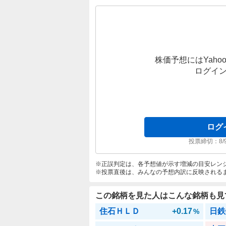
株価予想にはYahoo
ログイ
ログ
投票締切：
8/
正誤判定は、各予想値が示す増減の目安レン
投票直後は、みんなの予想内訳に反映される
この銘柄を見た人はこんな銘柄も見
住石ＨＬＤ
+0.17
日鉄
%