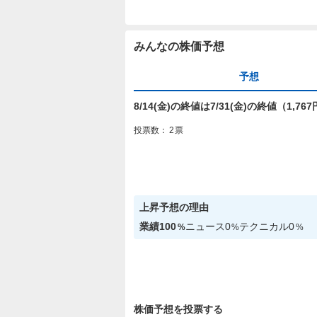
みんなの株価予想
予想
8/14(金)の終値は7/31(金)の終値（1,
投票数：
2
票
上昇
予想の理由
業績
100
ニュース
0
テクニカル
0
%
%
%
株価予想を投票する