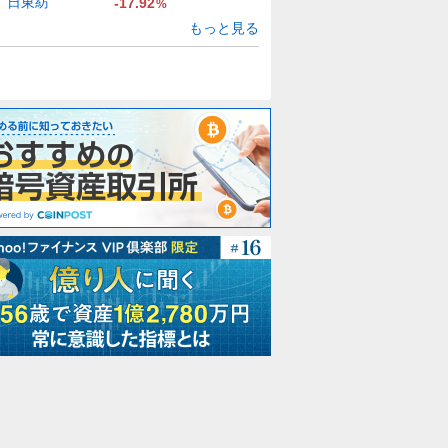
日東紡
-17.92
%
もっと見る