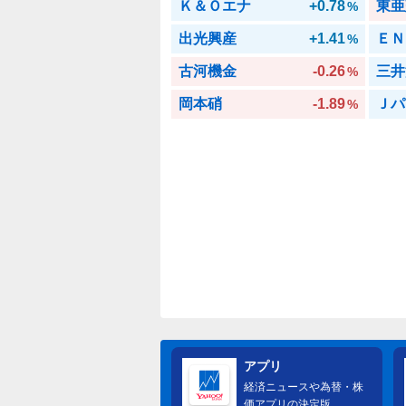
Ｋ＆Ｏエナ
+0.78
東亜
%
出光興産
+1.41
ＥＮ
%
古河機金
-0.26
三井
%
岡本硝
-1.89
Ｊパ
%
アプリ
経済ニュースや為替・株
価アプリの決定版