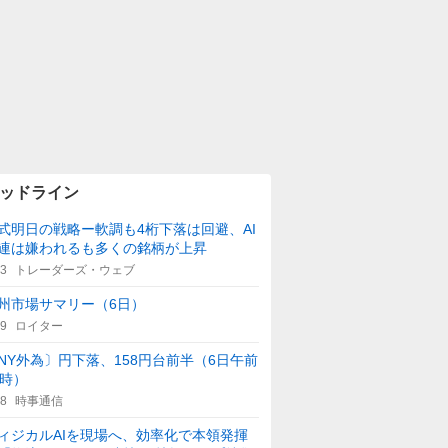
ッドライン
式明日の戦略ー軟調も4桁下落は回避、AI
連は嫌われるも多くの銘柄が上昇
53
トレーダーズ・ウェブ
州市場サマリー（6日）
59
ロイター
NY外為〕円下落、158円台前半（6日午前
1時）
08
時事通信
ィジカルAIを現場へ、効率化で本領発揮