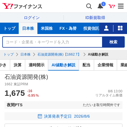
i
ログイン
ID新規取得
主
トップ
日本株
米国株
FX・為替
投資信託
ニュース
な
サ
銘
検索
ー
柄
ビ
を
トップ
日本株
石油資源開発(株)【1662.T】
AI値動き解説
ス
検
索
やき
決算
適時開示
AI値動き解説
配当
企業情報
業
石油資源開発(株)
1662
東証PRM
1,675
-16
8/6 13:00
リアルタイム株価
-0.95
%
夜間PTS
ただいま取引時間外です
決算発表予定日
2026/8/6