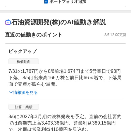
ポートフォリオ追加
石油資源開発(株)のAI値動き解説
直近の値動きのポイント
8/6 12:00
更新
ピックアップ
株価動向
7/31の1,767円から8/6前場1,674円まで5営業日で93円
下落。8/5は出来高166万株と前日比66％増で、下落局
面で売買が膨らむ展開。
情報源を見る
決算・業績
8/6に2027年3月期の決算発表を予定。直前の会社要約
では前期売上高3,403.36億円、営業利益389.15億円
で、次期は営業利益410億円を見込む。