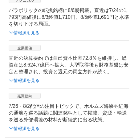
テクニカル
パラボリックの転換銘柄に8/6朝掲載。直近は7/24の1,
793円高値後に8/3終値1,710円、8/5終値1,691円と水準
を切り下げる局面。
情報源を見る
企業価値
直近の決算要約では自己資本比率72.8％を維持し、総
資産は8,624.7億円へ拡大。大型取得後も財務基盤は安
定と整理され、投資と還元の両立方針が続く。
情報源を見る
売買動向
7/26・8/2配信の注目トピックで、ホルムズ海峡や紅海
の通航を巡る話題に関連銘柄として掲載。資源・輸送
を巡る外部環境の材料が断続的に出る状態。
情報源を見る