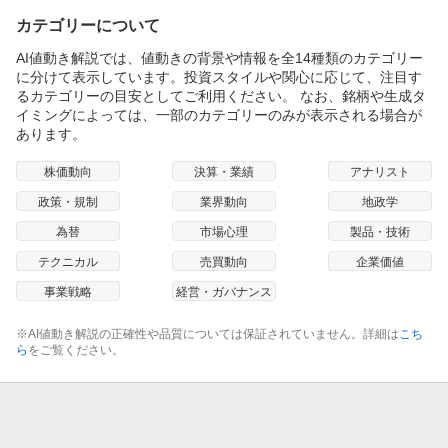
カテゴリーについて
AI値動き解説では、値動きの背景や情報を全14種類のカテゴリー
に分けて表示しています。投資スタイルや関心に応じて、注目す
るカテゴリーの目安としてご利用ください。 なお、銘柄や生成タ
イミングによっては、一部のカテゴリーのみが表示される場合が
あります。
株価動向
決算・業績
アナリスト
政策・規制
業界動向
地政学
為替
市場心理
製品・技術
テクニカル
売買動向
企業価値
事業戦略
経営・ガバナンス
※AI値動き解説の正確性や品質については保証されていません。詳細は
こち
ら
をご覧ください。