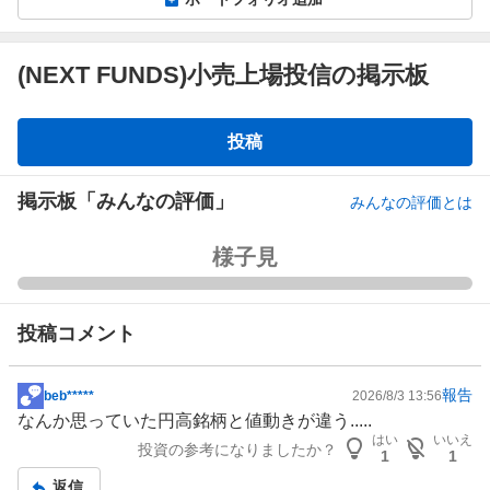
(NEXT FUNDS)小売上場投信の掲示板
掲
投稿
示
板
掲示板「みんなの評価」
みんなの評価とは
強
様子見
く
買
い
投稿コメント
た
い
報告
0
beb*****
2026/8/3 13:56
掲
%
なんか思っていた円高銘柄と値動きが違う.....
示
はい
いいえ
、
投資の参考になりましたか？
板
1
1
買
記
返信