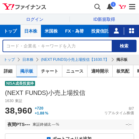
i
ログイン
ID新規取得
主
トップ
日本株
米国株
FX・為替
投資信託
ニュース
な
サ
銘
検索
ー
柄
ビ
を
トップ
日本株
(NEXT FUNDS)小売上場投信【1630.T】
掲示板
ス
検
索
詳細
掲示板
チャート
ニュース
適時開示
板気配
NISA成長投資枠
(NEXT FUNDS)小売上場投信
1630
東証
38,960
+720
8/7
リアルタイム株価
+1.88
%
---
夜間PTS
東証終値比
---
%
--:--
ポートフォリオ追加