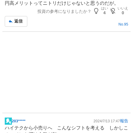
円高メリットってニトリだけじゃないと思うのだが。
強
示
はい
いいえ
投資の参考になりましたか？
く
板
4
0
売
記
返信
り
No.
95
事
た
い
0
%
報告
203*****
2024/7/13 17:47
掲
ハイテクから小売りへ こんなシフトを考える しかしこ
示