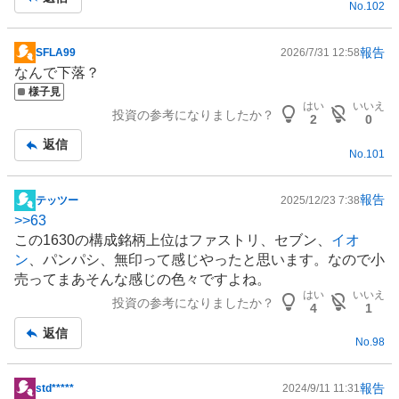
い
No.
102
事
た
い
報告
SFLA99
2026/7/31 12:58
0
掲
なんで下落？
%
示
様子見
、
板
はい
いいえ
投資の参考になりましたか？
様
記
2
0
子
事
返信
No.
101
見
1
0
報告
テッツー
2025/12/23 7:38
掲
0
>>
63
示
%
この1630の構成銘柄上位はファストリ、セブン、
イオ
板
、
ン
、パンパシ、無印って感じやったと思います。なので小
記
売
売ってまあそんな感じの色々ですよね。
事
り
はい
いいえ
投資の参考になりましたか？
4
1
た
返信
い
No.
98
0
%
報告
std*****
2024/9/11 11:31
、
掲