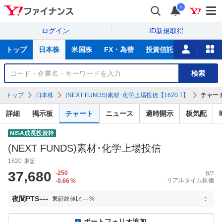
i
ログイン
ID新規取得
主
トップ
日本株
米国株
FX・為替
投資信託
ニュース
な
サ
銘
検索
ー
柄
ビ
を
トップ
日本株
(NEXT FUNDS)素材･化学上場投信【1620.T】
チャー
ス
検
索
詳細
掲示板
チャート
ニュース
適時開示
板気配
NISA成長投資枠
(NEXT FUNDS)素材･化学上場投信
1620
東証
37,680
-250
8/7
リアルタイム株価
-0.66
%
---
夜間PTS
東証終値比
---
%
--:--
ポートフォリオ追加