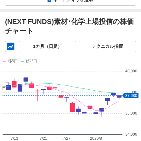
(NEXT FUNDS)素材･化学上場投信の株価
チャート
チ
1カ月（日足）
テクニカル指標
ャ
ー
移5日
移25日
ト
40,000
38,000
37,680
36,000
34,000
7/13
7/21
7/27
2026/8