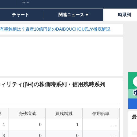
--:--
チャート
関連ニュース
時系列
の有望銘柄は？資産10億円超のDAIBOUCHOU氏が徹底解説
ティリティ(βH)の株価時系列・信用残時系列
残
売残増減
買残増減
信用倍率
最
4
0
1
---
3
0
0
---