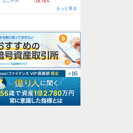
ユニチカ
-18.76
%
もっと見る