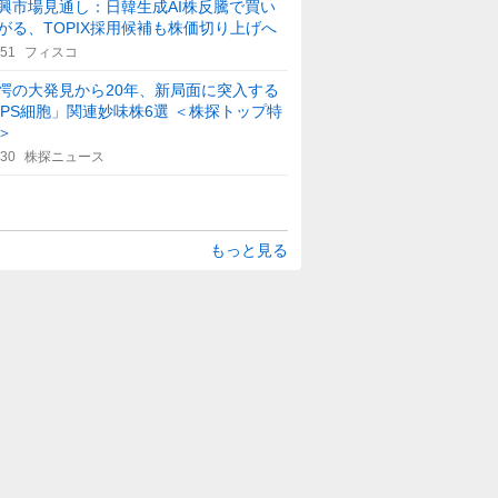
興市場見通し：日韓生成AI株反騰で買い
がる、TOPIX採用候補も株価切り上げへ
:51
フィスコ
愕の大発見から20年、新局面に突入する
iPS細胞」関連妙味株6選 ＜株探トップ特
＞
:30
株探ニュース
もっと見る