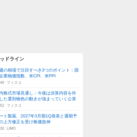
ッドライン
週の相場で注目すべき3つのポイント：国
企業物価指数、米CPI、米PPI
:46
フィスコ
内株式市場見通し：今後は決算内容を吟
した選別物色の動きが強まっていく公算
:52
フィスコ
ート製薬、2027年3月期1Q発表と通期予
の上方修正を受け株価急伸
:30
LIMO