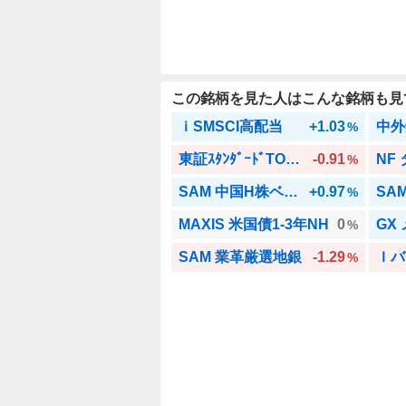
この銘柄を見た人はこんな銘柄も見
ｉSMSCI高配当
+1.03
中外
%
東証ｽﾀﾝﾀﾞｰﾄﾞTOP20
-0.91
NF
%
SAM 中国H株ベアETF
+0.97
SA
%
MAXIS 米国債1-3年NH
0
%
SAM 業革厳選地銀
-1.29
Ｉバ
%