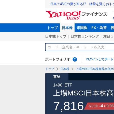
日本で45℃の夏が来る!? 猛暑を賢くお
トップ
日本株
米国株
FX・為替
日本株トップ
日本株ランキング
注目ラ
ポートフォリオ
ログインしてポート
トップ
日本株
上場MSCI日本株高配当低ボラ
東証
1490
ETF
上場MSCI日本株
7,816
-4
(
-0.05
前日比