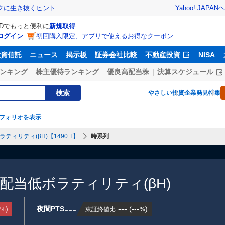
Yahoo! JAPAN
ヘ
トクに生き抜くヒント
IDでもっと便利に
新規取得
ログイン
初回購入限定、アプリで使えるお得なクーポン
投資信託
ニュース
掲示板
証券会社比較
不動産投資
NISA
ンキング
株主優待ランキング
優良高配当株
決算スケジュール
検索
やさしい投資
企業発見特集
フォリオを表示
ティリティ(βH)【1490.T】
時系列
高配当低ボラティリティ(βH)
---
---
)
夜間PTS
(
---
)
東証終値比
%
%