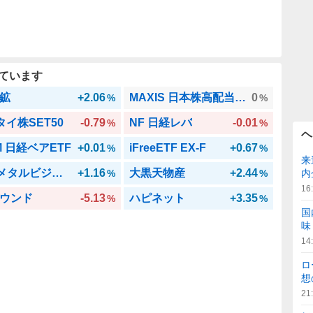
ています
鉱
+2.06
MAXIS 日本株高配当70
0
%
%
 タイ株SET50
-0.79
NF 日経レバ
-0.01
%
%
ヘ
M 日経ベアETF
+0.01
iFreeETF EX-F
+0.67
%
%
来
GX メタルビジ日株
+1.16
大黒天物産
+2.44
%
%
内
16
ウンド
-5.13
ハピネット
+3.35
%
%
国
味
14
ロ
想
21