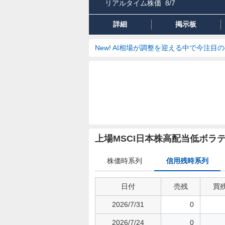
リアルタイム株価
8/7
詳細
掲示板
New! AI相場が調整を迎える中で今注目
信
用
上場MSCI日本株高配当低ボラ
残
時
株価時系列
信用残時系列
系
列
日付
売残
買
2026/7/31
0
2026/7/24
0