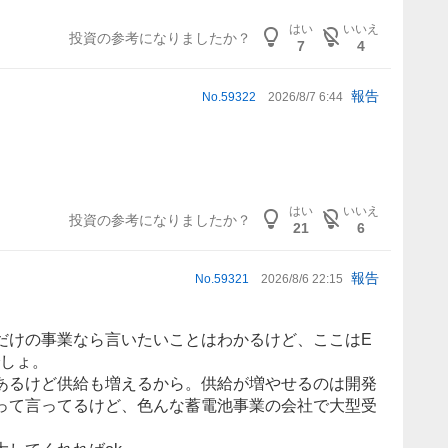
はい
いいえ
投資の参考になりましたか？
7
4
報告
No.
59322
2026/8/7 6:44
はい
いいえ
投資の参考になりましたか？
21
6
報告
No.
59321
2026/8/6 22:15
だけの事業なら言いたいことはわかるけど、ここはE
でしょ。
あるけど供給も増えるから。供給が増やせるのは開発
って言ってるけど、色んな蓄電池事業の会社で大型受