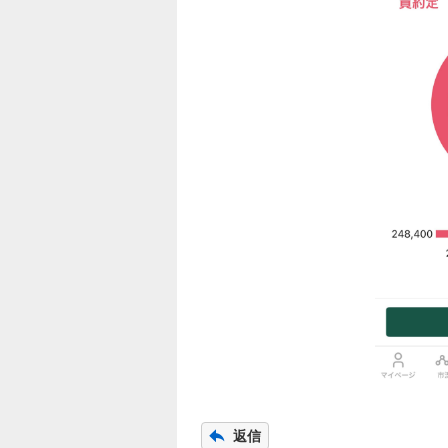
様
子
見
0
%
、
売
り
た
い
0
%
、
強
く
売
り
た
い
8
返信