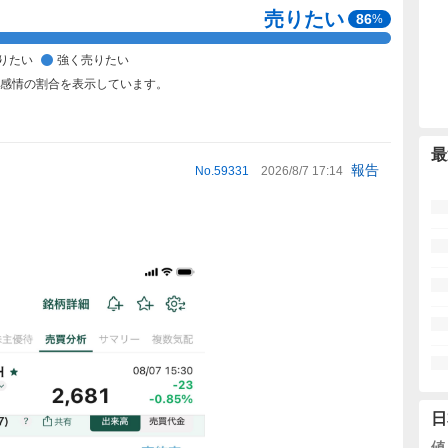
売りたい
86
%
りたい
強く売りたい
た感情の割合を表示しています。
最
報告
No.
59331
2026/8/7 17:14
日
値