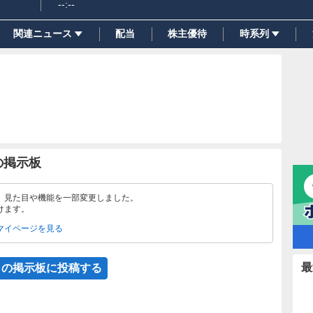
--:--
関連ニュース
配当
株主優待
時系列
の掲示板
、見た目や機能を一部変更しました。
けます。
マイページを見る
最
この掲示板に投稿する