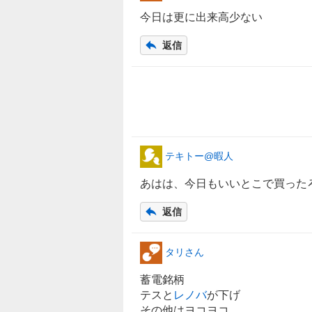
今日は更に出来高少ない
返信
テキトー@暇人
あはは、今日もいいとこで買ったろ
返信
タリさん
蓄電銘柄
テスと
レノバ
が下げ
その他はヨコヨコ