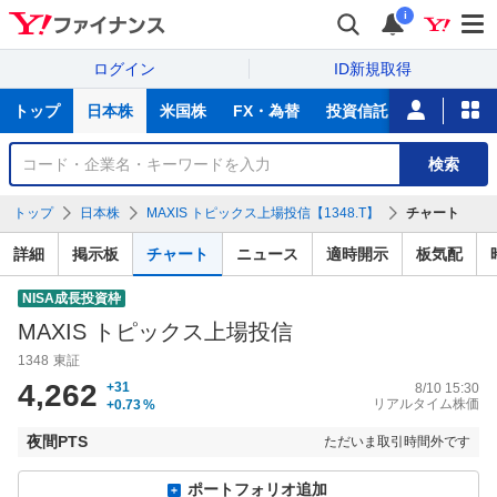
i
ログイン
ID新規取得
主
トップ
日本株
米国株
FX・為替
投資信託
ニュース
な
サ
銘
検索
ー
柄
ビ
を
トップ
日本株
MAXIS トピックス上場投信【1348.T】
チャート
ス
検
索
詳細
掲示板
チャート
ニュース
適時開示
板気配
NISA成長投資枠
MAXIS トピックス上場投信
1348
東証
4,262
+31
8/10 15:30
リアルタイム株価
+0.73
%
夜間PTS
ただいま取引時間外です
ポートフォリオ追加