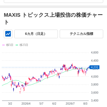
MAXIS トピックス上場投信の株価チャー
ト
チ
6カ月（日足）
テクニカル指標
ャ
ー
移5日
移25日
ト
4,600
4,400
4,231
4,200
4,000
3,800
3,600
3,400
3/2
2026/4
5/7
6/2
2026/7
8/3