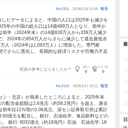
報告
No.
5311
2026/1/19 13:56
発表したデータによると、
中国
の人口は2025年も減少を
25年の中国の総人口は14億489万人となり、前年か
年（2024年末）の14億828万人から339万人減少
人で、2024年の954万人からさらに減少して過去最低水
最
万人（2024年は1,093万人）に増加した。専門家
間でさらに悪化し、長期的な経済リスクや労働力不足
。
はい
いいえ
投資の参考になりましたか？
0
0
報告
No.
5310
2026/1/17 20:11
ン・北京）が発表したところによると、2025年末
配当金総額は2.6兆元（約58.2兆円）を超え、過去
前年比11%増の2.06兆元、深セン証券取引所は累計
3.93億元を配当し、
銀行
、
石油化学
、食品飲料などの
日
銀行: 8032億元（約18兆円）石油、石油化学: 18
値