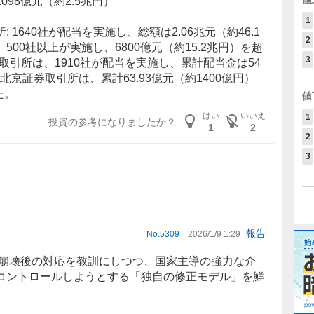
 1098億元（約2.5兆円）
1
1640社が配当を実施し、総額は2.06兆元（約46.1
2
00社以上が実施し、6800億元（約15.2兆円）を超
3
取引所は、1910社が配当を実施し、累計配当金は54
。北京証券取引所は、累計63.93億元（約1400億円）
た。
値
はい
いいえ
1
投資の参考になりましたか？
1
2
2
3
報告
No.
5309
2026/1/9 1:29
崩壊後の対応を教訓にしつつ、国家主導の強力な介
コントロールしようとする「独自の修正モデル」を鮮