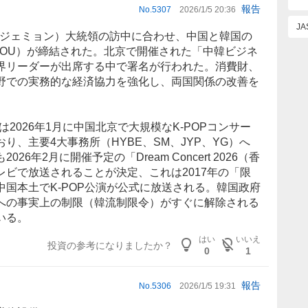
報告
No.
5307
2026/1/5 20:36
J
ジェミョン）大統領の訪中に合わせ、
中国
と韓国の
MOU）が締結された。北京で開催された「中韓ビジネ
界リーダーが出席する中で署名が行われた。消費財、
野での実務的な経済協力を強化し、両国関係の改善を
2026年1月に中国北京で大規模なK-POPコンサー
り、主要4大事務所（HYBE、SM、JYP、YG）へ
6年2月に開催予定の「Dream Concert 2026（香
レビで
放送
されることが決定、これは2017年の「限
国本土でK-POP公演が公式に放送される。韓国政府
への事実上の制限（韓流制限令）がすぐに解除される
いる。
はい
いいえ
投資の参考になりましたか？
0
1
報告
No.
5306
2026/1/5 19:31