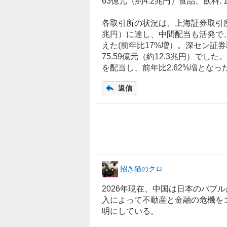
63億元（約4.2兆円）
食品
、
飲料
:
各取引所の状況は、上海証券取引所: 
兆円）に達し、中間配当も活発で、5
えた(前年比17%増）。深セン証券
75.59億元（約12.3兆円）でした
を配当し、前年比2.62%増となっ
返信
招き猫のクロ
2026年現在、
中国
は日本のバブル
入によって
不動産
と
金融
の危機を
明にしている。