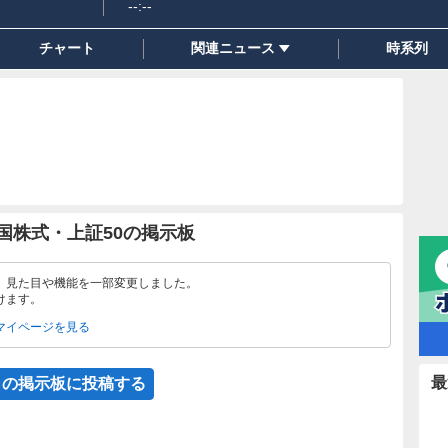
--:--
チャート
関連ニュース
時系列
C・中国株式・上証50の掲示板
、見た目や機能を一部変更しました。
けます。
マイページを見る
最
この掲示板に投稿する