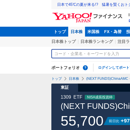
日本で45℃の夏が来る!? 猛暑を賢くお
トップ
日本株
米国株
FX・為替
日本株トップ
日本株ランキング
注目ラ
ポートフォリオ
ログインしてポート
トップ
日本株
(NEXT FUNDS)ChinaA
東証
1309
ETF
NISA成長投資枠
(NEXT FUNDS)
55,700
+97
前日比