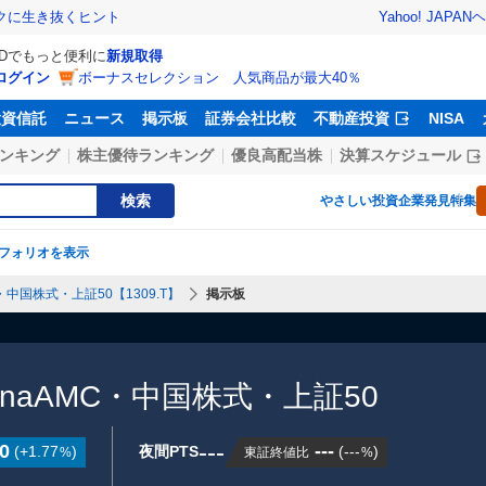
Yahoo! JAPAN
ヘ
トクに生き抜くヒント
IDでもっと便利に
新規取得
ログイン
ボーナスセレクション 人気商品が最大40％
投資信託
ニュース
掲示板
証券会社比較
不動産投資
NISA
ンキング
株主優待ランキング
優良高配当株
決算スケジュール
検索
やさしい投資
企業発見特集
フォリオを表示
MC・中国株式・上証50【1309.T】
掲示板
ChinaAMC・中国株式・上証50
---
0
---
(
+1.77
)
夜間PTS
(
---
)
東証終値比
%
%