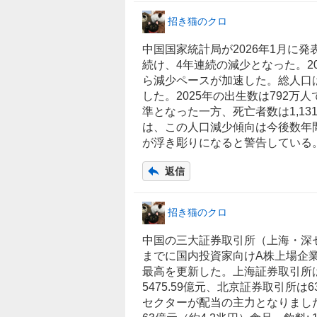
招き猫のクロ
中国国家統計局が2026年1月に
続け、4年連続の減少となった。20
ら減少ペースが加速した。総人口は前
した。2025年の出生数は792万
準となった一方、死亡者数は1,131
は、この人口減少傾向は今後数年
が浮き彫りになると警告している
返信
招き猫のクロ
中国
の三大証券取引所（上海・深セ
までに国内投資家向けA株上場企業の
最高を更新した。上海証券取引所は
5475.59億元、北京証券取引所は6
セクターが配当の主力となりました。 