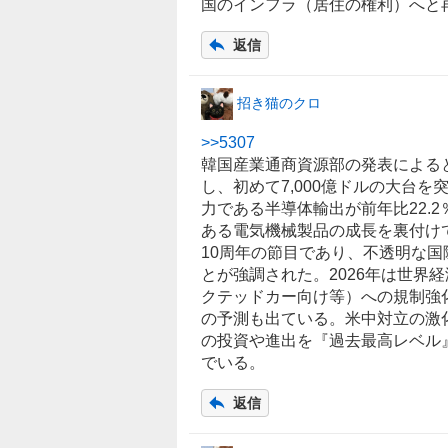
国のインフラ（居住の権利）へと
返信
招き猫のクロ
>>
5307
韓国産業通商資源部の発表によると
し、初めて7,000億ドルの大台
力である半導体輸出が前年比22.2
ある電気機械製品の成長を裏付けて
10周年の節目であり、不透明な
とが強調された。2026年は世界
クテッドカー
向け等）への規制強
の予測も出ている。米中対立の激
の投資や進出を『過去最高レベル
でいる。
返信