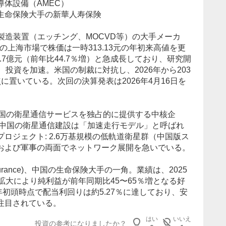
導体設備（AMEC）
生命保険
大手の新華人寿保険
導体製造装置（エッチング、MOCVD等）の大手メーカ
日の上海市場で株価は一時313.13元の年初来高値を更
0.7億元（前年比44.7％増）と急成長しており、研究開
、投資を加速。米国の制裁に対抗し、2026年から203
に置いている。次回の決算発表は2026年4月16日を
国
の衛星通信サービスを独占的に提供する中核企
、中国の衛星通信建設は「加速走行モデル」と呼ばれ
ロジェクト: 2.6万基規模の低軌道衛星群（中国版ス
および軍事の両面でネットワーク展開を急いでいる。
e Insurance)、中国の生命保険大手の一角。業績は、2025
拡大により純利益が前年同期比45〜65％増となる好
6年初頭時点で配当利回りは約5.27％に達しており、安
注目されている。
はい
いいえ
投資の参考になりましたか？