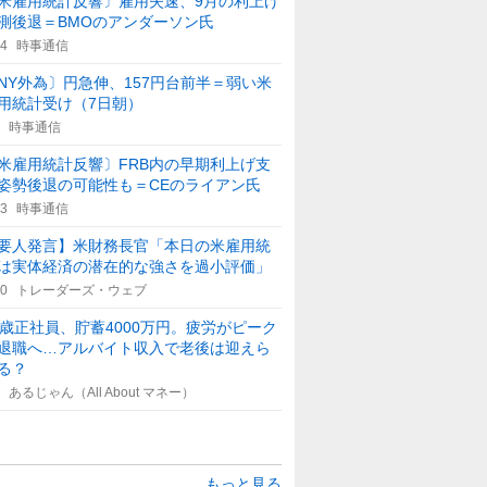
米雇用統計反響〕雇用失速、9月の利上げ
測後退＝BMOのアンダーソン氏
44
時事通信
NY外為〕円急伸、157円台前半＝弱い米
用統計受け（7日朝）
時事通信
米雇用統計反響〕FRB内の早期利上げ支
姿勢後退の可能性も＝CEのライアン氏
43
時事通信
要人発言】米財務長官「本日の米雇用統
は実体経済の潜在的な強さを過小評価」
50
トレーダーズ・ウェブ
5歳正社員、貯蓄4000万円。疲労がピーク
退職へ…アルバイト収入で老後は迎えら
る？
あるじゃん（All About マネー）
もっと見る