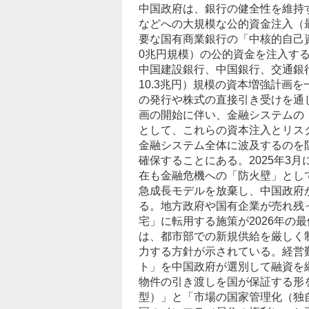
中国政府は、
銀行
の健全性を維持す
などへの大規模な公的資金注入（
要な国有商業銀行の「中核的自己
0兆円規模）の公的資金を注入する方
中国建設銀行、中国銀行、交通銀行
10.3兆円）規模の資本増強計画
の発行や株式の直接引き受けを通じ
画の開始に伴い、金融システムの
として、これらの資本注入とリス
金融システム全体に波及するのを
確保することにある。2025年3月
在も金融危機への「防火壁」とし
急成長モデルを放棄し、中国政府
る。地方政府や国有企業が売れ残
宅」に転用する施策が2026年の最
は、都市部での新規供給を厳しく
力する方針が示されている。経営
ト」を中国政府が選別して融資を
物件の引き渡しを国が保証する形
型）」と「市場の国家管理化（独