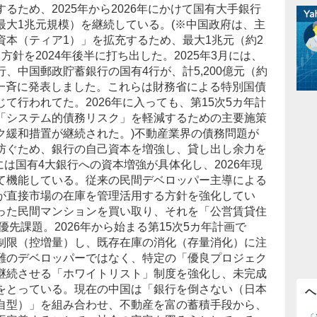
るため、2025年から2026年にかけて国有大手銀行
最大1兆元規模）を継続している。(※中国政府は、主
資本（ティア1）」を拡充するため、最大1兆元（約2
針を2024年後半に打ち出した。2025年3月には、
、中国郵政貯蓄銀行の国有4行が、計5,200億元（約
を一斉に発表しました。これらは財務省による特別国債
て行われてた。2026年に入っても、第15次5カ年計
「システム的債務リスク」を軽減するための主要施策
ク緩和措置が継続された。)不動産業界の債務問題が
防ぐため、銀行の自己資本を増強し、貸し出し余力を
には国有4大銀行への資本増強が具体化し、2026年現
て機能している。従来の民間デベロッパー主導による
が直接市場の在庫を管理活用する方針を強化してい
った民間
マンション
を買い取り、それを「公営賃貸住
優先課題。2026年から始まる第15次5カ年計画で
制限（控増量）し、既存在庫の消化（存量消化）に注
難のデベロッパーではなく、特定の「優良プロジェク
継続させる「ホワイトリスト」制度を強化し、未完成
をとっている。現在の中国は「銀行を倒さない（日本
ヘ
自型）」を組み合わせ、不動産を富の蓄積手段から、