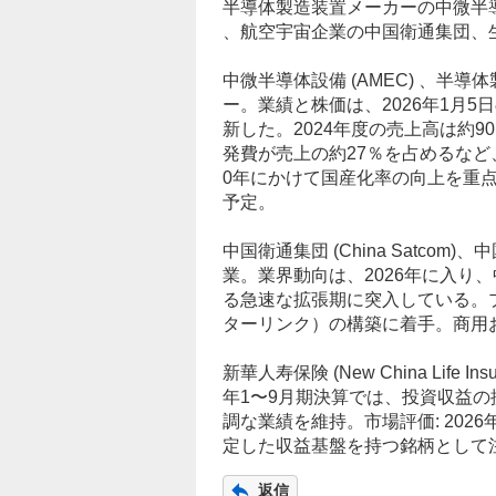
半導体製造装置
メーカーの中微半
、航空宇宙企業の中国衛通集団、
中微半導体設備 (AMEC) 、半
ー。業績と株価は、2026年1月5
新した。2024年度の売上高は約9
発費が売上の約27％を占めるなど
0年にかけて国産化率の向上を重点
予定。
中国衛通集団 (China Satcom)、
中
業。業界動向は、2026年に入り
る急速な拡張期に突入している。プ
ターリンク）の構築に着手。商用
新華人寿保険 (New China Lif
年1〜9月期決算では、投資収益の
調な業績を維持。市場評価: 202
定した収益基盤を持つ銘柄として
返信