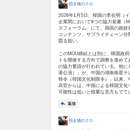
招き猫のクロ
2026年1月5日、
韓国
の李在明（イ
企業間において9つの協力覚書（
スフォーラム」にて、両国の政財
コンテンツ
、サプライチェーン分
図る狙い。
このMOU締結とは別に、韓国政府は
トを開催する方向で調整を進めてお
の協力要請が行われている。他にも202
港公演）」が、中国の湖南衛星テ
韓令（韓国文化制限令）」以来、中
高官からは、中国による韓国文化
可能性は低いと慎重な見方もでて
返信
招き猫のクロ