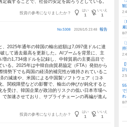
〔
再定義することで、社会の安定を図ろうとしている。
観
はい
いいえ
2:
投資の参考になりましたか？
1
1
〔
雇
報告
No.
5308
2026/1/5 23:48
8/7
〔
、2025年通年の
韓国
の輸出総額は7,097億ドルに達
持
を突破して過去最高を更新した。AIブームを背景に、主
2:
％増の1,734億ドルを記録し、中韓貿易の主要品目で
【
いる。2025年は中韓自由貿易協定（FTA）発効から
計
国際情勢下でも両国の経済的補完性が維持されているこ
2:
経済の減速や、米国による
中国
製ソフトウェア（
コネ
化、関税障壁などの影響で、
輸出
の伸びが鈍化すると
5
化を受け、韓国企業が政治的リスクの低い日本市場へ
で
れ
』で加速させており、サプライチェーンの再編が進ん
8/7
はい
いいえ
投資の参考になりましたか？
1
1