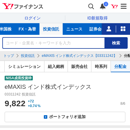
i
ログイン
ID新規取得
主
米国株
FX・為替
投資信託
ニュース
証券会社比較
NIS
な
サ
銘
検索
ー
柄
ビ
を
トップ
投資信託
eMAXIS インド株式インデックス【03311242】
分
ス
検
索
ト
シミュレーション
組入銘柄
販売会社
時系列
分配金
NISA成長投資枠
eMAXIS インド株式インデックス
03311242
投資信託
9,822
+72
8/6
+0.74
%
ポートフォリオ追加