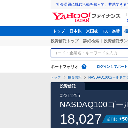
社会課題に挑む活動を知って、共感できる
トップ
日本株
米国株
FX・為替
投資信託トップ
詳細検索
投資信託ラン
ポートフォリオ
ログインしてポート
トップ
投資信託
NASDAQ100ゴールドプラ
投資信託
02311255
NASDAQ100ゴ
18,027
+50
前日比