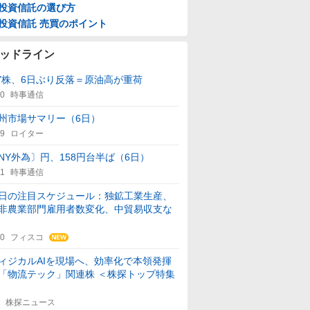
投資信託の選び方
投資信託 売買のポイント
ッドライン
Y株、6日ぶり反落＝原油高が重荷
00
時事通信
州市場サマリー（6日）
59
ロイター
NY外為〕円、158円台半ば（6日）
21
時事通信
日の注目スケジュール：独鉱工業生産、
非農業部門雇用者数変化、中貿易収支な
30
フィスコ
ィジカルAIを現場へ、効率化で本領発揮
「物流テック」関連株 ＜株探トップ特集
株探ニュース