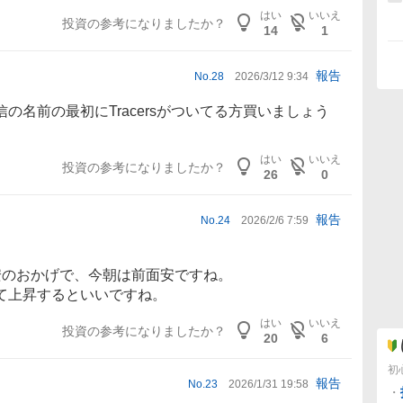
はい
いいえ
投資の参考になりましたか？
14
1
報告
No.
28
2026/3/12 9:34
の名前の最初にTracersがついてる方買いましょう
はい
いいえ
投資の参考になりましたか？
26
0
報告
No.
24
2026/2/6 7:59
安のおかげで、今朝は前面安ですね。
て上昇するといいですね。
はい
いいえ
投資の参考になりましたか？
20
6
初
報告
No.
23
2026/1/31 19:58