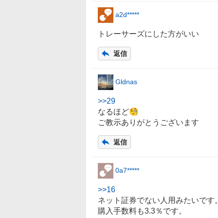
a2d*****
トレーサーズにした方がいい
返信
Gldnas
>>
29
なるほど🧐
ご教示ありがとうございます
返信
0a7*****
>>
16
ネット証券
でない人用みたいです
購入手数料も3.3％です。