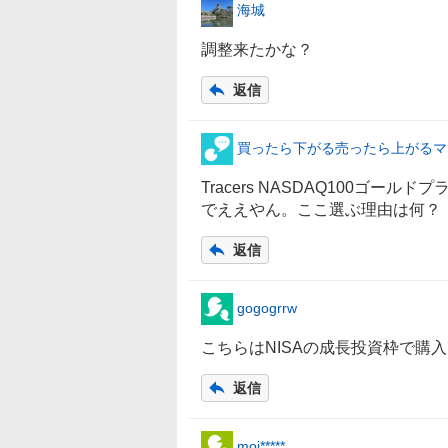
海城
調整来たかな？
返信
買ったら下がる売ったら上がるマ
Tracers NASDAQ100
ゴールド
プ
でええやん。ここ選ぶ理由は何？
返信
gogogrrw
こちらは
NISA
の成長投資枠で購入
返信
moj*****