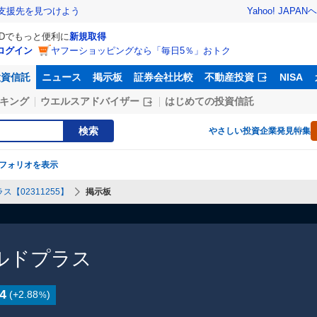
Yahoo! JAPAN
ヘ
支援先を見つけよう
IDでもっと便利に
新規取得
ログイン
ヤフーショッピングなら「毎日5％」おトク
投資信託
ニュース
掲示板
証券会社比較
不動産投資
NISA
キング
ウエルスアドバイザー
はじめての投資信託
検索
やさしい投資
企業発見特集
フォリオを表示
ス【02311255】
掲示板
ールドプラス
4
(
+2.88
)
%