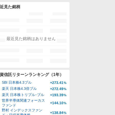
近見た銘柄
最近見た銘柄はありません
資信託リターンランキング（1年）
SBI 日本株4.3ブル
+273.41
%
楽天 日本株4.3倍ブル
+272.49
%
楽天 日本株トリプル･ブル
+193.39
%
世界半導体関連フォーカス
+144.10
%
ファンド
野村 インデックスファン
+138.84
%
ド・日経半導体株