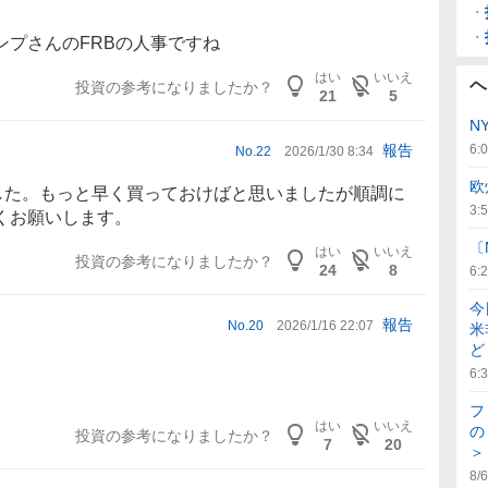
ンプさんのFRBの人事ですね
はい
いいえ
ヘ
投資の参考になりましたか？
21
5
N
6:
報告
No.
22
2026/1/30 8:34
欧
ました。もっと早く買っておけばと思いましたが順調に
3:
くお願いします。
〔
はい
いいえ
投資の参考になりましたか？
24
8
6:
今
報告
No.
20
2026/1/16 22:07
米
ど
6:
フ
はい
いいえ
の
投資の参考になりましたか？
7
20
＞
8/6