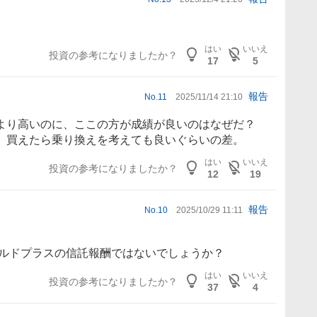
はい
いいえ
投資の参考になりましたか？
17
5
報告
No.
11
2025/11/14 21:10
より高いのに、ここの方が成績が良いのはなぜだ？
、買えたら乗り換えを考えても良いぐらいの差。
はい
いいえ
投資の参考になりましたか？
12
19
報告
No.
10
2025/10/29 11:11
ルド
プラスの信託報酬ではないでしょうか？
はい
いいえ
投資の参考になりましたか？
37
4