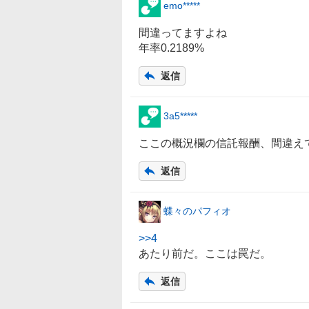
emo*****
間違ってますよね
年率0.2189%
返信
3a5*****
ここの概況欄の信託報酬、間違え
返信
蝶々のパフィオ
>>
4
あたり前だ。ここは罠だ。
返信