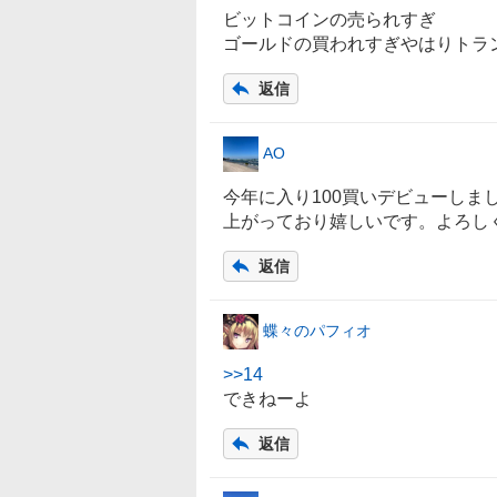
ビットコインの売られすぎ
ゴールド
の買われすぎやはりトラ
返信
AO
今年に入り100買いデビューし
上がっており嬉しいです。よろし
返信
蝶々のパフィオ
>>
14
できねーよ
返信