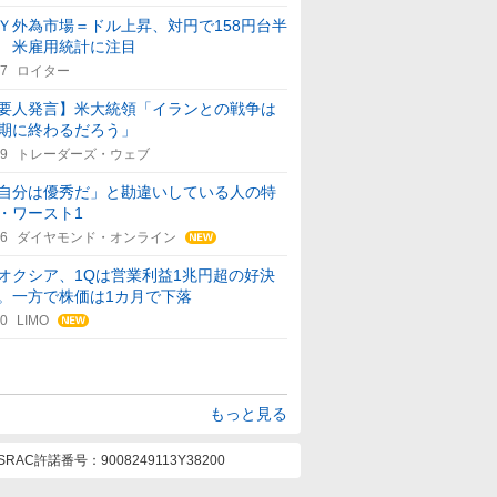
Ｙ外為市場＝ドル上昇、対円で158円台半
 米雇用統計に注目
47
ロイター
要人発言】米大統領「イランとの戦争は
期に終わるだろう」
29
トレーダーズ・ウェブ
自分は優秀だ」と勘違いしている人の特
・ワースト1
36
ダイヤモンド・オンライン
オクシア、1Qは営業利益1兆円超の好決
。一方で株価は1カ月で下落
30
LIMO
もっと見る
ASRAC許諾番号
9008249113Y38200