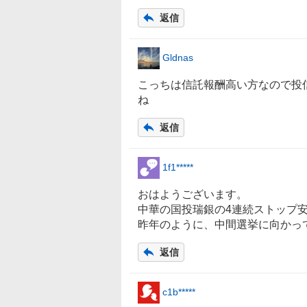
返信
Gldnas
こっちは信託報酬高い方なので投信
ね
返信
1f1*****
おはようございます。
中華の国投瑞
銀
の4連続ストップ
昨年のように、中間選挙に向かっ
返信
c1b*****