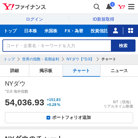
i
ログイン
ID新規取得
主
トップ
日本株
米国株
FX・為替
投資信託
ニュース
な
サ
銘
検索
ー
柄
ビ
を
トップ
世界の指数・長期金利
NYダウ【^DJI】
チャート
ス
検
索
詳細
掲示板
チャート
ニュース
NYダウ
^DJI
海外指数
54,036.93
+151.83
8/7
（現地）
+0.28
%
リアルタイム株価
ポートフォリオ追加