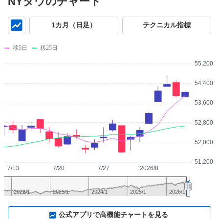
NYダウのチャート
チ
1カ月（日足）
テクニカル指標
ャ
ー
移5日
移25日
ト
55,200
54,400
53,600
52,800
52,000
51,200
7/13
7/20
7/27
2026/8
2022/1
2023/1
2024/1
2025/1
2026/1
⛶
公式アプリで高機能チャートを見る