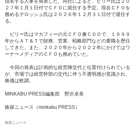
指名する人事を発表した。同社によると、ビリー氏は２０
２７年１月１日付でＣＦＯに就任する予定。現在ＣＦＯを
務めるデロッシュ氏は２０２６年１２月３１日付で退任す
る。
ビリー氏はマカフィーの元ＣＦＯ兼ＣＯＯで、１９９９
年からＡＴ＆Ｔで財務、営業、戦略部門などの要職を歴任
してきた。また、２０２０年から２０２２年にかけてはワ
ーナーメディアのＣＦＯも務めていた。
今回の発表は計画的な経営陣交代と位置付けられている
が、市場では経営幹部の交代に伴う不透明感が意識され、
株価は軟調。
MINKABU PRESS編集部 野沢卓美
株探ニュース（minkabu PRESS）
株探ニュース