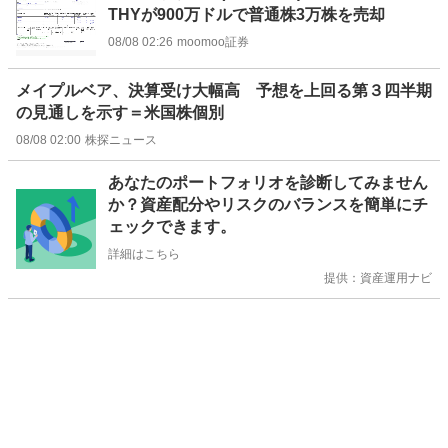
THYが900万ドルで普通株3万株を売却
08/08 02:26
moomoo証券
メイプルベア、決算受け大幅高 予想を上回る第３四半期
の見通しを示す＝米国株個別
08/08 02:00
株探ニュース
お
あなたのポートフォリオを診断してみません
知
か？資産配分やリスクのバランスを簡単にチ
ら
ェックできます。
せ
詳細はこちら
提供：資産運用ナビ