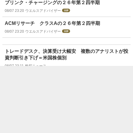
ブリンク・チャージングの２６年第２四半期
08/07 23:20
ウエルスアドバイザー
ACMリサーチ クラスAの２６年第２四半期
08/07 23:20
ウエルスアドバイザー
トレードデスク、決算受け大幅安 複数のアナリストが投
資判断引き下げ＝米国株個別
08/07 23:11
株探ニュース
トゥイリオ、決算受け大幅高 幅広い事業で持続的な成長
回復を示唆＝米国株個別
08/07 23:01
株探ニュース
エアビー＆ビー、決算受け大幅高 通期売上高見通しを上
方修正 今年２回目＝米国株個別
08/07 22:56
株探ニュース