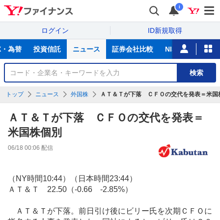
i
ログイン
ID新規取得
主
X・為替
投資信託
ニュース
証券会社比較
NISA
カード
な
サ
銘
検索
ー
柄
ビ
を
トップ
ニュース
外国株
ＡＴ＆Ｔが下落 ＣＦＯの交代を発表＝米国
ス
検
索
ＡＴ＆Ｔが下落 ＣＦＯの交代を発表＝
米国株個別
06/18 00:06
配信
（NY時間10:44）（日本時間23:44）
ＡＴ＆Ｔ 22.50（-0.66 -2.85%）
ＡＴ＆Ｔが下落。前日引け後にビリー氏を次期ＣＦＯに