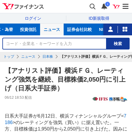
i
ログイン
ID新規取得
主
X・為替
投資信託
ニュース
証券会社比較
NISA
カード
な
サ
銘
検索
ー
柄
ビ
を
トップ
ニュース
日本株
【アナリスト評価】横浜ＦＧ、レーティング強
ス
検
索
【アナリスト評価】横浜ＦＧ、レーティ
ング強気を継続、目標株価2,050円に引上
げ（日系大手証券）
06/12 18:53
配信
日系大手証券が6月12日、横浜フィナンシャルグループ
<
7
186
>
のレーティングを強気（買い）に据え置いた。一
方、目標株価は1,950円から2,050円に引き上げた。因みに