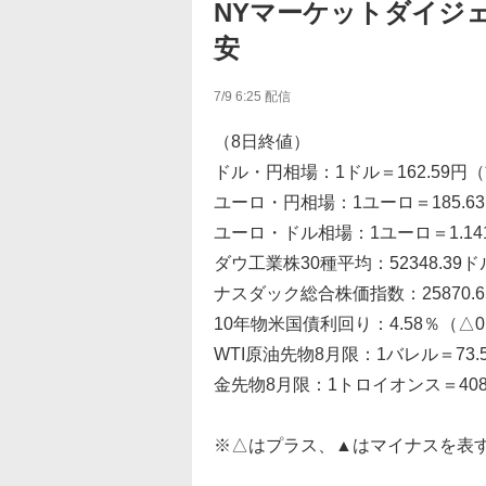
NYマーケットダイジ
安
7/9 6:25
配信
（8日終値）
ドル・円相場：1ドル＝162.59円（
ユーロ・円相場：1ユーロ＝185.63
ユーロ・ドル相場：1ユーロ＝1.141
ダウ工業株30種平均：52348.39ド
ナスダック総合株価指数：25870.65
10年物米国債利回り：4.58％（△0
WTI原油先物8月限：1バレル＝73.
金先物8月限：1トロイオンス＝4082
※△はプラス、▲はマイナスを表