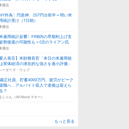
事通信
NY外為〕円急伸、157円台前半＝弱い米
用統計受け（7日朝）
事通信
米雇用統計反響〕FRB内の早期利上げ支
姿勢後退の可能性も＝CEのライアン氏
事通信
要人発言】米財務長官「本日の米雇用統
は実体経済の潜在的な強さを過小評価」
レーダーズ・ウェブ
5歳正社員、貯蓄4000万円。疲労がピーク
退職へ…アルバイト収入で老後は迎えら
る？
るじゃん（All About マネー）
もっと見る