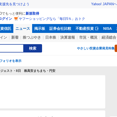
Yahoo! JAPAN
ヘ
支援先を見つけよう
IDでもっと便利に
新規取得
ログイン
ヤフーショッピングなら「毎日5％」おトク
投資信託
ニュース
掲示板
証券会社比較
不動産投資
NISA
イン
新着
株つぶやき
日本株
決算速報
市況・概況
経済総合
検索
やさしい投資
企業発見特集
フォリオを表示
イジェスト・8日 株高安まちまち・円安