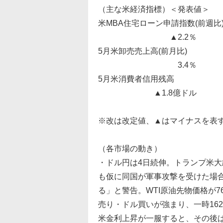
（主な米経済指標）＜発表値＞
米MBA住宅ローン申請指数(前週比
▲2.2％ 0
5月米卸売売上高(前月比)
3.4％ 2.
5月米消費者信用残高
▲1.8億ドル 208
※改は改定値、▲はマイナスを表
（各市場の動き）
・ドル円は4日続伸。トランプ米
も仮に同国が軍事攻撃を受けた場
る」と警告。WTI原油先物価格が
売り・ドル買いが強まり、一時16
米金利上昇が一服すると、その後は1