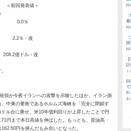
 ＜前回発表値＞
時
)
〔
雇
.0％
時
〔
2％・改
持
時
.2億ドル・改
【
計
す。
ト
5
で
れ
大統領が今夜イランへの攻撃を示唆したほか、イラン側
あ
合、中東の要衝であるホルムズ海峡を「完全に閉鎖す
76ドル台に乗せ、米10年債利回りが上昇したことで円
2.71円まで本日高値を伸ばした。もっとも、原油高・
62.50円を挟んだもみ合いとなった。