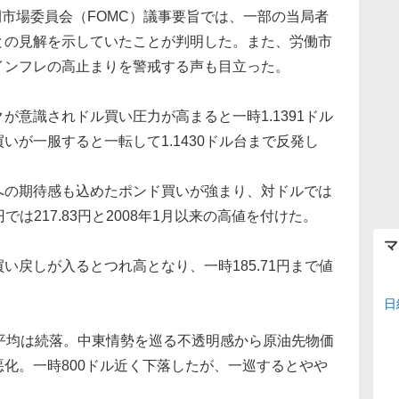
開市場委員会（FOMC）議事要旨では、一部の当局者
との見解を示していたことが判明した。また、労働市
インフレの高止まりを警戒する声も目立った。
が意識されドル買い圧力が高まると一時1.1391ドル
いが一服すると一転して1.1430ドル台まで反発し
の期待感も込めたポンド買いが強まり、対ドルでは
では217.83円と2008年1月以来の高値を付けた。
マ
い戻しが入るとつれ高となり、一時185.71円まで値
日
平均は続落。中東情勢を巡る不透明感から原油先物価
化。一時800ドル近く下落したが、一巡するとやや