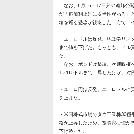
なお、6月16－17日分の連邦公
が「追加利上げに妥当性がある」
場を巡る懸念が後退した一方で、
・ユーロドルは反発。地政学リスク
まで値を下げた。もっとも、ドル買
た。
なお、ポンドは堅調。次期政権へ
1.3410ドルまで上昇したほか、対円
・ユーロ円は反発。ユーロドルに買
を上げた。
・米国株式市場でダウ工業株30種
格が上昇したため、投資家心理が悪
下げ渋った。