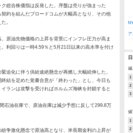
ク総合株価指は反発した。序盤は売りが強まった
る契約を結んだブロードコムが大幅高となり、その他
えた。
N
ア
落。原油先物価格の上昇を背景にインフレ圧力が高ま
利回りは一時4.59％と5月21日以来の高水準を付け
日
値
の緊迫化に伴う供給途絶懸念が再燃し大幅続伸した。
1
闘終結を定めた覚書合意が「終わった」とし、今日も
2
、イランは攻撃を受ければホルムズ海峡を封鎖すると
3
間石油在庫で、原油在庫は減少予想に反して299.8万
値
1
2
の紛争激化懸念で原油高となり、米長期金利の上昇が