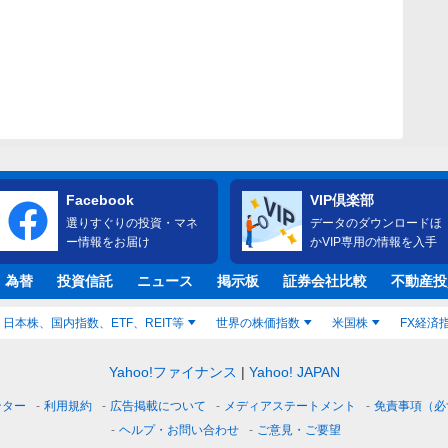
Facebook
VIP倶楽部
選りすぐりの投資・マネ
データのダウンロードほ
ー情報をお届け
かVIP専用の情報を入手
・為替
投資信託
ニュース
掲示板
証券会社比較
不動産投
日本株、国内指数、ETF、REIT等
世界の株価指数
米国株
FX経済
Yahoo!ファイナンス
Yahoo! JAPAN
ンター
利用規約
広告掲載について
メディアステートメント
免責事項（必
ヘルプ・お問い合わせ
ご意見・ご要望