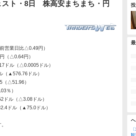
ェスト・8日 株高安まちまち・円
投
最
前営業日比△0.49円）
円（△0.64円）
7ドル（△0.0005ドル）
ル（▲576.76ドル）
（△51.96）
.03％）
52ドル（△3.08ドル）
.4ドル（▲75.0ドル）
ヘ
す。
〔
観