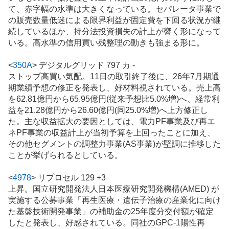
て、赤字幅の水準は大きくなっている。セパレータ事業で
の販売数量低迷による限界利益が固定費を下回る状況が継
続しているほか、持分法投資損失の計上が響く形になって
いる。高水準の信用買い残整理の動きも強まる形に。
<
350A
>
デジタルグリッド 797 カ -
ストップ高買い気配。11日の取引終了後に、26年7月期通
期業績予想の修正を発表し、好材料視されている。売上高
を62.81億円から65.95億円(従来予想比5.0%増)へ、経常利
益を21.28億円から26.60億円(同25.0%増)へ上方修正し
た。主な収益拡大の要因としては、電力PF事業及び再エ
ネPF事業の収益計上が当初予算を上回ったことに加え、
その他セグメントの調整力事業(AS事業)が堅調に推移した
ことが挙げられるとしている。
<
4978
>
リプロセル 129 +3
上昇。国立研究開発法人日本医療研究開発機構(AMED) が
実施する公募事業「再生医療・遺伝子治療の産業化に向け
た基盤技術開発事業」の補助金の25年度分交付額が確定
したと発表し、好感されている。同社のGPC-1陽性再