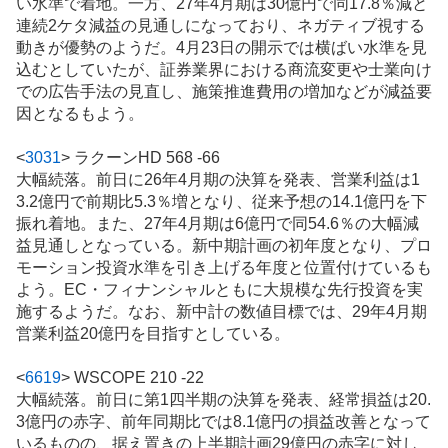
い水準で着地。一方、27年4月期は30億円で同17.8％減と
連続2ケタ減益の見通しになっており、ネガティブ視する
動きが優勢のようだ。4月23日の開示では横ばい水準を見
込むとしていたが、証券業界における商流変更や士業向け
での広告手法の見直し、施策推進費用の増加などが減益要
因となるもよう。
<
3031
>
ラクーンHD 568 -66
大幅続落。前日に26年4月期の決算を発表、営業利益は1
3.2億円で前期比5.3％増となり、従来予想の14.1億円を下
振れ着地。また、27年4月期は6億円で同54.6％の大幅減
益見通しとなっている。新中期計画の初年度となり、プロ
モーション投資水準を引き上げる年度と位置付けているも
よう。EC・フィナンシャルともに大規模な先行投資を実
施するようだ。なお、新中計の数値目標では、29年4月期
営業利益20億円を目指すとしている。
<
6619
>
WSCOPE 210 -22
大幅続落。前日に第1四半期の決算を発表、経常損益は20.
3億円の赤字、前年同期比では8.1億円の損益改善となって
いるものの、据え置きの上半期計画29億円の赤字に対し