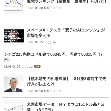
週間ランキング【業種別 騰落率】 (8月7日)
08/08 08:30
株探ニュース
スペースX・テスラ「双子のAIエンジン」が
市場を変える
08/08 08:15
トウシル
シカゴ225先物はドル建て66345円、円建て66315円（7
日）
08/08 08:05
フィスコ
【植木靖男の相場展望】 ─8月第3週前半で先
行きが決まる?!
08/08 08:00
株探ニュース
米国市場データ ＮＹダウは151ドル高と反
発 （8月7日）