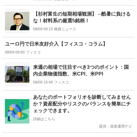
【杉村富生の短期相場観測】 ─酷暑に負ける
な！材料系の厳選5銘柄！
08/09 09:15
株探ニュース
ユーロ円で日米友好介入【フィスコ・コラム】
08/09 09:00
フィスコ
来週の相場で注目すべき3つのポイント：国
内企業物価指数、米CPI、米PPI
08/08 16:46
フィスコ
お
あなたのポートフォリオを診断してみません
知
か？資産配分やリスクのバランスを簡単にチ
ら
ェックできます。
せ
詳細はこちら
提供：資産運用ナビ