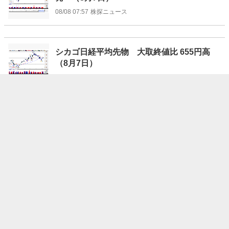
08/08 07:57
株探ニュース
シカゴ日経平均先物 大取終値比 655円高
（8月7日）
08/08 07:51
株探ニュース
再評価されるSaaS。「次に伸びるSaaS」の
共通点とは
08/08 07:45
トウシル
米コモディティー市場－原油、ガソリン、天然ガス、金、
銀、小麦が上昇 銅が下落
08/08 07:40
トレーダーズ・ウェブ
米52週高値－ エアビーアンドビー、ファスナル、HP、ス
タンレー・ブラック＆デッカーなど
08/08 07:37
トレーダーズ・ウェブ