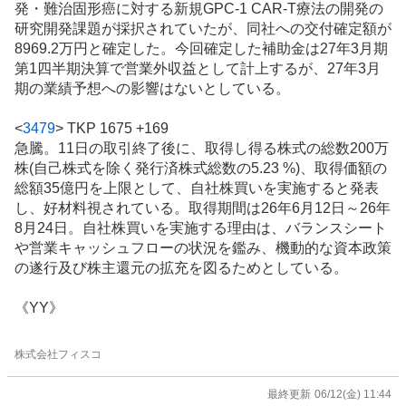
発・難治固形癌に対する新規GPC-1 CAR-T療法の開発の
研究開発課題が採択されていたが、同社への交付確定額が
8969.2万円と確定した。今回確定した補助金は27年3月期
第1四半期決算で営業外収益として計上するが、27年3月
期の業績予想への影響はないとしている。
<
3479
>
TKP 1675 +169
急騰。11日の取引終了後に、取得し得る株式の総数200万
株(自己株式を除く発行済株式総数の5.23 %)、取得価額の
総額35億円を上限として、自社株買いを実施すると発表
し、好材料視されている。取得期間は26年6月12日～26年
8月24日。自社株買いを実施する理由は、バランスシート
や営業キャッシュフローの状況を鑑み、機動的な資本政策
の遂行及び株主還元の拡充を図るためとしている。
《YY》
株式会社フィスコ
最終更新
06/12(金) 11:44