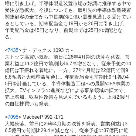
増に引き上げ。半導体製造装置市場が好調に推移する中で
受注が急拡大、今後についても、取引先の半導体製造装置
関連顧客の全てから中長期的に強い需要見通しを受けてい
るとしている。期末配当金も19円から26円に引き上げ、
年間配当金は45円となり、前期比では25円の増配とな
る。
<
7435
>
ナ・デックス 1093 カ -
ストップ高買い気配。前日に26年4月期の決算を発表、営
業利益は11.2億円で前期比46.7％増となり、従来予想の14
億円は下振れる着地に。一方、27年4月期は22億円で同9
6.6％増と大幅増益見通し。年間配当金も前期比9円増の4
0円を計画している。半導体製造工程への展開やFA事業の
拡大、EVインフラの進展などによる事業領域の拡大で、
売上増加、収益性改善を見込んでいるもよう。上限2億円
の自社株買いも発表。
<
7095
>
MacbeeP 992 -171
大幅続落。前日に26年4月期の決算を発表、営業利益は3
6.5億円で前期比29.4％減となり、従来予想の37億円に近