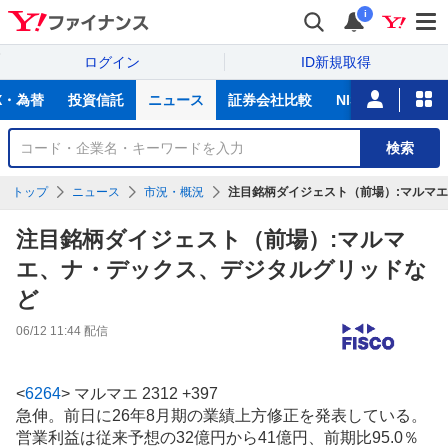
i
ログイン
ID新規取得
主
X・為替
投資信託
ニュース
証券会社比較
NISA
カード
な
サ
銘
検索
ー
柄
ビ
を
トップ
ニュース
市況・概況
注目銘柄ダイジェスト（前場）:マルマ
ス
検
索
注目銘柄ダイジェスト（前場）:マルマ
エ、ナ・デックス、デジタルグリッドな
ど
06/12 11:44
配信
<
6264
>
マルマエ 2312 +397
急伸。前日に26年8月期の業績上方修正を発表している。
営業利益は従来予想の32億円から41億円、前期比95.0％