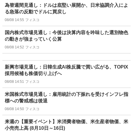
為替週間見通し：ドルは底堅い展開か、日米協調介入によ
る急落の反動でドルに買戻し
08/08 14:55
フィスコ
国内株式市場見通し：今後は決算内容を吟味した選別物色
の動きが強まっていく公算
08/08 14:52
フィスコ
新興市場見通し：日韓生成AI株反騰で買い広がる、TOPIX
採用候補も株価切り上げへ
08/08 14:51
フィスコ
米国株式市場見通し：雇用統計の下振れを受けインフレ指
標への警戒感は後退
08/08 14:50
フィスコ
来週の【重要イベント】米消費者物価、米生産者物価、米
小売売上高 (8月10日～16日)