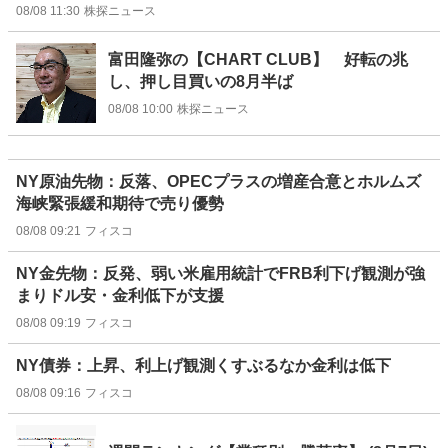
08/08 11:30
株探ニュース
富田隆弥の【CHART CLUB】 好転の兆
し、押し目買いの8月半ば
08/08 10:00
株探ニュース
NY原油先物：反落、OPECプラスの増産合意とホルムズ
海峡緊張緩和期待で売り優勢
08/08 09:21
フィスコ
NY金先物：反発、弱い米雇用統計でFRB利下げ観測が強
まりドル安・金利低下が支援
08/08 09:19
フィスコ
NY債券：上昇、利上げ観測くすぶるなか金利は低下
08/08 09:16
フィスコ