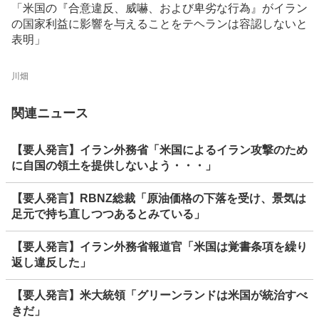
「米国の『合意違反、威嚇、および卑劣な行為』がイラン
の国家利益に影響を与えることをテヘランは容認しないと
表明」
川畑
関連ニュース
【要人発言】イラン外務省「米国によるイラン攻撃のため
に自国の領土を提供しないよう・・・」
【要人発言】RBNZ総裁「原油価格の下落を受け、景気は
足元で持ち直しつつあるとみている」
【要人発言】イラン外務省報道官「米国は覚書条項を繰り
返し違反した」
【要人発言】米大統領「グリーンランドは米国が統治すべ
きだ」