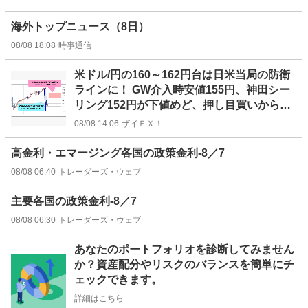
海外トップニュース（8日）
08/08 18:08
時事通信
米ドル/円の160～162円台は日米当局の防衛
ラインに！ GW介入時安値155円、神田シー
リング152円が下値めど、押し目買いから戻
り売り戦略へ
08/08 14:06
ザイＦＸ！
高金利・エマージング各国の政策金利-8／7
08/08 06:40
トレーダーズ・ウェブ
主要各国の政策金利-8／7
08/08 06:30
トレーダーズ・ウェブ
お
あなたのポートフォリオを診断してみません
知
か？資産配分やリスクのバランスを簡単にチ
ら
ェックできます。
せ
詳細はこちら