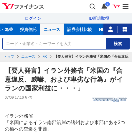
i
ログイン
ID新規取得
主
X・為替
投資信託
ニュース
証券会社比較
NISA
カード
な
サ
銘
検索
ー
柄
ビ
を
トップ
ニュース
FX
【要人発言】イラン外務省「米国の『合意違反、
ス
検
索
【要人発言】イラン外務省「米国の『合
意違反、威嚇、および卑劣な行為』がイ
ランの国家利益に・・・」
07/09 17:16
配信
イラン外務省
「米国によるイラン南部沿岸の諸州および東部にある2つ
の橋への空爆を非難」