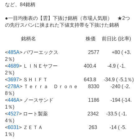
など、84銘柄
●一目均衡表の【雲】下抜け銘柄（市場人気順） ★2つ
の先行スパンに挟まれた下値支持帯を下抜けた銘柄
銘柄名 株価 前日比 (比率)
<
485A
>
パワーエックス 2577 +80 ( +3.
2％)
<
4689
>
ＬＩＮＥヤフー 400.4 -4.9 ( -1.
2％)
<
3697
>
ＳＨＩＦＴ 643.8 -34.9 ( -5.1％)
<
278A
>
Ｔｅｒｒａ Ｄｒｏｎｅ 8330 -240 ( -2.
8％)
<
446A
>
ノースサンド 1186 -194 (-14.
1％)
<
4527
>
ロート製薬 2342 -33.5 ( -1.
4％)
<
6031
>
ＺＥＴＡ 263 -14 ( -5.
1％)