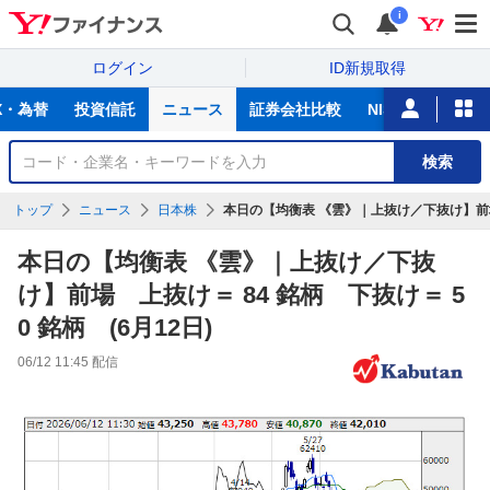
i
ログイン
ID新規取得
主
X・為替
投資信託
ニュース
証券会社比較
NISA
カード
な
サ
銘
検索
ー
柄
ビ
を
トップ
ニュース
日本株
本日の【均衡表 《雲》｜上抜け／下抜け】前場 上
ス
検
索
本日の【均衡表 《雲》｜上抜け／下抜
け】前場 上抜け＝ 84 銘柄 下抜け＝ 5
0 銘柄 (6月12日)
06/12 11:45
配信