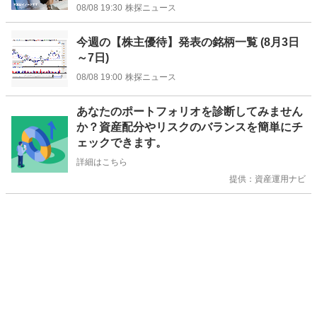
08/08 19:30
株探ニュース
今週の【株主優待】発表の銘柄一覧 (8月3日
～7日)
08/08 19:00
株探ニュース
お
あなたのポートフォリオを診断してみません
知
か？資産配分やリスクのバランスを簡単にチ
ら
ェックできます。
せ
詳細はこちら
提供：資産運用ナビ