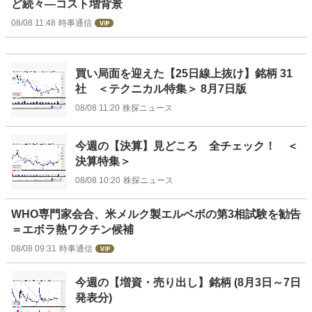
ど続々―コスト増背景
08/08 11:48
時事通信
買い局面を迎えた【25日線上抜け】銘柄 31
社 ＜テクニカル特集＞ 8月7日版
08/08 11:20
株探ニュース
今週の【決算】見どころ 全チェック！ ＜
決算特集＞
08/08 10:20
株探ニュース
WHO専門家会合、米メルク製エルベボの第3相試験を勧告
＝エボラ熱ワクチン候補
08/08 09:31
時事通信
今週の【増資・売り出し】銘柄 (8月3日～7日
発表分)