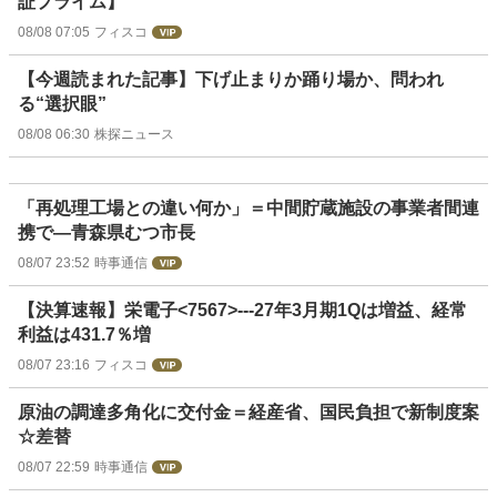
証プライム】
08/08 07:05
フィスコ
【今週読まれた記事】下げ止まりか踊り場か、問われ
る“選択眼”
08/08 06:30
株探ニュース
「再処理工場との違い何か」＝中間貯蔵施設の事業者間連
携で―青森県むつ市長
08/07 23:52
時事通信
【決算速報】栄電子<7567>---27年3月期1Qは増益、経常
利益は431.7％増
08/07 23:16
フィスコ
原油の調達多角化に交付金＝経産省、国民負担で新制度案
☆差替
08/07 22:59
時事通信