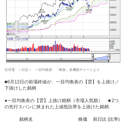
古河電 ＜日足＞ 一目均衡表 「株探」多機能チャートより
■6月12日の前場終値が、一目均衡表の【雲】を上抜け／
下抜けした銘柄
●一目均衡表の【雲】上抜け銘柄（市場人気順） ★2つ
の先行スパンに挟まれた上値抵抗帯を上抜けた銘柄
銘柄名 株価 前日比 (比率)