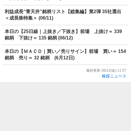
利益成長“青天井”銘柄リスト【総集編】第2弾 35社選出
＜成長株特集＞ (06/11)
本日の【25日線｜上抜き／下抜き】前場 上抜け＝ 339
銘柄 下抜け＝ 135 銘柄 (06/12)
本日の【ＭＡＣＤ｜買い／売りサイン】前場 買い＝ 154
銘柄 売り＝ 32 銘柄 (6月12日)
最終更新
06/12(金) 11:57
株探ニュース