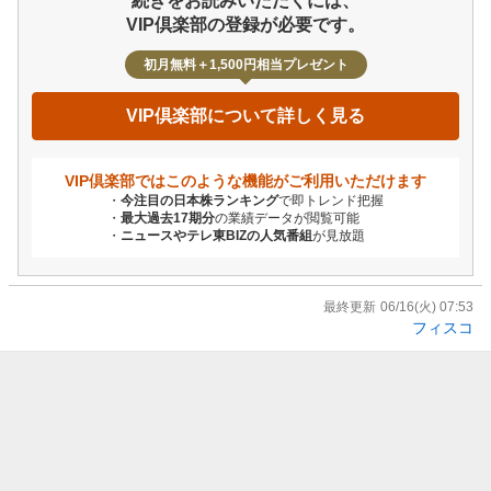
続きをお読みいただくには、
VIP倶楽部の登録が必要です。
初月無料＋1,500円相当プレゼント
VIP倶楽部について詳しく見る
VIP倶楽部ではこのような機能が
ご利用いただけます
今注目の日本株ランキング
で即トレンド把握
最大過去17期分
の業績データが閲覧可能
ニュースやテレ東BIZの人気番組
が見放題
最終更新
06/16(火) 07:53
フィスコ