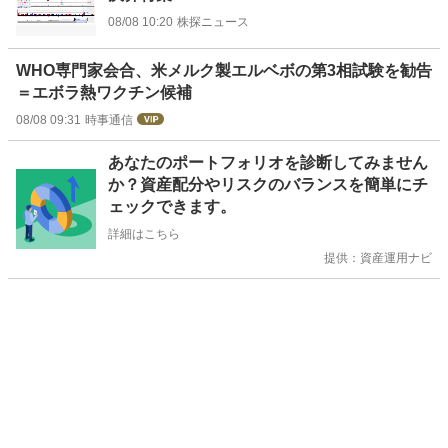
08/08 10:20
株探ニュース
WHO専門家会合、米メルク製エルベボの第3相試験を勧告
＝エボラ熱ワクチン候補
08/08 09:31
時事通信
お
あなたのポートフォリオを診断してみません
知
か？資産配分やリスクのバランスを簡単にチ
ら
ェックできます。
せ
詳細はこちら
提供：資産運用ナビ