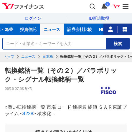
i
ログイン
ID新規取得
主
X・為替
投資信託
ニュース
証券会社比較
NISA
カード
な
サ
銘
検索
ー
柄
ビ
を
トップ
ニュース
日本株
転換銘柄一覧（その２）／パラボリック・シ
ス
検
索
転換銘柄一覧（その２）／パラボリッ
ク・シグナル転換銘柄一覧
06/16 07:53
配信
○買い転換銘柄一覧 市場 コード 銘柄名 終値 ＳＡＲ東証プ
ライム
<
4228
>
積水化...