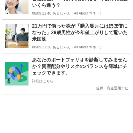
いくら違う？
08/09 21:40
あるじゃん（All About マネー）
21万円で買った株が「購入翌月にはほぼ倍に
なった」29歳男性が今年値上がりして驚いた
米国株
08/09 21:20
あるじゃん（All About マネー）
お
あなたのポートフォリオを診断してみません
知
か？資産配分やリスクのバランスを簡単にチ
ら
ェックできます。
せ
詳細はこちら
提供：資産運用ナビ