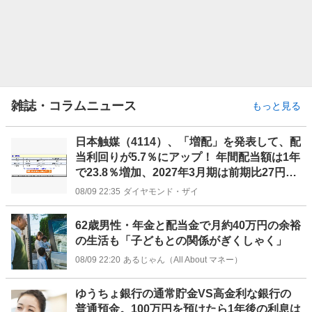
雑誌・コラムニュース
もっと見る
日本触媒（4114）、「増配」を発表して、配
当利回りが5.7％にアップ！ 年間配当額は1年
で23.8％増加、2027年3月期は前期比27円増
の｢1株あたり140円｣に
08/09 22:35
ダイヤモンド・ザイ
62歳男性・年金と配当金で月約40万円の余裕
の生活も「子どもとの関係がぎくしゃく」
08/09 22:20
あるじゃん（All About マネー）
ゆうちょ銀行の通常貯金VS高金利な銀行の
普通預金。100万円を預けたら1年後の利息は