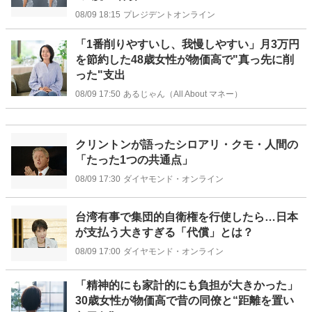
08/09 18:15
プレジデントオンライン
「1番削りやすいし、我慢しやすい」月3万円
を節約した48歳女性が物価高で"真っ先に削
った"支出
08/09 17:50
あるじゃん（All About マネー）
クリントンが語ったシロアリ・クモ・人間の
「たった1つの共通点」
08/09 17:30
ダイヤモンド・オンライン
台湾有事で集団的自衛権を行使したら…日本
が支払う大きすぎる「代償」とは？
08/09 17:00
ダイヤモンド・オンライン
「精神的にも家計的にも負担が大きかった」
30歳女性が物価高で昔の同僚と“距離を置い