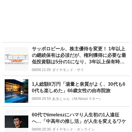
サッポロビール、株主優待を変更！ 1年以上
の継続保有は必須だが、権利獲得に必要な最
低投資額は5分の1になり、3年以上保有時の
優待品の額面が大幅アップ！
08/09 21:05
ダイヤモンド・ザイ
1人総額8万円「湯量と泉質がよく、30代も6
0代も楽しめた」66歳女性の由布院旅
08/09 20:55
あるじゃん（All About マネー）
60代でtimeleszにハマり人生初の1人遠征
へ…「中高年の推し活」が人生を変えるワケ
08/09 20:30
ダイヤモンド・オンライン