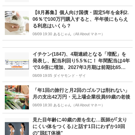
【8月募集】個人向け国債・固定5年を金利2.
06％で100万円購入すると、半年後にもらえ
る利息はいくら？
08/09 19:30
あるじゃん（All About マネー）
イチケン(1847)、4期連続となる「増配」を
発表し、配当利回り5.5％に！ 年間配当は4年
で3.6倍に増加、2027年3月期は前期比65円
増の｢1株あたり180円｣に
08/09 19:05
ダイヤモンド・ザイ
「年1回の旅行と月2回のゴルフは削れない」
月の支出42万円・元上場企業役員69歳の老後
08/09 18:30
あるじゃん（All About マネー）
見た目年齢に40歳の差を生む…医師が｢太り
にくい体をつくる｣と話す1日にわずか10回
の"脱ET体操"