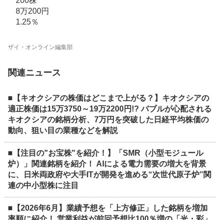
200株
8万200円
1.25％
ザイ・オンライン編集部
関連ニュース
■【キオクシアの株価はどこまで上がる？】キオクシアの
適正株価は15万3750～19万2200円!? バブルが心配される
キオクシアの銘柄分析、7万円を突破した日経平均株価の
動向、狙い目の業種などを解説
■【注目の"お宝株"を紹介！】「SMR（小型モジュール
炉）」関連銘柄を紹介！ AIによる電力需要の増大を背景
に、日米両政府や大手ITが開発を進める“次世代原子炉”関
連の中小型株に注目
■【2026年6月】業績予想を「上方修正」した銘柄を増加
率順に紹介！ 営業利益が前回予想比100％増の「光・彩」