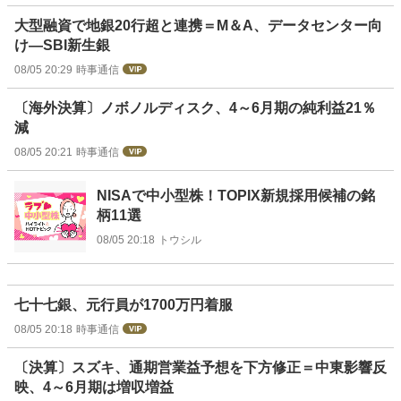
大型融資で地銀20行超と連携＝M＆A、データセンター向
け―SBI新生銀
08/05 20:29
時事通信
〔海外決算〕ノボノルディスク、4～6月期の純利益21％
減
08/05 20:21
時事通信
NISAで中小型株！TOPIX新規採用候補の銘
柄11選
08/05 20:18
トウシル
七十七銀、元行員が1700万円着服
08/05 20:18
時事通信
〔決算〕スズキ、通期営業益予想を下方修正＝中東影響反
映、4～6月期は増収増益