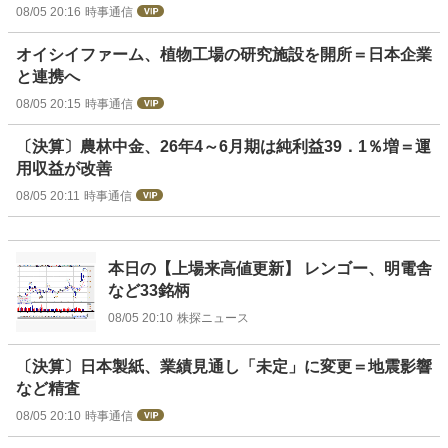
08/05 20:16
時事通信
オイシイファーム、植物工場の研究施設を開所＝日本企業
と連携へ
08/05 20:15
時事通信
〔決算〕農林中金、26年4～6月期は純利益39．1％増＝運
用収益が改善
08/05 20:11
時事通信
本日の【上場来高値更新】 レンゴー、明電舎
など33銘柄
08/05 20:10
株探ニュース
〔決算〕日本製紙、業績見通し「未定」に変更＝地震影響
など精査
08/05 20:10
時事通信