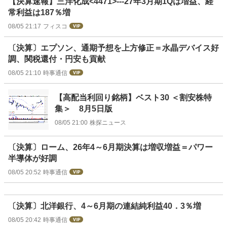
【決算速報】三洋化成<4471>---27年3月期1Qは増益、経
常利益は187％増
08/05 21:17
フィスコ
〔決算〕エプソン、通期予想を上方修正＝水晶デバイス好
調、関税還付・円安も貢献
08/05 21:10
時事通信
【高配当利回り銘柄】ベスト30 ＜割安株特
集＞ 8月5日版
08/05 21:00
株探ニュース
〔決算〕ローム、26年4～6月期決算は増収増益＝パワー
半導体が好調
08/05 20:52
時事通信
〔決算〕北洋銀行、4～6月期の連結純利益40．3％増
08/05 20:42
時事通信