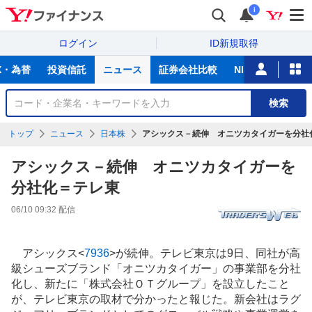
i
ログイン
ID新規取得
主
X・為替
投資信託
ニュース
証券会社比較
NISA
カード
な
サ
銘
検索
ー
柄
ビ
を
トップ
ニュース
日本株
アシックス－続伸 オニツカタイガーを分社
ス
検
索
アシックス－続伸 オニツカタイガーを
分社化＝テレ東
06/10 09:32
配信
アシックス
<
7936
>
が続伸。テレビ東京は9日、同社が高
級シューズブランド「オニツカタイガー」の事業部を分社
化し、新たに「株式会社ＯＴグループ」を設立したこと
が、テレビ東京の取材で分かったと報じた。新会社はラグ