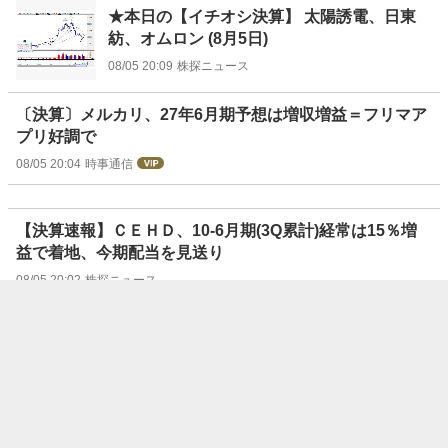
★本日の【イチオシ決算】 太陽誘電、日東
紡、オムロン (8月5日)
08/05 20:09
株探ニュース
〔決算〕メルカリ、27年6月期予想は増収増益＝フリマア
プリ好調で
08/05 20:04
時事通信
【決算速報】ＣＥＨＤ、10-6月期(3Q累計)経常は15％増
益で着地、今期配当を見送り
08/05 20:02
株探ニュース
【明日の好悪材料】を開示情報でチェック！
(8月5日発表分)
08/05 20:00
株探ニュース
【決算速報】ＣＥＨ、3Q累計経常1,384百万。