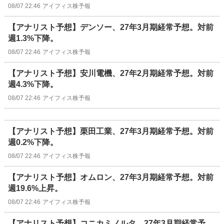
08/07 22:46
アイフィス株予報
【アナリスト予想】デンソー、27年3月期経常予想。対前
週1.3%下降。
08/07 22:46
アイフィス株予報
【アナリスト予想】安川電機、27年2月期経常予想。対前
週4.3%下降。
08/07 22:46
アイフィス株予報
【アナリスト予想】栗田工業、27年3月期経常予想。対前
週0.2%下降。
08/07 22:46
アイフィス株予報
【アナリスト予想】オムロン、27年3月期経常予想。対前
週19.6%上昇。
08/07 22:46
アイフィス株予報
【アナリスト予想】コニカミノルタ、27年3月期経常予