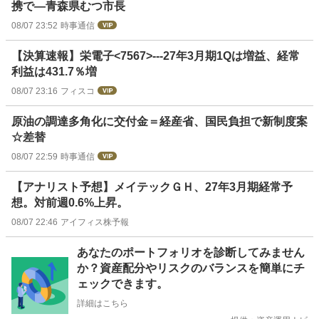
携で―青森県むつ市長
08/07 23:52
時事通信
【決算速報】栄電子<7567>---27年3月期1Qは増益、経常
利益は431.7％増
08/07 23:16
フィスコ
原油の調達多角化に交付金＝経産省、国民負担で新制度案
☆差替
08/07 22:59
時事通信
【アナリスト予想】メイテックＧＨ、27年3月期経常予
想。対前週0.6%上昇。
08/07 22:46
アイフィス株予報
お
あなたのポートフォリオを診断してみません
知
か？資産配分やリスクのバランスを簡単にチ
ら
ェックできます。
せ
詳細はこちら