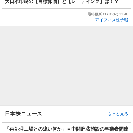
大日本印刷の【目標株価】と【レーティング】は！？
最終更新
06/10(水) 22:46
アイフィス株予報
日本株ニュース
もっと見る
「再処理工場との違い何か」＝中間貯蔵施設の事業者間連